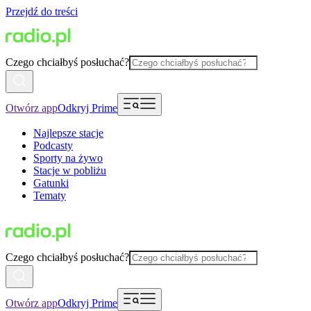
Przejdź do treści
Czego chciałbyś posłuchać?
Otwórz app
Odkryj Prime
Najlepsze stacje
Podcasty
Sporty na żywo
Stacje w pobliżu
Gatunki
Tematy
Czego chciałbyś posłuchać?
Otwórz app
Odkryj Prime