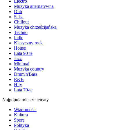
Electro
Muzyka alternatywna
Dub
Salsa
Chillout
Muzyka chrześcijańska
Techno
Indie
Klasyczny rock
House
Lata 90-te
Jazz
Minimal
Muzyka country
Drum'n'Bass
R&B
Hity
Lata 70-te
Najpopularniejsze tematy
Wiadomości
Kultura
Sport
Polityka