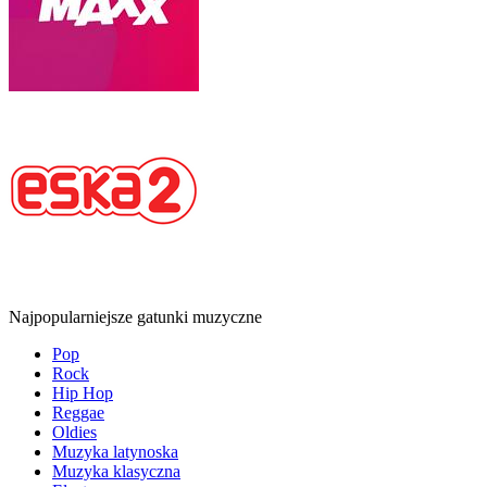
Najpopularniejsze gatunki muzyczne
Pop
Rock
Hip Hop
Reggae
Oldies
Muzyka latynoska
Muzyka klasyczna