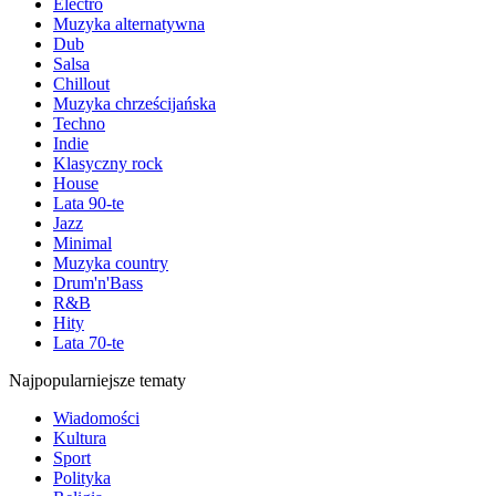
Electro
Muzyka alternatywna
Dub
Salsa
Chillout
Muzyka chrześcijańska
Techno
Indie
Klasyczny rock
House
Lata 90-te
Jazz
Minimal
Muzyka country
Drum'n'Bass
R&B
Hity
Lata 70-te
Najpopularniejsze tematy
Wiadomości
Kultura
Sport
Polityka