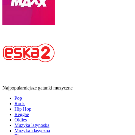
Najpopularniejsze gatunki muzyczne
Pop
Rock
Hip Hop
Reggae
Oldies
Muzyka latynoska
Muzyka klasyczna