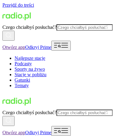
Przejdź do treści
Czego chciałbyś posłuchać?
Otwórz app
Odkryj Prime
Najlepsze stacje
Podcasty
Sporty na żywo
Stacje w pobliżu
Gatunki
Tematy
Czego chciałbyś posłuchać?
Otwórz app
Odkryj Prime