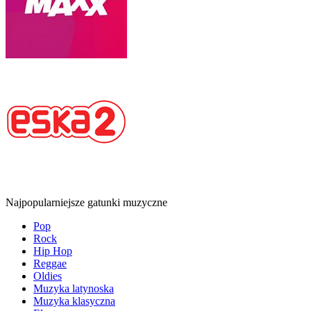
Najpopularniejsze gatunki muzyczne
Pop
Rock
Hip Hop
Reggae
Oldies
Muzyka latynoska
Muzyka klasyczna