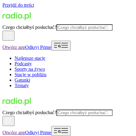
Przejdź do treści
Czego chciałbyś posłuchać?
Otwórz app
Odkryj Prime
Najlepsze stacje
Podcasty
Sporty na żywo
Stacje w pobliżu
Gatunki
Tematy
Czego chciałbyś posłuchać?
Otwórz app
Odkryj Prime