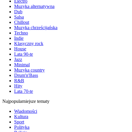
Electro
Muzyka alternatywna
Dub
Salsa
Chillout
Muzyka chrześcijańska
Techno
Indie
Klasyczny rock
House
Lata 90-te
Jazz
Minimal
Muzyka country
Drum'n'Bass
R&B
Hity
Lata 70-te
Najpopularniejsze tematy
Wiadomości
Kultura
Sport
Polityka