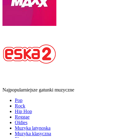
Najpopularniejsze gatunki muzyczne
Pop
Rock
Hip Hop
Reggae
Oldies
Muzyka latynoska
Muzyka klasyczna