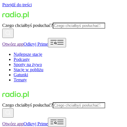
Przejdź do treści
Czego chciałbyś posłuchać?
Otwórz app
Odkryj Prime
Najlepsze stacje
Podcasty
Sporty na żywo
Stacje w pobliżu
Gatunki
Tematy
Czego chciałbyś posłuchać?
Otwórz app
Odkryj Prime