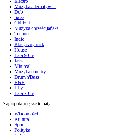
Electro
Muzyka alternatywna
Dub
Salsa
Chillout
Muzyka chrześcijańska
Techno
Indie
Klasyczny rock
House
Lata 90-te
Jazz
Minimal
Muzyka country
Drum'n'Bass
R&B
Hity
Lata 70-te
Najpopularniejsze tematy
Wiadomości
Kultura
Sport
Polityka