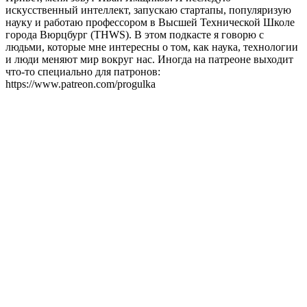
искусственный интеллект, запускаю стартапы, популяризую
науку и работаю профессором в Высшей Технической Школе
города Вюрцбург (THWS). В этом подкасте я говорю с
людьми, которые мне интересны о том, как наука, технологии
и люди меняют мир вокруг нас. Иногда на патреоне выходит
что-то специально для патронов:
https://www.patreon.com/progulka
Strona internetowa podcastu