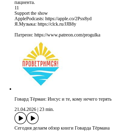
пациента.
11
Support the show
ApplePodcasts: https://apple.co/2Psx8yd
Я.Музыка: https://clck.ru/JJB8y
Патреон: https://www.patreon.com/progulka
Говард Tёрман: Иисус и те, кому нечего терять
21.04.2026
|
23 min.
Сегодня делаем обзор книги Говарда Тёрмана