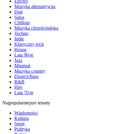
Electro
Muzyka alternatywna
Dub
Salsa
Chillout
Muzyka chrześcijańska
Techno
Indie
Klasyczny rock
House
Lata 90-te
Jazz
Minimal
Muzyka country
Drum'n'Bass
R&B
Hity
Lata 70-te
Najpopularniejsze tematy
Wiadomości
Kultura
Sport
Polityka