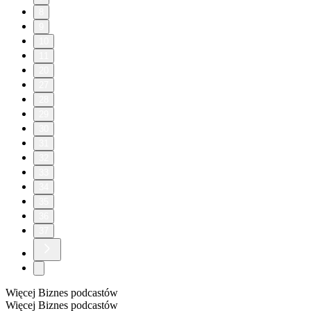
8
9
10
11
20
27
28
29
30
31
32
33
34
35
36
37
Więcej Biznes podcastów
Więcej Biznes podcastów