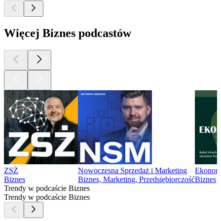
Więcej Biznes podcastów
ZSŻ
Nowoczesna Sprzedaż i Marketing
Ekonom
Biznes
Biznes, Marketing, Przedsiębiorczość
Biznes
Trendy w podcaście Biznes
Trendy w podcaście Biznes