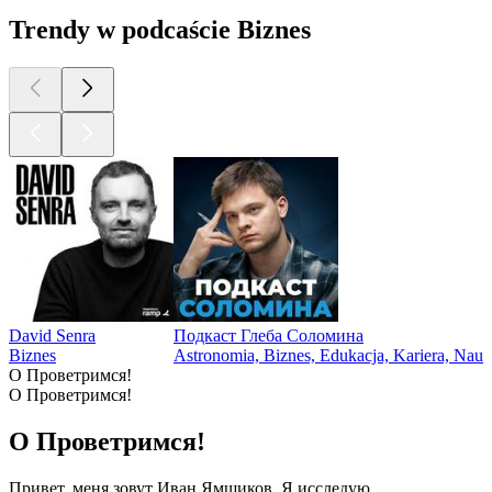
Trendy w podcaście Biznes
David Senra
Подкаст Глеба Соломина
Biznes
Astronomia, Biznes, Edukacja, Kariera, Nau
O Проветримся!
O Проветримся!
O Проветримся!
Привет, меня зовут Иван Ямщиков. Я исследую