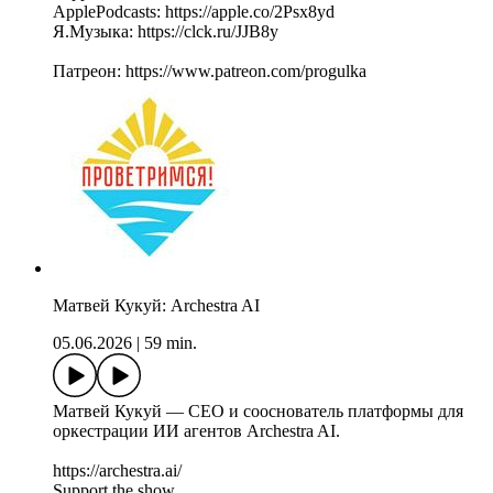
ApplePodcasts: https://apple.co/2Psx8yd
Я.Музыка: https://clck.ru/JJB8y
Патреон: https://www.patreon.com/progulka
Матвей Кукуй: Archestra AI
05.06.2026
|
59 min.
Матвей Кукуй — CEO и сооснователь платформы для
оркестрации ИИ агентов Archestra AI.
https://archestra.ai/
Support the show