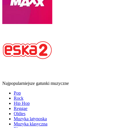
Najpopularniejsze gatunki muzyczne
Pop
Rock
Hip Hop
Reggae
Oldies
Muzyka latynoska
Muzyka klasyczna