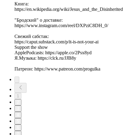
Книга:
https://en.wikipedia.org/wiki/Jesus_and_the_Disinherited
"Бродский" о доставке:
https://www.instagram.com/reel/DXPziC8DH_0/
Свежий сабстак:
https://caput.substack.com/p/it-is-not-your-ai
Support the show
ApplePodcasts: https://apple.co/2Psx8yd
Я.Музыка: https://clck.ru/JJB8y
Патреон: https://www.patreon.com/progulka
1
2
3
4
5
6
7