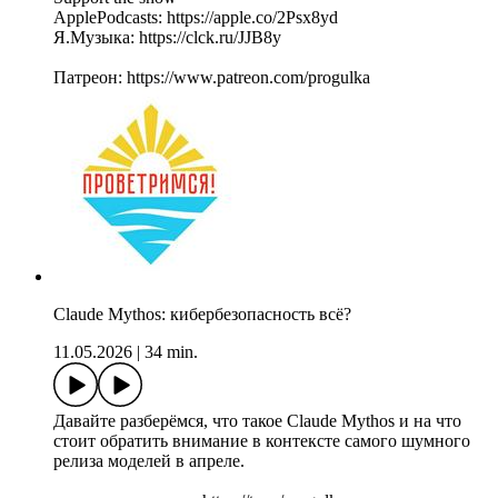
ApplePodcasts: https://apple.co/2Psx8yd
Я.Музыка: https://clck.ru/JJB8y
Патреон: https://www.patreon.com/progulka
Claude Mythos: кибербезопасность всё?
11.05.2026
|
34 min.
Давайте разберёмся, что такое Claude Mythos и на что
стоит обратить внимание в контексте самого шумного
релиза моделей в апреле.