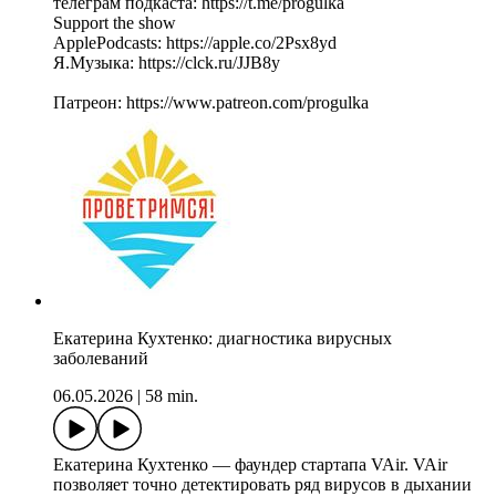
телеграм подкаста: https://t.me/progulka
Support the show
ApplePodcasts: https://apple.co/2Psx8yd
Я.Музыка: https://clck.ru/JJB8y
Патреон: https://www.patreon.com/progulka
Екатерина Кухтенко: диагностика вирусных
заболеваний
06.05.2026
|
58 min.
Екатерина Кухтенко — фаундер стартапа VAir. VAir
позволяет точно детектировать ряд вирусов в дыхании