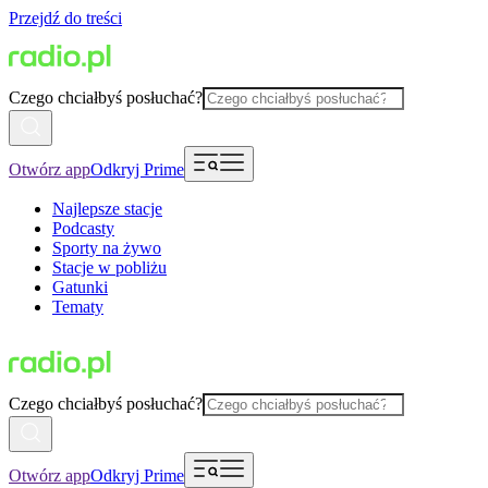
Przejdź do treści
Czego chciałbyś posłuchać?
Otwórz app
Odkryj Prime
Najlepsze stacje
Podcasty
Sporty na żywo
Stacje w pobliżu
Gatunki
Tematy
Czego chciałbyś posłuchać?
Otwórz app
Odkryj Prime