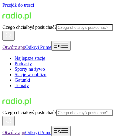
Przejdź do treści
Czego chciałbyś posłuchać?
Otwórz app
Odkryj Prime
Najlepsze stacje
Podcasty
Sporty na żywo
Stacje w pobliżu
Gatunki
Tematy
Czego chciałbyś posłuchać?
Otwórz app
Odkryj Prime