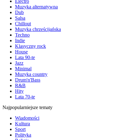
Electro
Muzyka alternatywna
Dub
Salsa
Chillout
Muzyka chrześcijańska
Techno
Indie
Klasyczny rock
House
Lata 90-te
Jazz
Minimal
Muzyka country
Drum'n'Bass
R&B
Hity
Lata 70-te
Najpopularniejsze tematy
Wiadomości
Kultura
Sport
Polityka