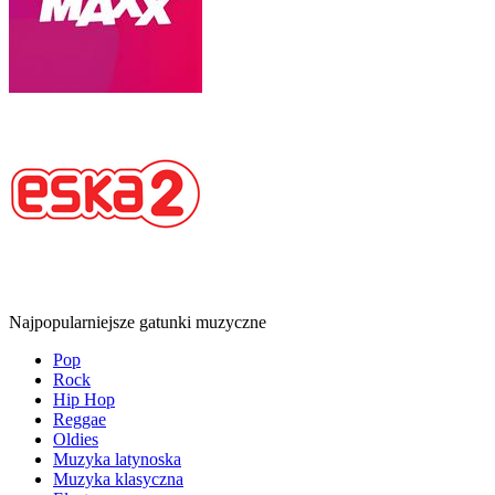
Najpopularniejsze gatunki muzyczne
Pop
Rock
Hip Hop
Reggae
Oldies
Muzyka latynoska
Muzyka klasyczna