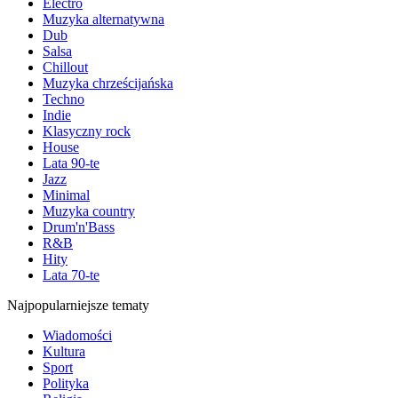
Electro
Muzyka alternatywna
Dub
Salsa
Chillout
Muzyka chrześcijańska
Techno
Indie
Klasyczny rock
House
Lata 90-te
Jazz
Minimal
Muzyka country
Drum'n'Bass
R&B
Hity
Lata 70-te
Najpopularniejsze tematy
Wiadomości
Kultura
Sport
Polityka