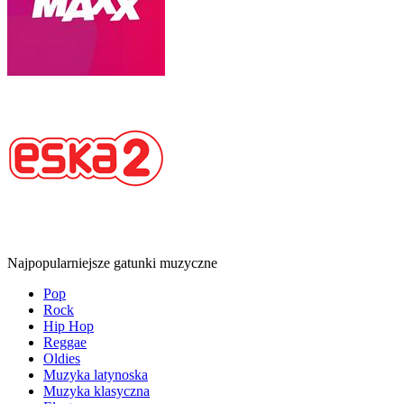
Najpopularniejsze gatunki muzyczne
Pop
Rock
Hip Hop
Reggae
Oldies
Muzyka latynoska
Muzyka klasyczna