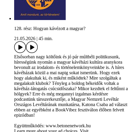
128. rész: Hogyan kávézott a magyar?
21.05.2026
|
45 min.
Elsősorban nagy költőink és jó pár múltbéli politikusunk,
hírességünk nyomán a magyar kávéházi kultúra aranykora
bevonult az irodalom- és történelemkönyveinkbe is. A híres
kávéházak közül a mai napig sokat ismerünk. Hogy ezek
hogy alakultak ki, és miként működtek? Mire szolgáltak a
megalakult klubok? Tényleg a boldog békeidők voltak a
kávéház-látogatás csúcsidőszaka? Mikor kezdtek el feltűnni a
hölgyek? Erre és még megannyi izgalmas kérdésre
podcastünk társszerkesztője, a Magyar Nemzeti Levéltár
Országos Levéltárának munkatársa, Katona Csaba ad választ
ebben az egyébként a BookVibez fesztiválon élőben felvett
epizódban!
Együttműködés: www.betonenetwork.hu
Learn more about your ad choices. Visit