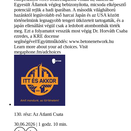
Egyesült Államok végleg bebizonyította, micsoda elképesztő
potenciál rejlik a hadi iparában. A második világháború
hazánktól legtávolabb eső harcai Japán és az USA között
történelmünk legnagyobb tengeri ütközeteit tartogatták, és a
japán ellenállást végül csak a ledobott atombombák törték
meg. Ezt a folyamatot vesszük most végig Dr. Horváth Csaba
ezredes, a KRE docense
segítségével!Együttműködés: www.betonenetwork.hu
Learn more about your ad choices. Visit
megaphone.fm/adchoices
130. rész: Az Atlanti Csata
30.06.2026
|
1 godz. 10 min.