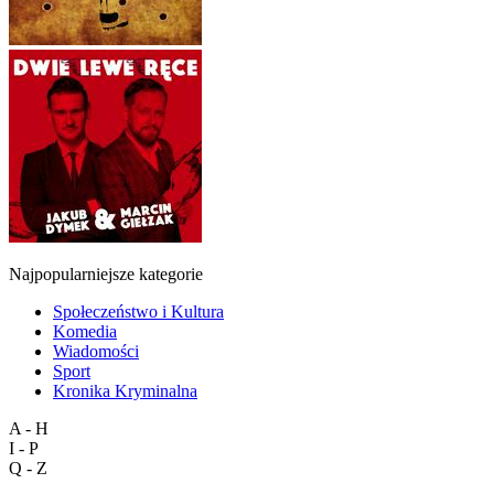
Najpopularniejsze kategorie
Społeczeństwo i Kultura
Komedia
Wiadomości
Sport
Kronika Kryminalna
A - H
I - P
Q - Z