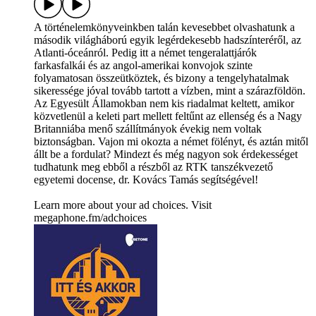
A történelemkönyveinkben talán kevesebbet olvashatunk a
második világháború egyik legérdekesebb hadszínteréről, az
Atlanti-óceánról. Pedig itt a német tengeralattjárók
farkasfalkái és az angol-amerikai konvojok szinte
folyamatosan összeütköztek, és bizony a tengelyhatalmak
sikeressége jóval tovább tartott a vízben, mint a szárazföldön.
Az Egyesült Államokban nem kis riadalmat keltett, amikor
közvetlenül a keleti part mellett feltűnt az ellenség és a Nagy
Britanniába menő szállítmányok évekig nem voltak
biztonságban. Vajon mi okozta a német fölényt, és aztán mitől
állt be a fordulat? Mindezt és még nagyon sok érdekességet
tudhatunk meg ebből a részből az RTK tanszékvezető
egyetemi docense, dr. Kovács Tamás segítségével!
Learn more about your ad choices. Visit
megaphone.fm/adchoices