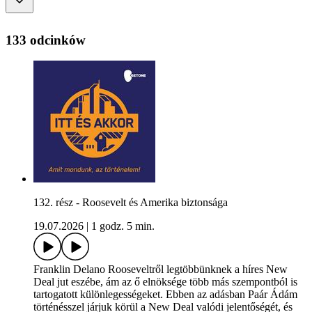
133 odcinków
132. rész - Roosevelt és Amerika biztonsága
19.07.2026
|
1 godz. 5 min.
Franklin Delano Rooseveltről legtöbbünknek a híres New
Deal jut eszébe, ám az ő elnöksége több más szempontból is
tartogatott különlegességeket. Ebben az adásban Paár Ádám
történésszel járjuk körül a New Deal valódi jelentőségét, és