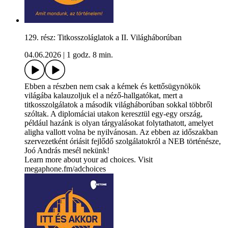
129. rész: Titkosszoláglatok a II. Világháborúban
04.06.2026
|
1 godz. 8 min.
Ebben a részben nem csak a kémek és kettősügynökök
világába kalauzoljuk el a néző-hallgatókat, mert a
titkosszolgálatok a második világháborúban sokkal többről
szóltak. A diplomáciai utakon keresztül egy-egy ország,
például hazánk is olyan tárgyalásokat folytathatott, amelyet
aligha vallott volna be nyilvánosan. Az ebben az időszakban
szervezetként óriásit fejlődő szolgálatokról a NEB történésze,
Joó András mesél nekünk!
Learn more about your ad choices. Visit
megaphone.fm/adchoices