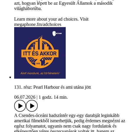
azt, hogyan lépett be az Egyesült Államok a második
világháborúba.
Learn more about your ad choices. Visit
megaphone.fm/adchoices
131. rész: Pearl Harbour és ami utána jött
06.07.2026
|
1 godz. 14 min.
A Csendes-óceáni hadszíntér egy-egy darabját leginkább
amerikai filmekből ismerhetjük, pedig érdemes megnézni az
egész folyamatot, ugyanis nem csak nagy fordulatok és
elképesztően véres összecsapások voltak itt, hanem az