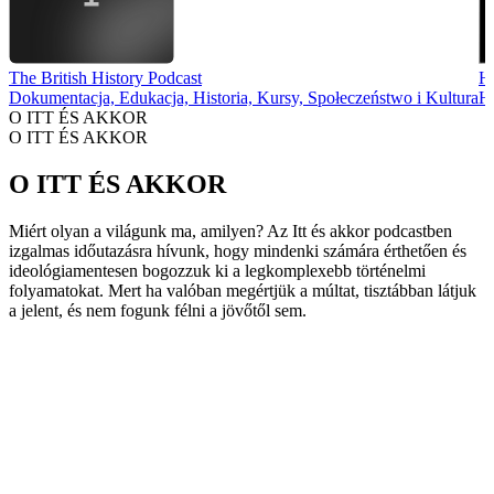
The British History Podcast
Hi
Dokumentacja, Edukacja, Historia, Kursy, Społeczeństwo i Kultura
Hi
O ITT ÉS AKKOR
O ITT ÉS AKKOR
O ITT ÉS AKKOR
Miért olyan a világunk ma, amilyen? Az Itt és akkor podcastben
izgalmas időutazásra hívunk, hogy mindenki számára érthetően és
ideológiamentesen bogozzuk ki a legkomplexebb történelmi
folyamatokat. Mert ha valóban megértjük a múltat, tisztábban látjuk
a jelent, és nem fogunk félni a jövőtől sem.
Strona internetowa podcastu