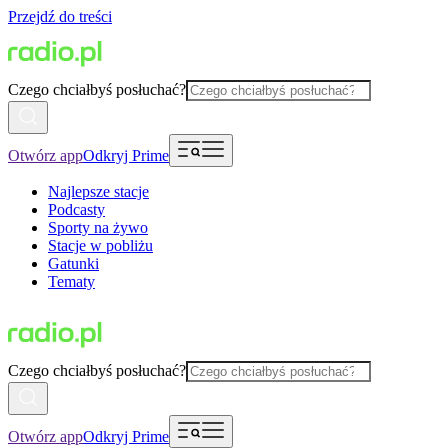
Przejdź do treści
Czego chciałbyś posłuchać?
Otwórz app
Odkryj Prime
Najlepsze stacje
Podcasty
Sporty na żywo
Stacje w pobliżu
Gatunki
Tematy
Czego chciałbyś posłuchać?
Otwórz app
Odkryj Prime