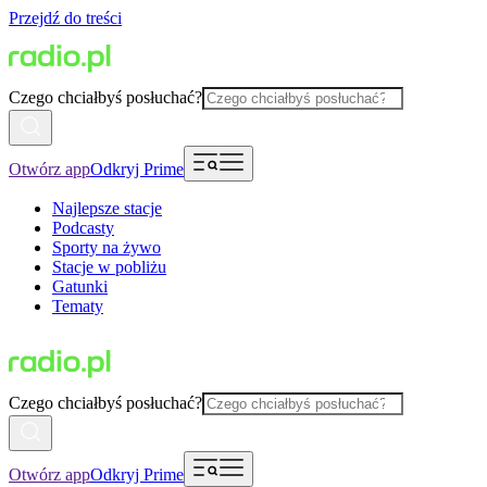
Przejdź do treści
Czego chciałbyś posłuchać?
Otwórz app
Odkryj Prime
Najlepsze stacje
Podcasty
Sporty na żywo
Stacje w pobliżu
Gatunki
Tematy
Czego chciałbyś posłuchać?
Otwórz app
Odkryj Prime