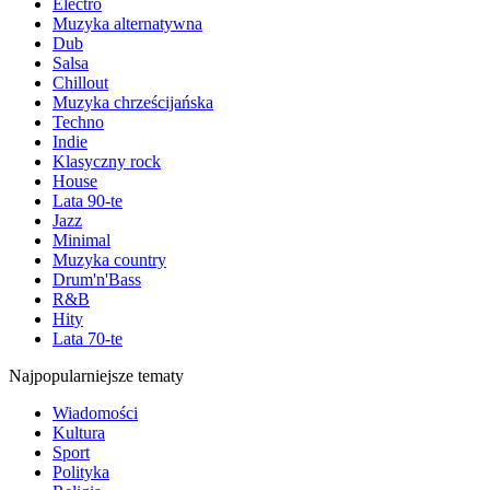
Electro
Muzyka alternatywna
Dub
Salsa
Chillout
Muzyka chrześcijańska
Techno
Indie
Klasyczny rock
House
Lata 90-te
Jazz
Minimal
Muzyka country
Drum'n'Bass
R&B
Hity
Lata 70-te
Najpopularniejsze tematy
Wiadomości
Kultura
Sport
Polityka