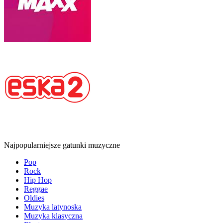
Najpopularniejsze gatunki muzyczne
Pop
Rock
Hip Hop
Reggae
Oldies
Muzyka latynoska
Muzyka klasyczna