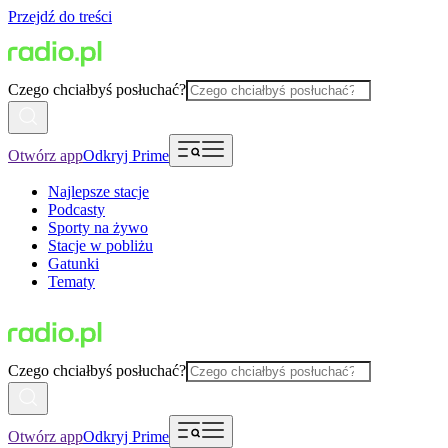
Przejdź do treści
Czego chciałbyś posłuchać?
Otwórz app
Odkryj Prime
Najlepsze stacje
Podcasty
Sporty na żywo
Stacje w pobliżu
Gatunki
Tematy
Czego chciałbyś posłuchać?
Otwórz app
Odkryj Prime