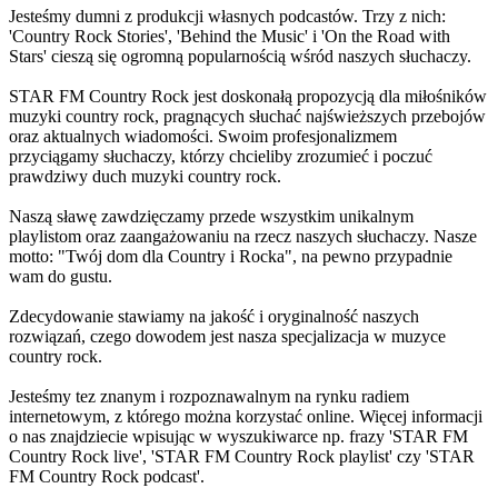
Jesteśmy dumni z produkcji własnych podcastów. Trzy z nich:
'Country Rock Stories', 'Behind the Music' i 'On the Road with
Stars' cieszą się ogromną popularnością wśród naszych słuchaczy.
STAR FM Country Rock jest doskonałą propozycją dla miłośników
muzyki country rock, pragnących słuchać najświeższych przebojów
oraz aktualnych wiadomości. Swoim profesjonalizmem
przyciągamy słuchaczy, którzy chcieliby zrozumieć i poczuć
prawdziwy duch muzyki country rock.
Naszą sławę zawdzięczamy przede wszystkim unikalnym
playlistom oraz zaangażowaniu na rzecz naszych słuchaczy. Nasze
motto: "Twój dom dla Country i Rocka", na pewno przypadnie
wam do gustu.
Zdecydowanie stawiamy na jakość i oryginalność naszych
rozwiązań, czego dowodem jest nasza specjalizacja w muzyce
country rock.
Jesteśmy tez znanym i rozpoznawalnym na rynku radiem
internetowym, z którego można korzystać online. Więcej informacji
o nas znajdziecie wpisując w wyszukiwarce np. frazy 'STAR FM
Country Rock live', 'STAR FM Country Rock playlist' czy 'STAR
FM Country Rock podcast'.