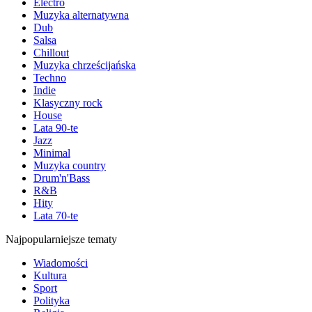
Electro
Muzyka alternatywna
Dub
Salsa
Chillout
Muzyka chrześcijańska
Techno
Indie
Klasyczny rock
House
Lata 90-te
Jazz
Minimal
Muzyka country
Drum'n'Bass
R&B
Hity
Lata 70-te
Najpopularniejsze tematy
Wiadomości
Kultura
Sport
Polityka