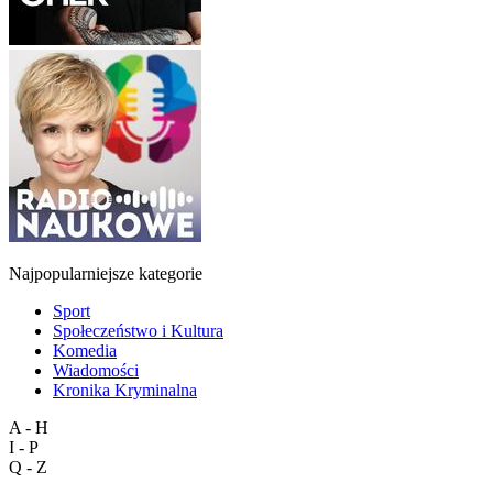
Najpopularniejsze kategorie
Sport
Społeczeństwo i Kultura
Komedia
Wiadomości
Kronika Kryminalna
A - H
I - P
Q - Z