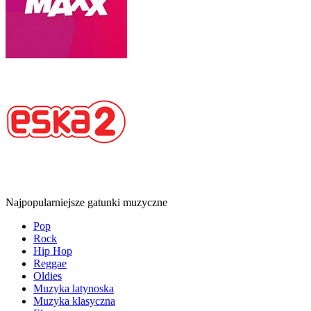
Najpopularniejsze gatunki muzyczne
Pop
Rock
Hip Hop
Reggae
Oldies
Muzyka latynoska
Muzyka klasyczna