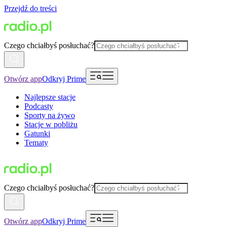
Przejdź do treści
Czego chciałbyś posłuchać?
Otwórz app
Odkryj Prime
Najlepsze stacje
Podcasty
Sporty na żywo
Stacje w pobliżu
Gatunki
Tematy
Czego chciałbyś posłuchać?
Otwórz app
Odkryj Prime