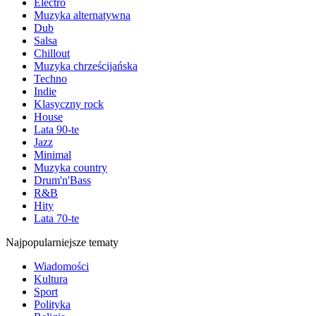
Electro
Muzyka alternatywna
Dub
Salsa
Chillout
Muzyka chrześcijańska
Techno
Indie
Klasyczny rock
House
Lata 90-te
Jazz
Minimal
Muzyka country
Drum'n'Bass
R&B
Hity
Lata 70-te
Najpopularniejsze tematy
Wiadomości
Kultura
Sport
Polityka