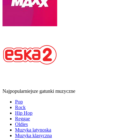
Najpopularniejsze gatunki muzyczne
Pop
Rock
Hip Hop
Reggae
Oldies
Muzyka latynoska
Muzyka klasyczna