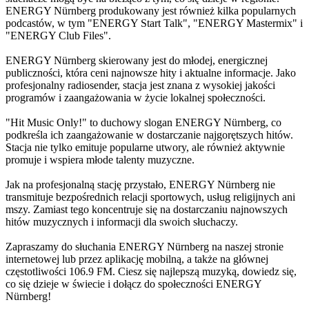
ENERGY Nürnberg produkowany jest również kilka popularnych
podcastów, w tym "ENERGY Start Talk", "ENERGY Mastermix" i
"ENERGY Club Files".
ENERGY Nürnberg skierowany jest do młodej, energicznej
publiczności, która ceni najnowsze hity i aktualne informacje. Jako
profesjonalny radiosender, stacja jest znana z wysokiej jakości
programów i zaangażowania w życie lokalnej społeczności.
"Hit Music Only!" to duchowy slogan ENERGY Nürnberg, co
podkreśla ich zaangażowanie w dostarczanie najgorętszych hitów.
Stacja nie tylko emituje popularne utwory, ale również aktywnie
promuje i wspiera młode talenty muzyczne.
Jak na profesjonalną stację przystało, ENERGY Nürnberg nie
transmituje bezpośrednich relacji sportowych, usług religijnych ani
mszy. Zamiast tego koncentruje się na dostarczaniu najnowszych
hitów muzycznych i informacji dla swoich słuchaczy.
Zapraszamy do słuchania ENERGY Nürnberg na naszej stronie
internetowej lub przez aplikację mobilną, a także na głównej
częstotliwości 106.9 FM. Ciesz się najlepszą muzyką, dowiedz się,
co się dzieje w świecie i dołącz do społeczności ENERGY
Nürnberg!