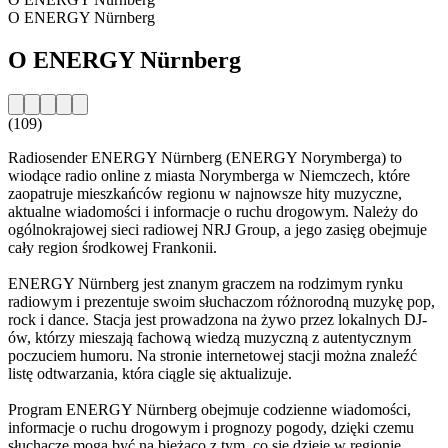
O ENERGY Nürnberg
O ENERGY Nürnberg
(109)
Radiosender ENERGY Nürnberg (ENERGY Norymberga) to
wiodące radio online z miasta Norymberga w Niemczech, które
zaopatruje mieszkańców regionu w najnowsze hity muzyczne,
aktualne wiadomości i informacje o ruchu drogowym. Należy do
ogólnokrajowej sieci radiowej NRJ Group, a jego zasięg obejmuje
cały region środkowej Frankonii.
ENERGY Nürnberg jest znanym graczem na rodzimym rynku
radiowym i prezentuje swoim słuchaczom różnorodną muzykę pop,
rock i dance. Stacja jest prowadzona na żywo przez lokalnych DJ-
ów, którzy mieszają fachową wiedzą muzyczną z autentycznym
poczuciem humoru. Na stronie internetowej stacji można znaleźć
listę odtwarzania, która ciągle się aktualizuje.
Program ENERGY Nürnberg obejmuje codzienne wiadomości,
informacje o ruchu drogowym i prognozy pogody, dzięki czemu
słuchacze mogą być na bieżąco z tym, co się dzieje w regionie.