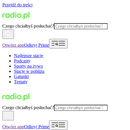
Przejdź do treści
Czego chciałbyś posłuchać?
Otwórz app
Odkryj Prime
Najlepsze stacje
Podcasty
Sporty na żywo
Stacje w pobliżu
Gatunki
Tematy
Czego chciałbyś posłuchać?
Otwórz app
Odkryj Prime