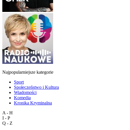
Najpopularniejsze kategorie
Sport
Społeczeństwo i Kultura
Wiadomości
Komedia
Kronika Kryminalna
A - H
I - P
Q - Z