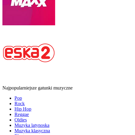
Najpopularniejsze gatunki muzyczne
Pop
Rock
Hip Hop
Reggae
Oldies
Muzyka latynoska
Muzyka klasyczna