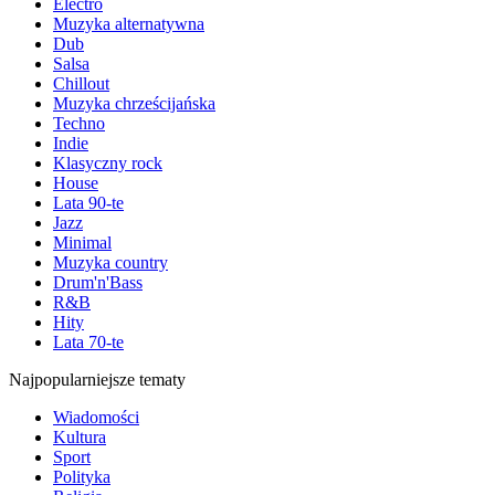
Electro
Muzyka alternatywna
Dub
Salsa
Chillout
Muzyka chrześcijańska
Techno
Indie
Klasyczny rock
House
Lata 90-te
Jazz
Minimal
Muzyka country
Drum'n'Bass
R&B
Hity
Lata 70-te
Najpopularniejsze tematy
Wiadomości
Kultura
Sport
Polityka