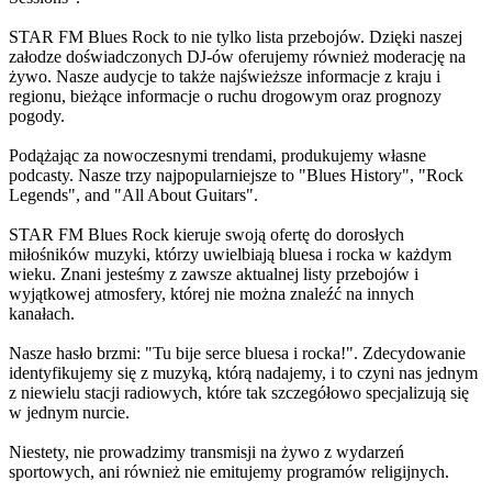
STAR FM Blues Rock to nie tylko lista przebojów. Dzięki naszej
załodze doświadczonych DJ-ów oferujemy również moderację na
żywo. Nasze audycje to także najświeższe informacje z kraju i
regionu, bieżące informacje o ruchu drogowym oraz prognozy
pogody.
Podążając za nowoczesnymi trendami, produkujemy własne
podcasty. Nasze trzy najpopularniejsze to "Blues History", "Rock
Legends", and "All About Guitars".
STAR FM Blues Rock kieruje swoją ofertę do dorosłych
miłośników muzyki, którzy uwielbiają bluesa i rocka w każdym
wieku. Znani jesteśmy z zawsze aktualnej listy przebojów i
wyjątkowej atmosfery, której nie można znaleźć na innych
kanałach.
Nasze hasło brzmi: "Tu bije serce bluesa i rocka!". Zdecydowanie
identyfikujemy się z muzyką, którą nadajemy, i to czyni nas jednym
z niewielu stacji radiowych, które tak szczegółowo specjalizują się
w jednym nurcie.
Niestety, nie prowadzimy transmisji na żywo z wydarzeń
sportowych, ani również nie emitujemy programów religijnych.