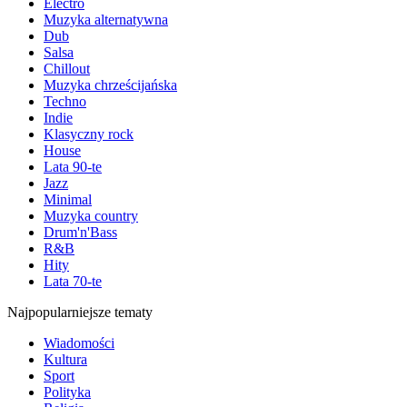
Electro
Muzyka alternatywna
Dub
Salsa
Chillout
Muzyka chrześcijańska
Techno
Indie
Klasyczny rock
House
Lata 90-te
Jazz
Minimal
Muzyka country
Drum'n'Bass
R&B
Hity
Lata 70-te
Najpopularniejsze tematy
Wiadomości
Kultura
Sport
Polityka