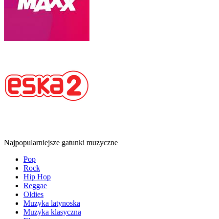
Najpopularniejsze gatunki muzyczne
Pop
Rock
Hip Hop
Reggae
Oldies
Muzyka latynoska
Muzyka klasyczna