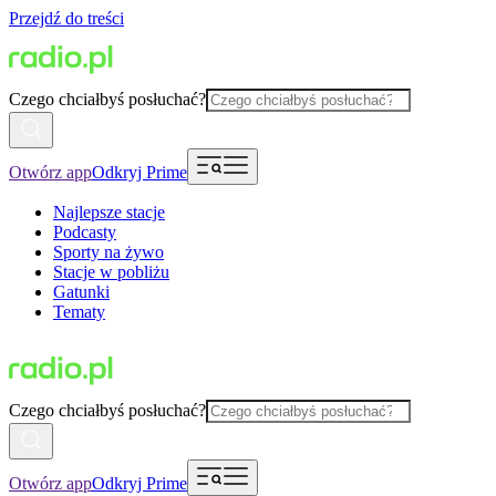
Przejdź do treści
Czego chciałbyś posłuchać?
Otwórz app
Odkryj Prime
Najlepsze stacje
Podcasty
Sporty na żywo
Stacje w pobliżu
Gatunki
Tematy
Czego chciałbyś posłuchać?
Otwórz app
Odkryj Prime