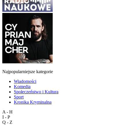
Najpopularniejsze kategorie
Wiadomości
Komedia
Społeczeństwo i Kultura
Sport
Kronika Kryminalna
A - H
I - P
Q - Z