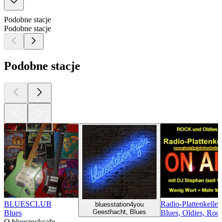
Podobne stacje
Podobne stacje
Podobne stacje
BLUESCLUB
Radio-Plattenkeller
bluesstation4you
Geesthacht, Blues
Blues
Blues, Oldies, Roc
O bluesrockcafe