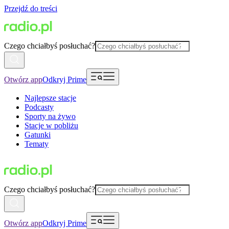
Przejdź do treści
Czego chciałbyś posłuchać?
Otwórz app
Odkryj Prime
Najlepsze stacje
Podcasty
Sporty na żywo
Stacje w pobliżu
Gatunki
Tematy
Czego chciałbyś posłuchać?
Otwórz app
Odkryj Prime