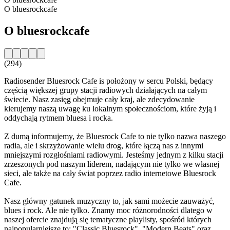
O bluesrockcafe
O bluesrockcafe
(294)
Radiosender Bluesrock Cafe is położony w sercu Polski, będący
częścią większej grupy stacji radiowych działających na całym
świecie. Nasz zasięg obejmuje cały kraj, ale zdecydowanie
kierujemy naszą uwagę ku lokalnym społecznościom, które żyją i
oddychają rytmem bluesa i rocka.
Z dumą informujemy, że Bluesrock Cafe to nie tylko nazwa naszego
radia, ale i skrzyżowanie wielu drog, które łączą nas z innymi
mniejszymi rozgłośniami radiowymi. Jesteśmy jednym z kilku stacji
zrzeszonych pod naszym liderem, nadającym nie tylko we własnej
sieci, ale także na cały świat poprzez radio internetowe Bluesrock
Cafe.
Nasz główny gatunek muzyczny to, jak sami możecie zauważyć,
blues i rock. Ale nie tylko. Znamy moc różnorodności dlatego w
naszej ofercie znajdują się tematyczne playlisty, spośród których
najpopularniejsze to: "Classic Bluesrock", "Modern Beats" oraz