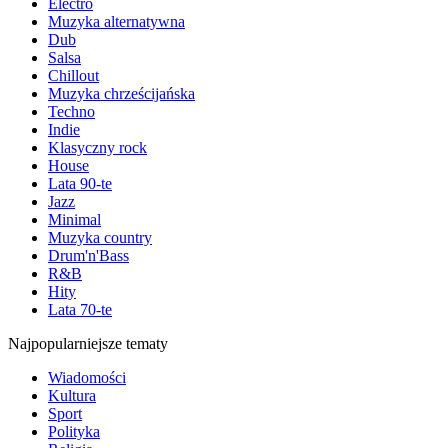
Electro
Muzyka alternatywna
Dub
Salsa
Chillout
Muzyka chrześcijańska
Techno
Indie
Klasyczny rock
House
Lata 90-te
Jazz
Minimal
Muzyka country
Drum'n'Bass
R&B
Hity
Lata 70-te
Najpopularniejsze tematy
Wiadomości
Kultura
Sport
Polityka