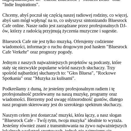
"Indie Inspirations".
Chcemy, abyś poczuł się częścią naszej radiowej rodziny, co więcej,
abyś sam mógł wpłynąć na to, co usłyszysz sintonizando Bluesrock
Cafe online. Nasze radio jest zarządzane przez profesjonalnych DJ-
ów, którzy z radością przyjmują życzenia muzyczne i sugestie.
Bluesrock Cafe nie jest tylko muzyką. Oferujemy codzienne
wiadomości, informacje o ruchu drogowym pod hasłem "Bluesrock
Cafe Verkehr" oraz prognozy pogody.
Jednym z naszych najważniejszych projektów są podcasty, które
stały się niezwykle popularne wśród naszych słuchaczy. Trzy
spośród najbardziej słuchanych to: "Głos Bluesa", "Rockowe
Spotkania" oraz "Muzyka za kulisami".
Podkreślamy z dumą, że jesteśmy profesjonalnym radiem i tę
profesjonalność przelewamy na naszą muzykę, programy oraz
wiadomości. Bierzemy pod uwagę różnorodność gustów, dlatego
nasz program skierowany jest do szerokiego spektrum słuchaczy.
Naszym celem jest dostarczać muzyki, która łączy, a nasz slogan
"Bluesrock Cafe - Twój rytm, twoja muzyka" idealnie to wyraża.
Jesteśmy również znani z transmitowania na żywo najważniejszych
lokalnych wydarzeń sportowych, jednak nie zajmujemy się