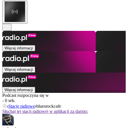
Więcej informacji
Więcej informacji
Więcej informacji
Podcast rozpoczyna się w
- 0 sek.
Stacje radiowe
bluesrockcafe
Słuchaj tej stacji radiowej w aplikacji za darmo: