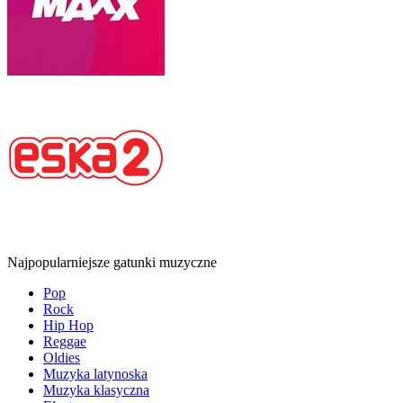
Najpopularniejsze gatunki muzyczne
Pop
Rock
Hip Hop
Reggae
Oldies
Muzyka latynoska
Muzyka klasyczna