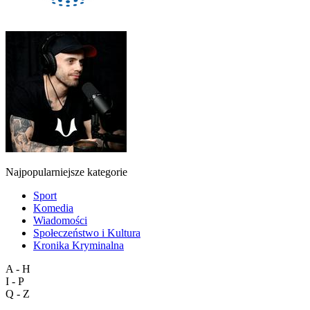
Najpopularniejsze kategorie
Sport
Komedia
Wiadomości
Społeczeństwo i Kultura
Kronika Kryminalna
A - H
I - P
Q - Z