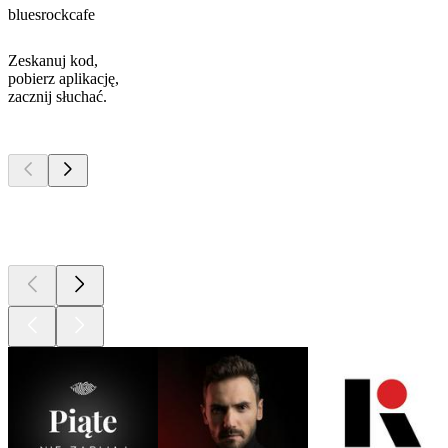
bluesrockcafe
Zeskanuj kod,
pobierz aplikację,
zacznij słuchać.
Najlepsze
podcasty
Najlepsze
podcasty
Najlepsze
podcasty