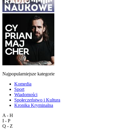
Najpopularniejsze kategorie
Komedia
Sport
Wiadomości
Społeczeństwo i Kultura
Kronika Kryminalna
A - H
I - P
Q - Z