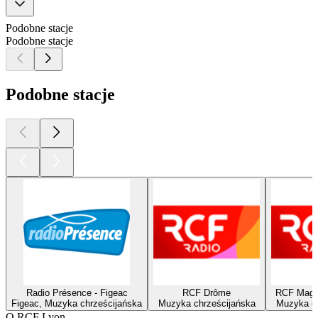
Podobne stacje
Podobne stacje
Podobne stacje
Radio Présence - Figeac
RCF Drôme
RCF Mague
Figeac, Muzyka chrześcijańska
Muzyka chrześcijańska
Muzyka ch
O RCF Lyon