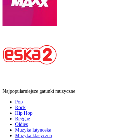
Najpopularniejsze gatunki muzyczne
Pop
Rock
Hip Hop
Reggae
Oldies
Muzyka latynoska
Muzyka klasyczna