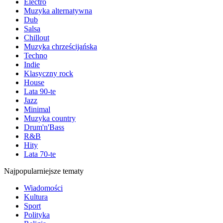
Electro
Muzyka alternatywna
Dub
Salsa
Chillout
Muzyka chrześcijańska
Techno
Indie
Klasyczny rock
House
Lata 90-te
Jazz
Minimal
Muzyka country
Drum'n'Bass
R&B
Hity
Lata 70-te
Najpopularniejsze tematy
Wiadomości
Kultura
Sport
Polityka