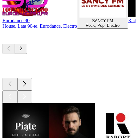
Eurodance 90
Radi
SANCY FM
Rock, Pop, Electro
House, Lata 90-te, Eurodance, Electro
Najlepsze
podcasty
Najlepsze
podcasty
Najlepsze
podcasty