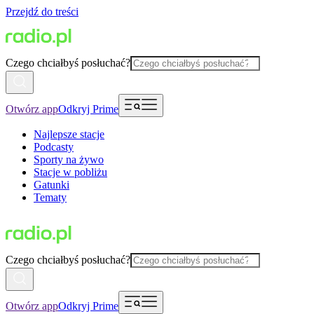
Przejdź do treści
Czego chciałbyś posłuchać?
Otwórz app
Odkryj Prime
Najlepsze stacje
Podcasty
Sporty na żywo
Stacje w pobliżu
Gatunki
Tematy
Czego chciałbyś posłuchać?
Otwórz app
Odkryj Prime