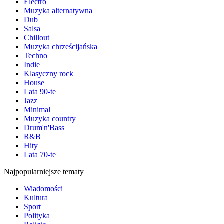
Electro
Muzyka alternatywna
Dub
Salsa
Chillout
Muzyka chrześcijańska
Techno
Indie
Klasyczny rock
House
Lata 90-te
Jazz
Minimal
Muzyka country
Drum'n'Bass
R&B
Hity
Lata 70-te
Najpopularniejsze tematy
Wiadomości
Kultura
Sport
Polityka