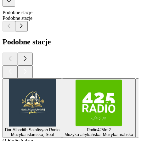
Podobne stacje
Podobne stacje
Podobne stacje
Dar Alhadith Salafiyyah Radio
Radio425fm2
Muzyka islamska, Soul
Muzyka afrykańska, Muzyka arabska
M
O Radio Salam