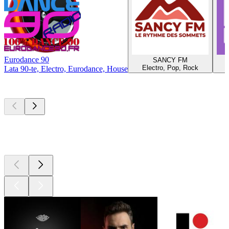
Eurodance 90
SANCY FM
F
Electro, Pop, Rock
Lata 90-te, Electro, Eurodance, House
Najlepsze
podcasty
Najlepsze
podcasty
Najlepsze
podcasty