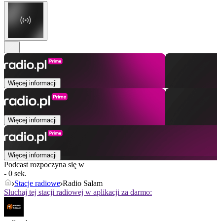
Więcej informacji
Więcej informacji
Więcej informacji
Podcast rozpoczyna się w
- 0 sek.
Stacje radiowe
Radio Salam
Słuchaj tej stacji radiowej w aplikacji za darmo: