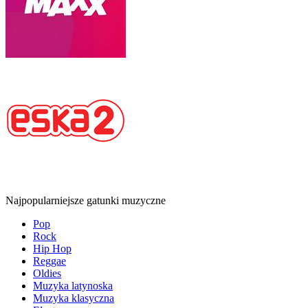
Najpopularniejsze gatunki muzyczne
Pop
Rock
Hip Hop
Reggae
Oldies
Muzyka latynoska
Muzyka klasyczna