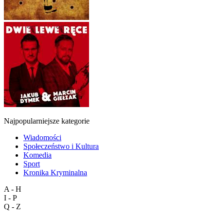
Najpopularniejsze kategorie
Wiadomości
Społeczeństwo i Kultura
Komedia
Sport
Kronika Kryminalna
A - H
I - P
Q - Z