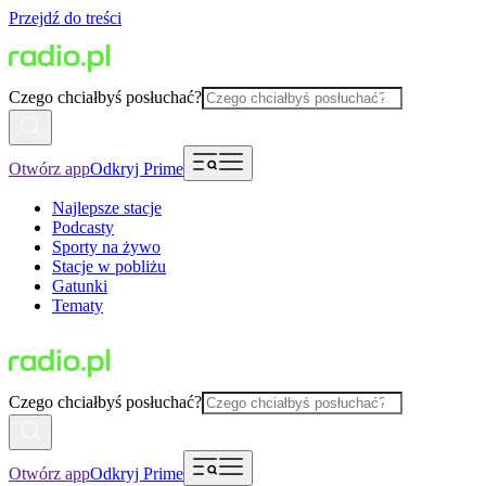
Przejdź do treści
Czego chciałbyś posłuchać?
Otwórz app
Odkryj Prime
Najlepsze stacje
Podcasty
Sporty na żywo
Stacje w pobliżu
Gatunki
Tematy
Czego chciałbyś posłuchać?
Otwórz app
Odkryj Prime