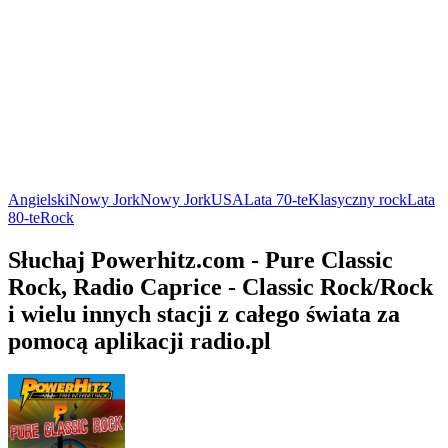
Angielski
Nowy Jork
Nowy Jork
USA
Lata 70-te
Klasyczny rock
Lata
80-te
Rock
Słuchaj Powerhitz.com - Pure Classic
Rock, Radio Caprice - Classic Rock/Rock
i wielu innych stacji z całego świata za
pomocą aplikacji radio.pl