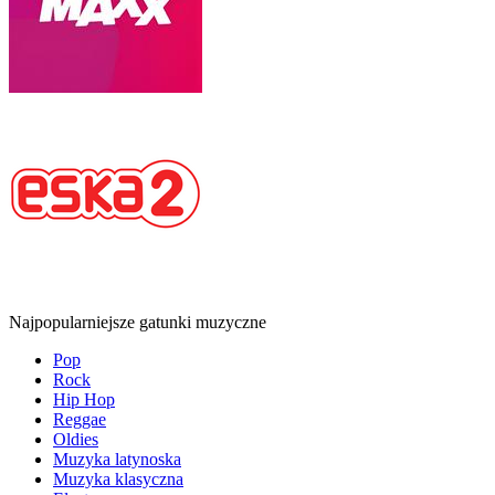
Najpopularniejsze gatunki muzyczne
Pop
Rock
Hip Hop
Reggae
Oldies
Muzyka latynoska
Muzyka klasyczna