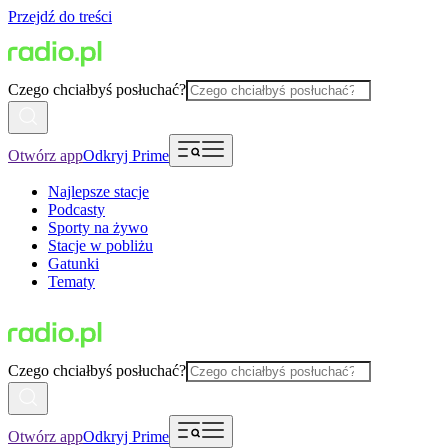
Przejdź do treści
Czego chciałbyś posłuchać?
Otwórz app
Odkryj Prime
Najlepsze stacje
Podcasty
Sporty na żywo
Stacje w pobliżu
Gatunki
Tematy
Czego chciałbyś posłuchać?
Otwórz app
Odkryj Prime