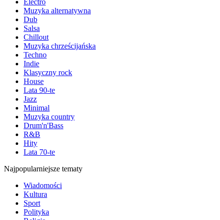
Electro
Muzyka alternatywna
Dub
Salsa
Chillout
Muzyka chrześcijańska
Techno
Indie
Klasyczny rock
House
Lata 90-te
Jazz
Minimal
Muzyka country
Drum'n'Bass
R&B
Hity
Lata 70-te
Najpopularniejsze tematy
Wiadomości
Kultura
Sport
Polityka