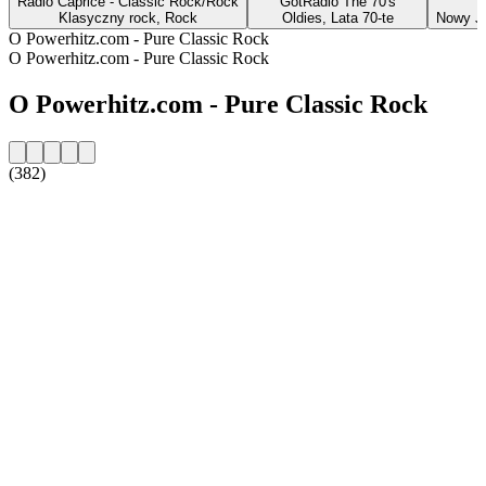
Radio Caprice - Classic Rock/Rock
GotRadio The 70's
Klasyczny rock, Rock
Oldies, Lata 70-te
Nowy Jo
O Powerhitz.com - Pure Classic Rock
O Powerhitz.com - Pure Classic Rock
O Powerhitz.com - Pure Classic Rock
(382)
Strona internetowa stacji