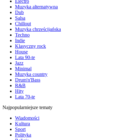
Electro
Muzyka alternatywna
Dub
Salsa
Chillout
Muzyka chrześcijańska
Techno
Indie
Klasyczny rock
House
Lata 90-te
Jazz
Minimal
Muzyka country
Drum'n'Bass
R&B
Hity
Lata 70-te
Najpopularniejsze tematy
Wiadomości
Kultura
Sport
Polityka