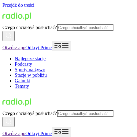
Przejdź do treści
Czego chciałbyś posłuchać?
Otwórz app
Odkryj Prime
Najlepsze stacje
Podcasty
Sporty na żywo
Stacje w pobliżu
Gatunki
Tematy
Czego chciałbyś posłuchać?
Otwórz app
Odkryj Prime