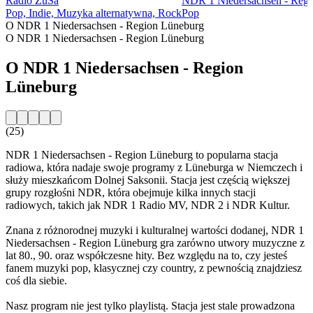
Radio ZuSa
NDR 1 Niedersachsen - Regi
Pop, Indie, Muzyka alternatywna, Rock
Pop
O NDR 1 Niedersachsen - Region Lüneburg
O NDR 1 Niedersachsen - Region Lüneburg
O NDR 1 Niedersachsen - Region
Lüneburg
(25)
NDR 1 Niedersachsen - Region Lüneburg to popularna stacja
radiowa, która nadaje swoje programy z Lüneburga w Niemczech i
służy mieszkańcom Dolnej Saksonii. Stacja jest częścią większej
grupy rozgłośni NDR, która obejmuje kilka innych stacji
radiowych, takich jak NDR 1 Radio MV, NDR 2 i NDR Kultur.
Znana z różnorodnej muzyki i kulturalnej wartości dodanej, NDR 1
Niedersachsen - Region Lüneburg gra zarówno utwory muzyczne z
lat 80., 90. oraz współczesne hity. Bez względu na to, czy jesteś
fanem muzyki pop, klasycznej czy country, z pewnością znajdziesz
coś dla siebie.
Nasz program nie jest tylko playlistą. Stacja jest stale prowadzona