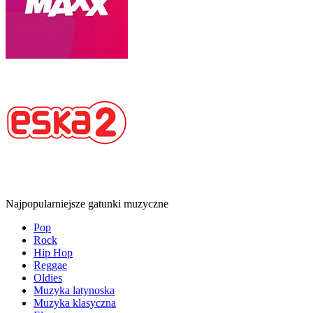
Najpopularniejsze gatunki muzyczne
Pop
Rock
Hip Hop
Reggae
Oldies
Muzyka latynoska
Muzyka klasyczna