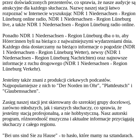
przez doświadczonych prezenterów, co sprawia, że nasze audycje są
atrakcyjne dla każdego słuchacza. Nazwę naszej stacji łatwo
rozpoznać w Internecie wyszukując NDR 1 Niedersachsen - Region
Lüneburg online radio, NDR 1 Niedersachsen - Region Lüneburg
live, a także NDR 1 Niedersachsen - Region Lüneburg radio online.
Ponadto NDR 1 Niedersachsen - Region Lüneburg dba o to, aby
Hörer:innen byli na bieżąco z najważniejszymi wydarzeniami dnia.
Każdego dnia dostarczamy na bieżąco informacje o pogodzie (NDR
1 Niedersachsen - Region Lüneburg Wetter), newsy (NDR 1
Niedersachsen - Region Lüneburg Nachrichten) oraz najnowsze
informacje z ruchu drogowego (NDR 1 Niedersachsen - Region
Lüneburg Verkehr).
Jesteśmy także znani z produkcji ciekawych podcastów.
Najpopularniejsze z nich to "Der Norden im Ohr", "Plattdeutsch" i
"Glaubenssachen".
Zasięg naszej stacji jest skierowany do szerokiej grupy docelowej,
zarówno młodszych, jak i starszych słuchaczy, co sprawia, że
jesteśmy stacją profesjonalną, a nie hobbystyczną. Nasz autorski
program, różnorodność muzyczna i aktualne informacje przyciągają
słuchaczy z całego regionu.
"Bei uns sind Sie zu Hause" - to hasło, które mamy na sztandarach.