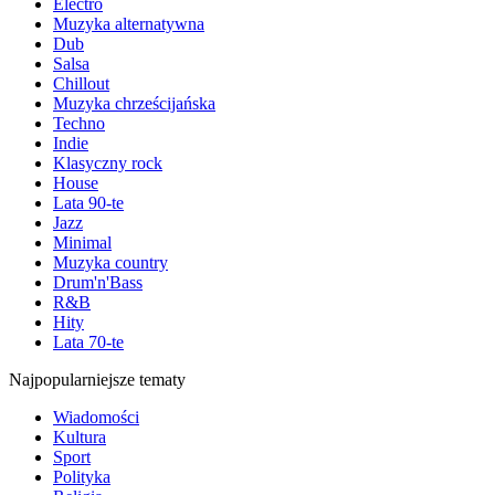
Electro
Muzyka alternatywna
Dub
Salsa
Chillout
Muzyka chrześcijańska
Techno
Indie
Klasyczny rock
House
Lata 90-te
Jazz
Minimal
Muzyka country
Drum'n'Bass
R&B
Hity
Lata 70-te
Najpopularniejsze tematy
Wiadomości
Kultura
Sport
Polityka