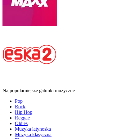
Najpopularniejsze gatunki muzyczne
Pop
Rock
Hip Hop
Reggae
Oldies
Muzyka latynoska
Muzyka klasyczna