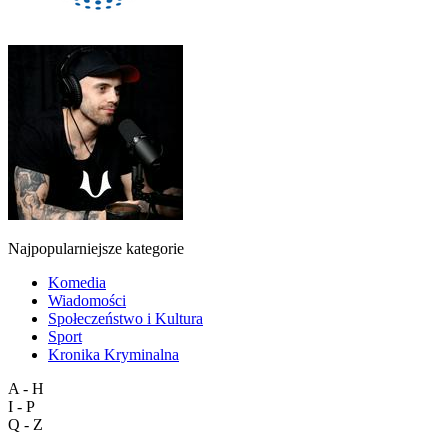
Najpopularniejsze kategorie
Komedia
Wiadomości
Społeczeństwo i Kultura
Sport
Kronika Kryminalna
A - H
I - P
Q - Z