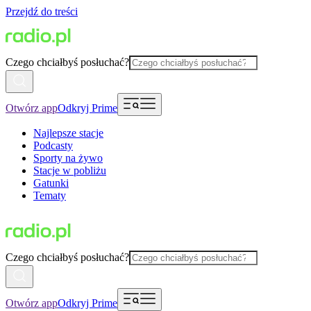
Przejdź do treści
Czego chciałbyś posłuchać?
Otwórz app
Odkryj Prime
Najlepsze stacje
Podcasty
Sporty na żywo
Stacje w pobliżu
Gatunki
Tematy
Czego chciałbyś posłuchać?
Otwórz app
Odkryj Prime