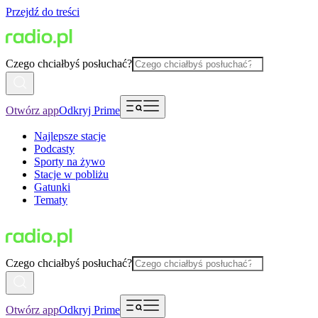
Przejdź do treści
Czego chciałbyś posłuchać?
Otwórz app
Odkryj Prime
Najlepsze stacje
Podcasty
Sporty na żywo
Stacje w pobliżu
Gatunki
Tematy
Czego chciałbyś posłuchać?
Otwórz app
Odkryj Prime