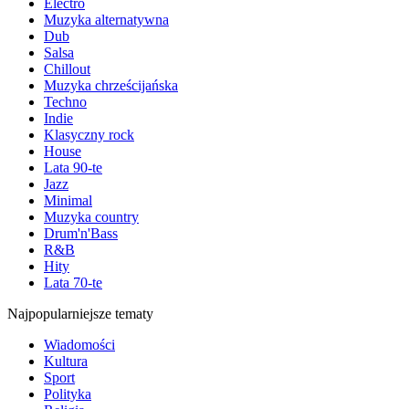
Electro
Muzyka alternatywna
Dub
Salsa
Chillout
Muzyka chrześcijańska
Techno
Indie
Klasyczny rock
House
Lata 90-te
Jazz
Minimal
Muzyka country
Drum'n'Bass
R&B
Hity
Lata 70-te
Najpopularniejsze tematy
Wiadomości
Kultura
Sport
Polityka