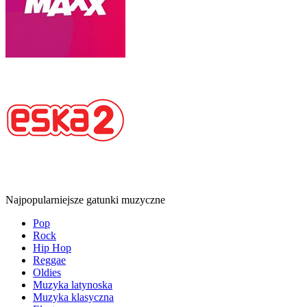
Najpopularniejsze gatunki muzyczne
Pop
Rock
Hip Hop
Reggae
Oldies
Muzyka latynoska
Muzyka klasyczna