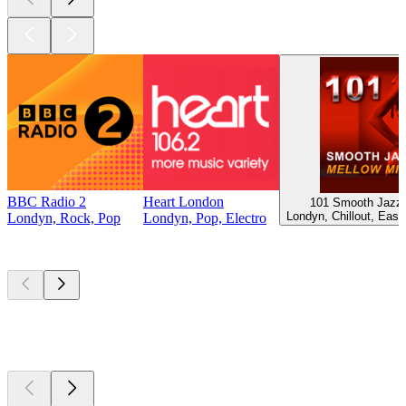
BBC Radio 2
Heart London
101 Smooth Jazz 
Londyn, Chillout, Easy
Londyn, Rock, Pop
Londyn, Pop, Electro
Najlepsze
podcasty
Najlepsze
podcasty
Najlepsze
podcasty