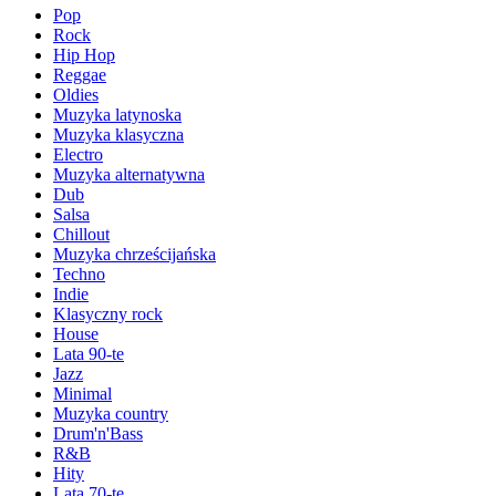
Pop
Rock
Hip Hop
Reggae
Oldies
Muzyka latynoska
Muzyka klasyczna
Electro
Muzyka alternatywna
Dub
Salsa
Chillout
Muzyka chrześcijańska
Techno
Indie
Klasyczny rock
House
Lata 90-te
Jazz
Minimal
Muzyka country
Drum'n'Bass
R&B
Hity
Lata 70-te