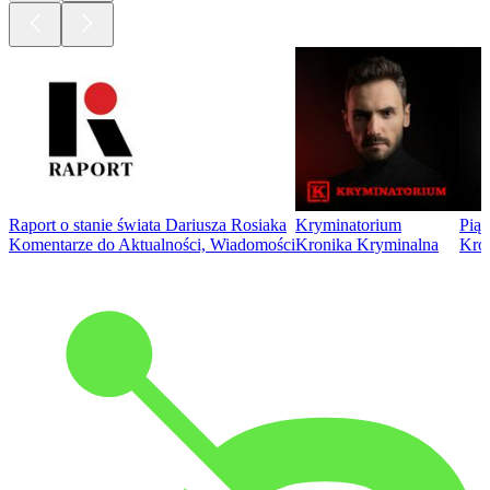
Raport o stanie świata Dariusza Rosiaka
Kryminatorium
Piąt
Komentarze do Aktualności, Wiadomości
Kronika Kryminalna
Kro