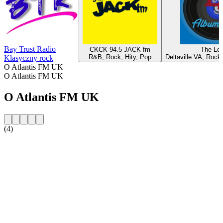
Bay Trust Radio
CKCK 94.5 JACK fm
The Le
R&B, Rock, Hity, Pop
Deltaville VA, Rock
Klasyczny rock
O Atlantis FM UK
O Atlantis FM UK
O Atlantis FM UK
(4)
Strona internetowa stacji