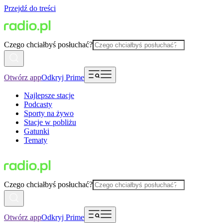
Przejdź do treści
Czego chciałbyś posłuchać?
Otwórz app
Odkryj Prime
Najlepsze stacje
Podcasty
Sporty na żywo
Stacje w pobliżu
Gatunki
Tematy
Czego chciałbyś posłuchać?
Otwórz app
Odkryj Prime