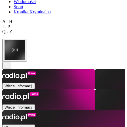
Wiadomości
Sport
Kronika Kryminalna
A - H
I - P
Q - Z
Więcej informacji
Więcej informacji