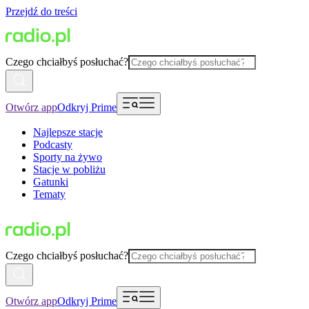
Przejdź do treści
Czego chciałbyś posłuchać?
Otwórz app
Odkryj Prime
Najlepsze stacje
Podcasty
Sporty na żywo
Stacje w pobliżu
Gatunki
Tematy
Czego chciałbyś posłuchać?
Otwórz app
Odkryj Prime