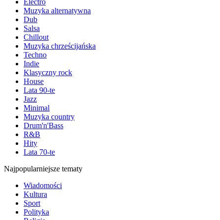
Electro
Muzyka alternatywna
Dub
Salsa
Chillout
Muzyka chrześcijańska
Techno
Indie
Klasyczny rock
House
Lata 90-te
Jazz
Minimal
Muzyka country
Drum'n'Bass
R&B
Hity
Lata 70-te
Najpopularniejsze tematy
Wiadomości
Kultura
Sport
Polityka