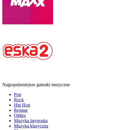
Najpopularniejsze gatunki muzyczne
Pop
Rock
Hip Hop
Reggae
Oldies
Muzyka latynoska
Muzyka klasyczna