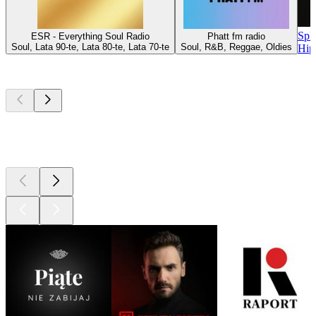
Spl
ESR - Everything Soul Radio
Phatt fm radio
Soul, Lata 90-te, Lata 80-te, Lata 70-te
Soul, R&B, Reggae, Oldies
Hip
Najlepsze
podcasty
Najlepsze
podcasty
Najlepsze
podcasty