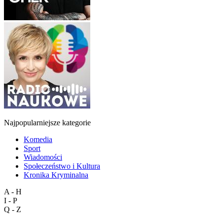
Najpopularniejsze kategorie
Komedia
Sport
Wiadomości
Społeczeństwo i Kultura
Kronika Kryminalna
A - H
I - P
Q - Z