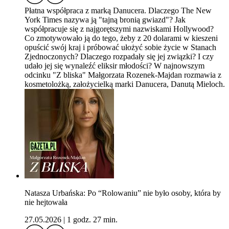
Płatna współpraca z marką Danucera. Dlaczego The New
York Times nazywa ją "tajną bronią gwiazd"? Jak
współpracuje się z najgorętszymi nazwiskami Hollywood?
Co zmotywowało ją do tego, żeby z 20 dolarami w kieszeni
opuścić swój kraj i próbować ułożyć sobie życie w Stanach
Zjednoczonych? Dlaczego rozpadały się jej związki? I czy
udało jej się wynaleźć eliksir młodości? W najnowszym
odcinku "Z bliska" Małgorzata Rozenek-Majdan rozmawia z
kosmetolożką, założycielką marki Danucera, Danutą Mieloch.
Natasza Urbańska: Po “Rolowaniu” nie było osoby, która by
nie hejtowała
27.05.2026
|
1 godz. 27 min.