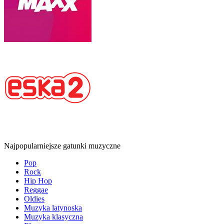
Najpopularniejsze gatunki muzyczne
Pop
Rock
Hip Hop
Reggae
Oldies
Muzyka latynoska
Muzyka klasyczna