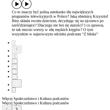
Co to znaczy być polisą autokasko dla największych
programów telewizyjnych w Polsce? Jaką obietnicę Krzysztof
Ibisz składa swoim dzieciom, decydując się na ojcostwo po
sześćdziesiątce? Dlaczego nie boi się starości? I co sprawia,
że tak mocno wierzy w siłę męskich kręgów? O tym
wszystkim w najnowszym odcinku podcastu “Z bliska”
1
2
3
4
5
Więcej Społeczeństwo i Kultura podcastów
Więcej Społeczeństwo i Kultura podcastów