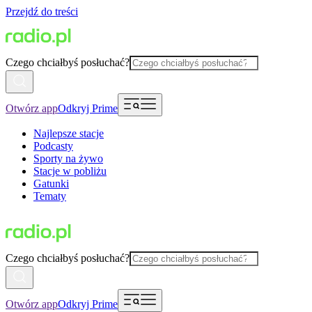
Przejdź do treści
Czego chciałbyś posłuchać?
Otwórz app
Odkryj Prime
Najlepsze stacje
Podcasty
Sporty na żywo
Stacje w pobliżu
Gatunki
Tematy
Czego chciałbyś posłuchać?
Otwórz app
Odkryj Prime