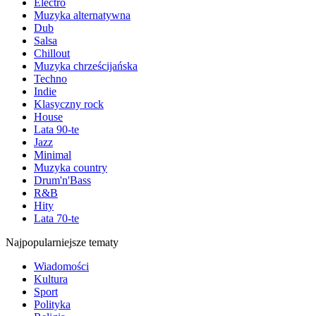
Electro
Muzyka alternatywna
Dub
Salsa
Chillout
Muzyka chrześcijańska
Techno
Indie
Klasyczny rock
House
Lata 90-te
Jazz
Minimal
Muzyka country
Drum'n'Bass
R&B
Hity
Lata 70-te
Najpopularniejsze tematy
Wiadomości
Kultura
Sport
Polityka