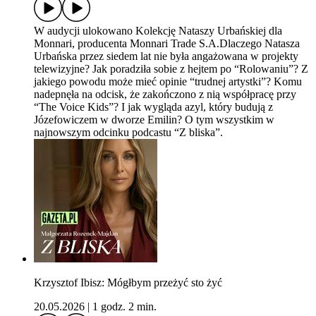
W audycji ulokowano Kolekcję Nataszy Urbańskiej dla
Monnari, producenta Monnari Trade S.A.Dlaczego Natasza
Urbańska przez siedem lat nie była angażowana w projekty
telewizyjne? Jak poradziła sobie z hejtem po “Rolowaniu”? Z
jakiego powodu może mieć opinie “trudnej artystki”? Komu
nadepnęła na odcisk, że zakończono z nią współpracę przy
“The Voice Kids”? I jak wygląda azyl, który budują z
Józefowiczem w dworze Emilin? O tym wszystkim w
najnowszym odcinku podcastu “Z bliska”.
Krzysztof Ibisz: Mógłbym przeżyć sto żyć
20.05.2026
|
1 godz. 2 min.