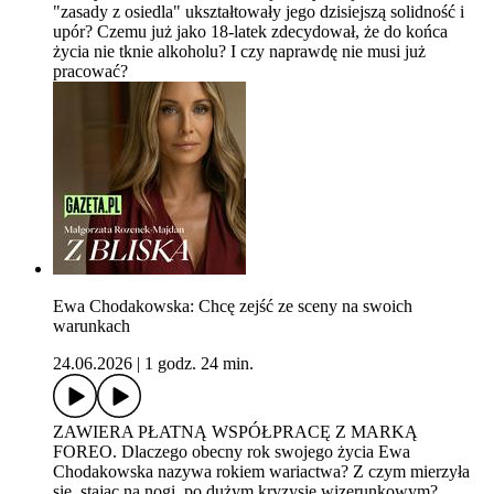
"zasady z osiedla" ukształtowały jego dzisiejszą solidność i
upór? Czemu już jako 18-latek zdecydował, że do końca
życia nie tknie alkoholu? I czy naprawdę nie musi już
pracować?
Ewa Chodakowska: Chcę zejść ze sceny na swoich
warunkach
24.06.2026
|
1 godz. 24 min.
ZAWIERA PŁATNĄ WSPÓŁPRACĘ Z MARKĄ
FOREO. Dlaczego obecny rok swojego życia Ewa
Chodakowska nazywa rokiem wariactwa? Z czym mierzyła
się, stając na nogi, po dużym kryzysie wizerunkowym?