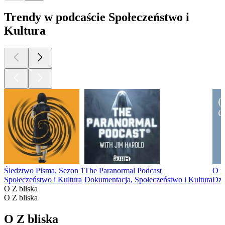
Trendy w podcaście Społeczeństwo i
Kultura
Śledztwo Pisma. Sezon 1
The Paranormal Podcast
O m
Społeczeństwo i Kultura
Dokumentacja, Społeczeństwo i Kultura
Dzi
O Z bliska
O Z bliska
O Z bliska