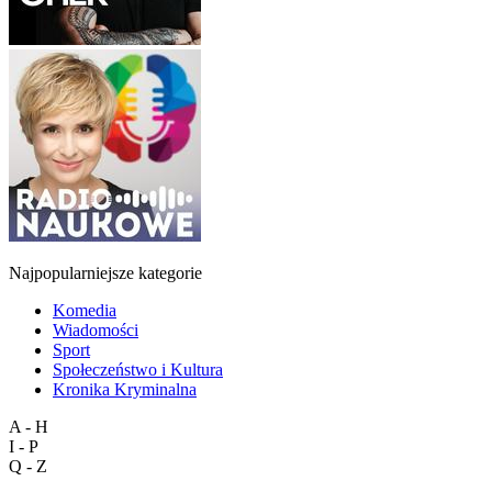
Najpopularniejsze kategorie
Komedia
Wiadomości
Sport
Społeczeństwo i Kultura
Kronika Kryminalna
A - H
I - P
Q - Z