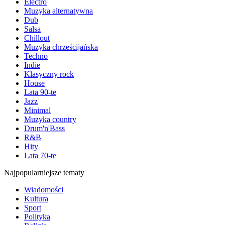
Electro
Muzyka alternatywna
Dub
Salsa
Chillout
Muzyka chrześcijańska
Techno
Indie
Klasyczny rock
House
Lata 90-te
Jazz
Minimal
Muzyka country
Drum'n'Bass
R&B
Hity
Lata 70-te
Najpopularniejsze tematy
Wiadomości
Kultura
Sport
Polityka