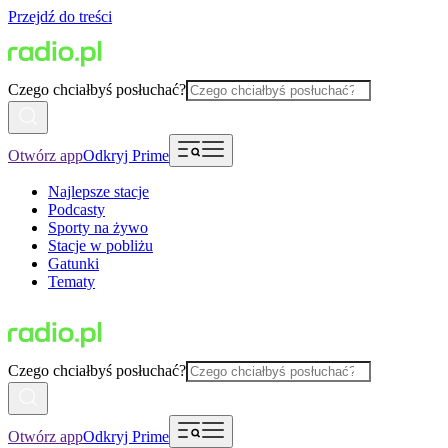
Przejdź do treści
Czego chciałbyś posłuchać?
Otwórz app
Odkryj Prime
Najlepsze stacje
Podcasty
Sporty na żywo
Stacje w pobliżu
Gatunki
Tematy
Czego chciałbyś posłuchać?
Otwórz app
Odkryj Prime