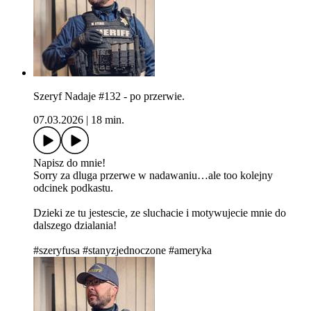
Szeryf Nadaje #132 - po przerwie.
07.03.2026
|
18 min.
Napisz do mnie!
Sorry za dluga przerwe w nadawaniu…ale too kolejny
odcinek podkastu.
Dzieki ze tu jestescie, ze sluchacie i motywujecie mnie do
dalszego dzialania!
#szeryfusa #stanyzjednoczone #ameryka