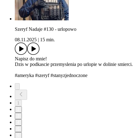
Szeryf Nadaje #130 - urlopowo
08.11.2025
|
15 min.
Napisz do mnie!
Dzis w podkascie przemyslenia po urlopie w dolinie smierci.
#ameryka #szeryf #stanyzjednoczone
1
2
3
4
5
6