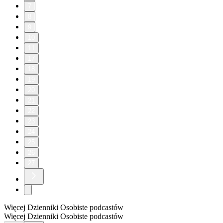
7
8
9
10
11
17
18
19
20
21
22
23
24
25
26
27
Więcej Dzienniki Osobiste podcastów
Więcej Dzienniki Osobiste podcastów