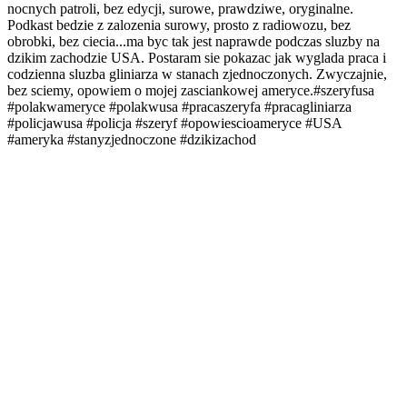
nocnych patroli, bez edycji, surowe, prawdziwe, oryginalne.
Podkast bedzie z zalozenia surowy, prosto z radiowozu, bez
obrobki, bez ciecia...ma byc tak jest naprawde podczas sluzby na
dzikim zachodzie USA. Postaram sie pokazac jak wyglada praca i
codzienna sluzba gliniarza w stanach zjednoczonych. Zwyczajnie,
bez sciemy, opowiem o mojej zasciankowej ameryce.#szeryfusa
#polakwameryce #polakwusa #pracaszeryfa #pracagliniarza
#policjawusa #policja #szeryf #opowiescioameryce #USA
#ameryka #stanyzjednoczone #dzikizachod
Strona internetowa podcastu