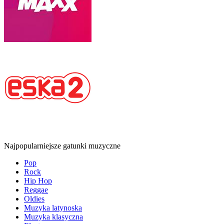
Najpopularniejsze gatunki muzyczne
Pop
Rock
Hip Hop
Reggae
Oldies
Muzyka latynoska
Muzyka klasyczna