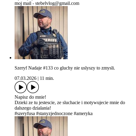
moj mail - stebelvlog@gmail.com
Szeryf Nadaje #133 co gluchy nie uslyszy to zmysli.
07.03.2026
|
11 min.
Napisz do mnie!
Dzieki ze tu jestescie, ze sluchacie i motywujecie mnie do
dalszego dzialania!
#szeryfusa #stanyzjednoczone #ameryka