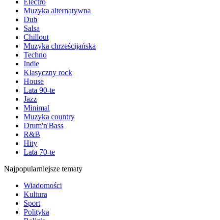
Electro
Muzyka alternatywna
Dub
Salsa
Chillout
Muzyka chrześcijańska
Techno
Indie
Klasyczny rock
House
Lata 90-te
Jazz
Minimal
Muzyka country
Drum'n'Bass
R&B
Hity
Lata 70-te
Najpopularniejsze tematy
Wiadomości
Kultura
Sport
Polityka