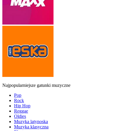
Najpopularniejsze gatunki muzyczne
Pop
Rock
Hip Hop
Reggae
Oldies
Muzyka latynoska
Muzyka klasyczna