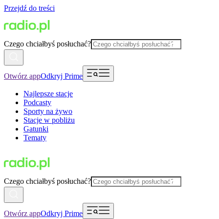
Przejdź do treści
Czego chciałbyś posłuchać?
Otwórz app
Odkryj Prime
Najlepsze stacje
Podcasty
Sporty na żywo
Stacje w pobliżu
Gatunki
Tematy
Czego chciałbyś posłuchać?
Otwórz app
Odkryj Prime