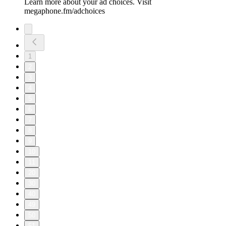
Learn more about your ad choices. Visit
megaphone.fm/adchoices
1
2
3
4
5
6
7
8
9
10
11
20
30
40
49
50
51