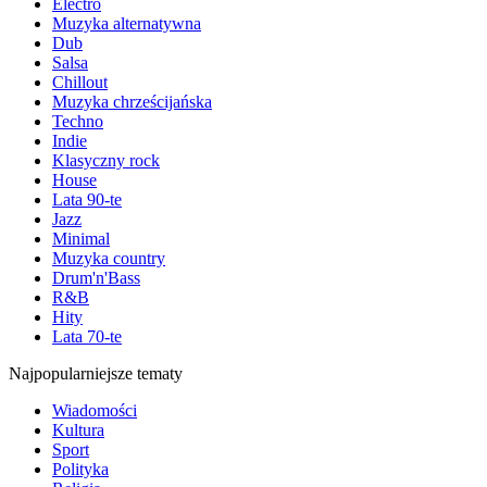
Electro
Muzyka alternatywna
Dub
Salsa
Chillout
Muzyka chrześcijańska
Techno
Indie
Klasyczny rock
House
Lata 90-te
Jazz
Minimal
Muzyka country
Drum'n'Bass
R&B
Hity
Lata 70-te
Najpopularniejsze tematy
Wiadomości
Kultura
Sport
Polityka