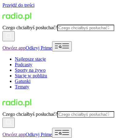
Przejdź do treści
Czego chciałbyś posłuchać?
Otwórz app
Odkryj Prime
Najlepsze stacje
Podcasty
Sporty na żywo
Stacje w pobliżu
Gatunki
Tematy
Czego chciałbyś posłuchać?
Otwórz app
Odkryj Prime