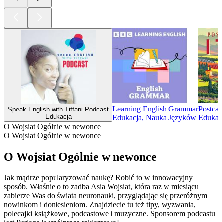
Learning English Grammar
Postcar
Speak English with Tiffani Podcast
Edukacja
Edukacja, Nauka Języków
Edukacj
O Wojsiat Ogólnie w newonce
O Wojsiat Ogólnie w newonce
O Wojsiat Ogólnie w newonce
Jak mądrze popularyzować naukę? Robić to w innowacyjny
sposób. Właśnie o to zadba Asia Wojsiat, która raz w miesiącu
zabierze Was do świata neuronauki, przyglądając się przeróżnym
nowinkom i doniesieniom. Znajdziecie tu też tipy, wyzwania,
polecajki książkowe, podcastowe i muzyczne. Sponsorem podcastu