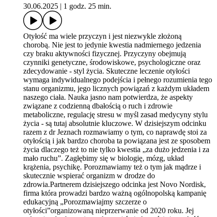
30.06.2025
|
1 godz. 25 min.
Otyłość ma wiele przyczyn i jest niezwykle złożoną
chorobą. Nie jest to jedynie kwestia nadmiernego jedzenia
czy braku aktywności fizycznej. Przyczyny obejmują
czynniki genetyczne, środowiskowe, psychologiczne oraz
zdecydowanie - styl życia. Skuteczne leczenie otyłości
wymaga indywidualnego podejścia i pełnego rozumienia tego
stanu organizmu, jego licznych powiązań z każdym układem
naszego ciała. Nauka jasno nam potwierdza, że aspekty
związane z codzienną dbałością o ruch i zdrowie
metaboliczne, regulację stresu w myśl zasad medycyny stylu
życia - są tutaj absolutnie kluczowe. W dzisiejszym odcinku
razem z dr Jeznach rozmawiamy o tym, co naprawdę stoi za
otyłością i jak bardzo choroba ta powiązana jest ze sposobem
życia dlaczego też to nie tylko kwestia „za dużo jedzenia i za
mało ruchu”. Zagłębimy się w biologię, mózg, układ
krążenia, psychikę. Porozmawiamy też o tym jak mądrze i
skutecznie wspierać organizm w drodze do
zdrowia.Partnerem dzisiejszego odcinka jest Novo Nordisk,
firma która prowadzi bardzo ważną ogólnopolską kampanię
edukacyjną „Porozmawiajmy szczerze o
otyłości”organizowaną nieprzerwanie od 2020 roku. Jej