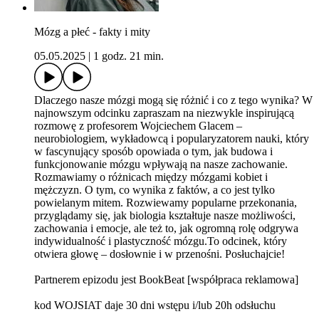
Mózg a płeć - fakty i mity
05.05.2025
|
1 godz. 21 min.
Dlaczego nasze mózgi mogą się różnić i co z tego wynika? W
najnowszym odcinku zapraszam na niezwykle inspirującą
rozmowę z profesorem Wojciechem Glacem –
neurobiologiem, wykładowcą i popularyzatorem nauki, który
w fascynujący sposób opowiada o tym, jak budowa i
funkcjonowanie mózgu wpływają na nasze zachowanie.
Rozmawiamy o różnicach między mózgami kobiet i
mężczyzn. O tym, co wynika z faktów, a co jest tylko
powielanym mitem. Rozwiewamy popularne przekonania,
przyglądamy się, jak biologia kształtuje nasze możliwości,
zachowania i emocje, ale też to, jak ogromną rolę odgrywa
indywidualność i plastyczność mózgu.To odcinek, który
otwiera głowę – dosłownie i w przenośni. Posłuchajcie!
Partnerem epizodu jest BookBeat [współpraca reklamowa]
kod WOJSIAT daje 30 dni wstępu i/lub 20h odsłuchu