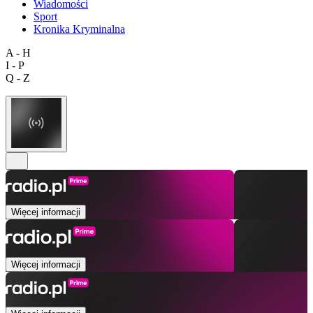
Wiadomości
Sport
Kronika Kryminalna
A - H
I - P
Q - Z
Więcej informacji
Więcej informacji