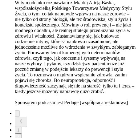
W tym odcinku rozmawiam z lekarką Alicją Baską,
współzałożycielką Polskiego Towarzystwa Medycyny Stylu
Życia, o tym, co tak naprawdę wpływa na nasze zdrowie –
nie tylko od strony biologii, ale też środowiska, stylu życia i
kontekstu społecznego. Mówimy o roli prewencji – nie jako
modnego dodatku, ale realnej strategii przedłużania życia w
zdrowiu i witalności. Zastanawiamy się, jak budować
codzienne rutyny, które są naukowo uzasadnione, ale
jednocześnie możliwe do wdrożenia w zwykłym, zabieganym
życiu. Poruszamy temat komercyjnych determinantów
zdrowia, czyli tego, jak otoczenie i systemy wpływają na
nasze wybory. I pytamy, czy dzisiejszy pacjent może już
poczuć zmianę w podejściu lekarzy do prewencji i stylu
życia. To rozmowa o mądrym wspieraniu zdrowia, zanim
pojawi się choroba. Bo neuroprotekcja, odporność i
długowieczność zaczynają się nie na starość, tylko tu i teraz –
kiedy jeszcze możemy naprawdę dużo zrobić.
Sponsorem podcastu jest Perlage [współpraca reklamowa]
1
2