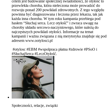
celem jest budowanie społecznej świadomości, że otyłość to
przewlekła choroba, która nieleczona może prowadzić do
rozwoju ponad 200 powikłań zdrowotnych. Z tego względu
powinna być diagnozowana i leczona przez lekarza, tak jak
każda inna choroba. W tym roku kampania przebiega pod
hasłem “Słuchaj serca. Lecz otyłość” i zwraca uwagę na
choroby układu sercowo-naczyniowego, które należą do
najczęstszych powikłań otyłości. Informacje na temat
kampanii i ważna związana z nią merytoryka znajduje się pod
adresem www.ootylosci.pl
#otylosc #EBM #wspolpraca płatna #zdrowie #PSoO i
#SłuchajSerca #LeczOtyłość.
Społeczności, relacje, związki