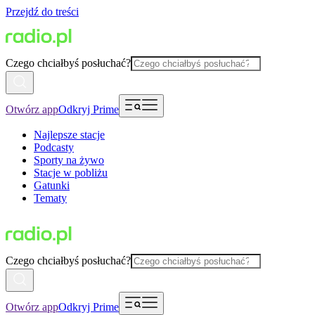
Przejdź do treści
Czego chciałbyś posłuchać?
Otwórz app
Odkryj Prime
Najlepsze stacje
Podcasty
Sporty na żywo
Stacje w pobliżu
Gatunki
Tematy
Czego chciałbyś posłuchać?
Otwórz app
Odkryj Prime