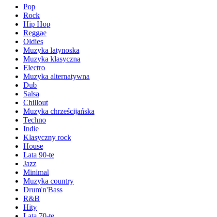
Pop
Rock
Hip Hop
Reggae
Oldies
Muzyka latynoska
Muzyka klasyczna
Electro
Muzyka alternatywna
Dub
Salsa
Chillout
Muzyka chrześcijańska
Techno
Indie
Klasyczny rock
House
Lata 90-te
Jazz
Minimal
Muzyka country
Drum'n'Bass
R&B
Hity
Lata 70-te