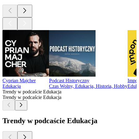
Cyprian Majcher
Podcast Historyczny
Impon
Edukacja
Czas Wolny, Edukacja, Historia, Hobby
Eduka
Trendy w podcaście Edukacja
Trendy w podcaście Edukacja
Trendy w podcaście Edukacja