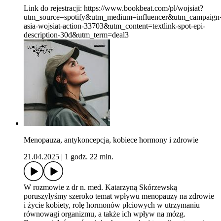
Link do rejestracji: https://www.bookbeat.com/pl/wojsiat?
utm_source=spotify&utm_medium=influencer&utm_campaign
asia-wojsiat-action-33703&utm_content=textlink-spot-epi-
description-30d&utm_term=deal3
Menopauza, antykoncepcja, kobiece hormony i zdrowie
21.04.2025
|
1 godz. 22 min.
W rozmowie z dr n. med. Katarzyną Skórzewską
poruszyłyśmy szeroko temat wpływu menopauzy na zdrowie
i życie kobiety, rolę hormonów płciowych w utrzymaniu
równowagi organizmu, a także ich wpływ na mózg.