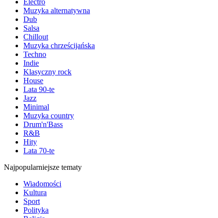
Electro
Muzyka alternatywna
Dub
Salsa
Chillout
Muzyka chrześcijańska
Techno
Indie
Klasyczny rock
House
Lata 90-te
Jazz
Minimal
Muzyka country
Drum'n'Bass
R&B
Hity
Lata 70-te
Najpopularniejsze tematy
Wiadomości
Kultura
Sport
Polityka