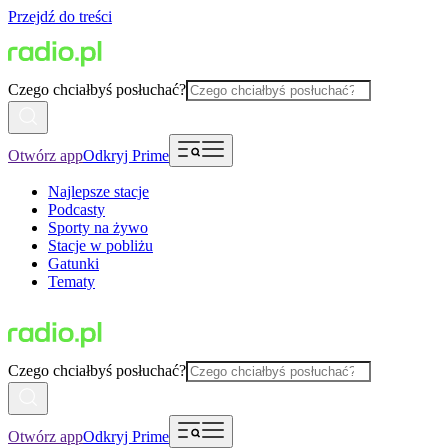
Przejdź do treści
Czego chciałbyś posłuchać?
Otwórz app
Odkryj Prime
Najlepsze stacje
Podcasty
Sporty na żywo
Stacje w pobliżu
Gatunki
Tematy
Czego chciałbyś posłuchać?
Otwórz app
Odkryj Prime