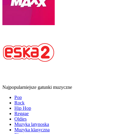
Najpopularniejsze gatunki muzyczne
Pop
Rock
Hip Hop
Reggae
Oldies
Muzyka latynoska
Muzyka klasyczna