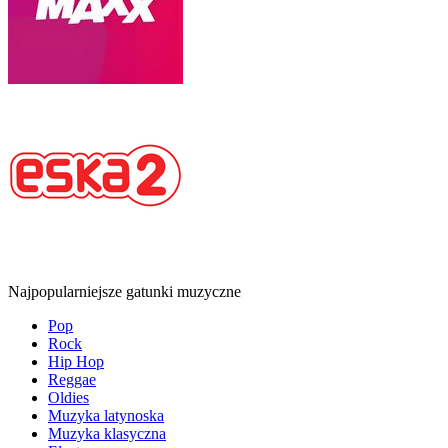
Najpopularniejsze gatunki muzyczne
Pop
Rock
Hip Hop
Reggae
Oldies
Muzyka latynoska
Muzyka klasyczna