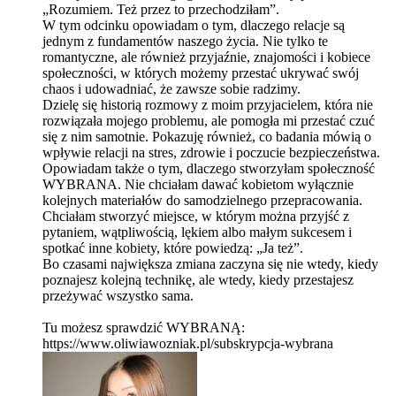
„Rozumiem. Też przez to przechodziłam”.
W tym odcinku opowiadam o tym, dlaczego relacje są
jednym z fundamentów naszego życia. Nie tylko te
romantyczne, ale również przyjaźnie, znajomości i kobiece
społeczności, w których możemy przestać ukrywać swój
chaos i udowadniać, że zawsze sobie radzimy.
Dzielę się historią rozmowy z moim przyjacielem, która nie
rozwiązała mojego problemu, ale pomogła mi przestać czuć
się z nim samotnie. Pokazuję również, co badania mówią o
wpływie relacji na stres, zdrowie i poczucie bezpieczeństwa.
Opowiadam także o tym, dlaczego stworzyłam społeczność
WYBRANA. Nie chciałam dawać kobietom wyłącznie
kolejnych materiałów do samodzielnego przepracowania.
Chciałam stworzyć miejsce, w którym można przyjść z
pytaniem, wątpliwością, lękiem albo małym sukcesem i
spotkać inne kobiety, które powiedzą: „Ja też”.
Bo czasami największa zmiana zaczyna się nie wtedy, kiedy
poznajesz kolejną technikę, ale wtedy, kiedy przestajesz
przeżywać wszystko sama.
Tu możesz sprawdzić WYBRANĄ:
https://www.oliwiawozniak.pl/subskrypcja-wybrana