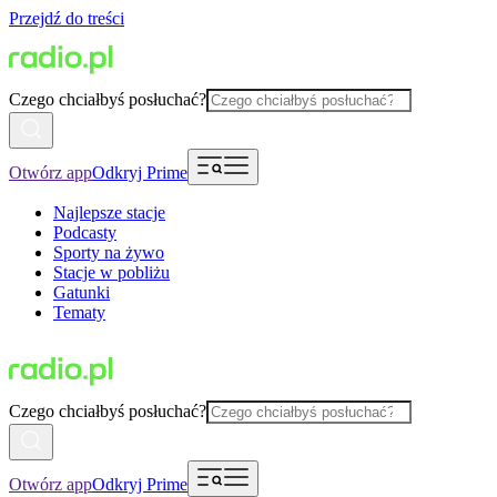
Przejdź do treści
Czego chciałbyś posłuchać?
Otwórz app
Odkryj Prime
Najlepsze stacje
Podcasty
Sporty na żywo
Stacje w pobliżu
Gatunki
Tematy
Czego chciałbyś posłuchać?
Otwórz app
Odkryj Prime