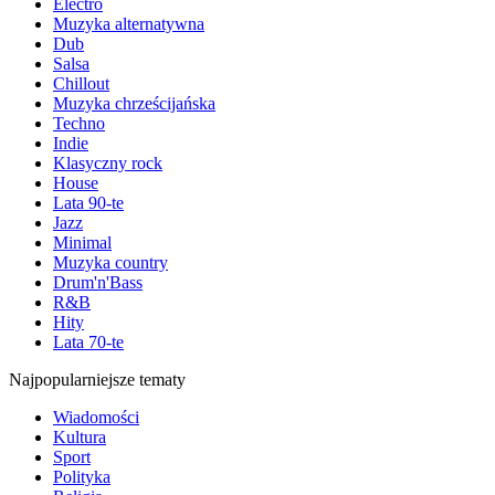
Electro
Muzyka alternatywna
Dub
Salsa
Chillout
Muzyka chrześcijańska
Techno
Indie
Klasyczny rock
House
Lata 90-te
Jazz
Minimal
Muzyka country
Drum'n'Bass
R&B
Hity
Lata 70-te
Najpopularniejsze tematy
Wiadomości
Kultura
Sport
Polityka