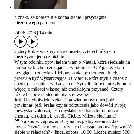
4 znaki, że kobieta nie kocha siebie i przyciągnie
niezdrowego partnera
24.06.2026
|
14 min.
Cztery kobiety, cztery różne miasta, czterech różnych
mężczyzn i jedna z nich to ja.
W tym odcinku opowiadam wam o Natalii, która siedziała na
podłodze kuchni czekając na wiadomość. O Agacie, która
przeglądała zdjęcia z Lizbony szukając momentu kiedy
przestała być wystarczająca. O Marcie, która myliła chaos z
chemią. I o sobie i wakacjach na Sycylii, które nauczyły mnie
więcej o miłości własnej niż chciałabym przyznać. Cztery
różne historie i jeden identyczny wzorzec.
Jeśli kiedykolwiek czekałaś na wiadomość dłużej niż
powinnaś, jeśli brałaś czyjeś odrzucenie jako dowód swojej
niewystarczalności, jeśli myślałaś że chaos to po prostu
chemia, ten odcinek jest dla Ciebie. Miłego słuchania!
🎁 Na koniec zapraszam Cię na bezpłatny webinar: Jak
przestać czuć się niewystarczająca i zacząć budować pewność
siebie w relacjach? 4 lipca, sobota, 10:00. Liczba miejsc: 500.