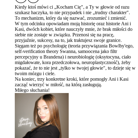
Kiedy ktoś mówi ci „‬Kocham Cię", a Ty w głowie od razu
szukasz haczyka, to nie przypadek i nie „‬trudny charakter".
To mechanizm, który da się nazwać, zrozumieć i zmienić.
W tym odcinku opowiadam moją historię oraz historie Ani i
Kasi, dwóch kobiet, które nauczyły mnie, że brak miłości do
siebie nie zostaje w związku. Przenosi się na pracę,
przyjaźnie, sukcesy, na to, jak traktujesz swoje granice.
Sięgam też po psychologię (teoria przywiązania Bowlby'ego,
self-verification theory Swanna, samoocena jako filtr
percepcyjny u Brandena) i neurobiologię (oksytocyna, ciało
migdałowate, kora przedczołowa, neuroplastyczność), żeby
pokazać, że to nie jest „‬tylko w twojej głowie", to dzieje się w
twoim mózgu i ciele.
Na koniec, trzy konkretne kroki, które pomogły Ani i Kasi
zacząć wierzyć w miłość, na którą zasługują.
Miłego słuchania!