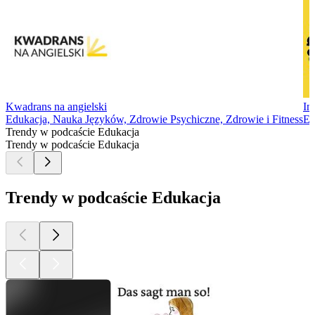
Kwadrans na angielski
Im
Edukacja, Nauka Języków, Zdrowie Psychiczne, Zdrowie i Fitness
Ed
Trendy w podcaście Edukacja
Trendy w podcaście Edukacja
Trendy w podcaście Edukacja