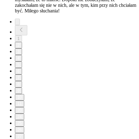
zakochałam się nie w nich, ale w tym, kim przy nich chciałam
być. Miłego słuchania!
1
2
3
4
5
6
7
8
9
10
11
20
24
25
26
27