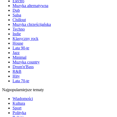
Electro
Muzyka alternatywna
Dub
Salsa
Chillout
Muzyka chrześcijańska
Techno
Indie
Klasyczny rock
House
Lata 90-te
Jazz
Minimal
Muzyka country
Drum'n'Bass
R&B
Hity
Lata 70-te
Najpopularniejsze tematy
Wiadomości
Kultura
Sport
Polityka