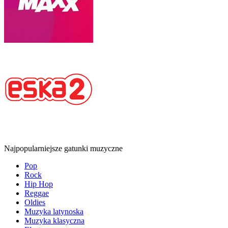
Najpopularniejsze gatunki muzyczne
Pop
Rock
Hip Hop
Reggae
Oldies
Muzyka latynoska
Muzyka klasyczna