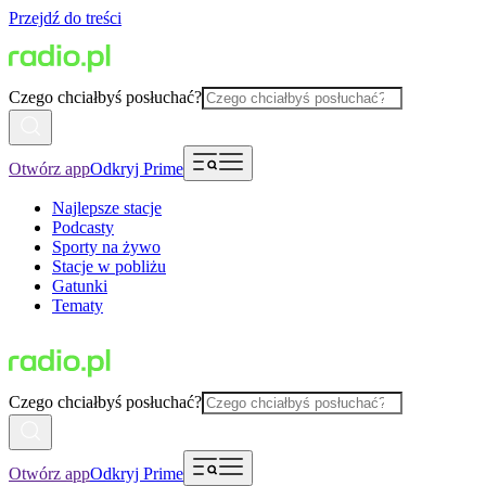
Przejdź do treści
Czego chciałbyś posłuchać?
Otwórz app
Odkryj Prime
Najlepsze stacje
Podcasty
Sporty na żywo
Stacje w pobliżu
Gatunki
Tematy
Czego chciałbyś posłuchać?
Otwórz app
Odkryj Prime