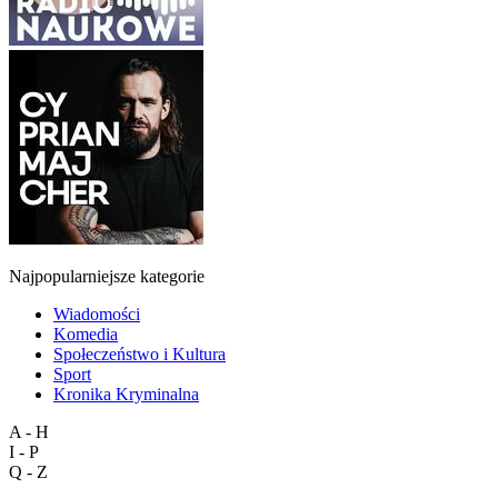
Najpopularniejsze kategorie
Wiadomości
Komedia
Społeczeństwo i Kultura
Sport
Kronika Kryminalna
A - H
I - P
Q - Z