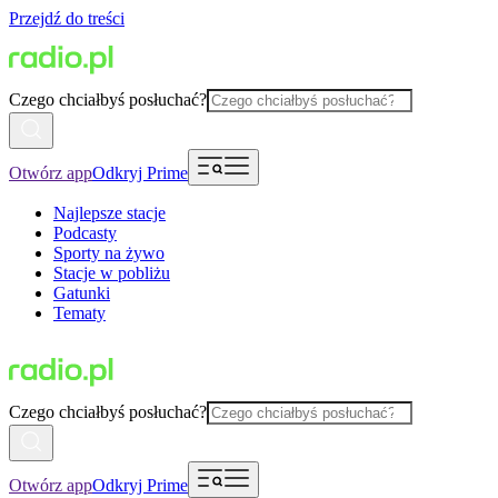
Przejdź do treści
Czego chciałbyś posłuchać?
Otwórz app
Odkryj Prime
Najlepsze stacje
Podcasty
Sporty na żywo
Stacje w pobliżu
Gatunki
Tematy
Czego chciałbyś posłuchać?
Otwórz app
Odkryj Prime