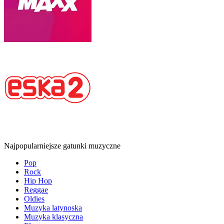
Najpopularniejsze gatunki muzyczne
Pop
Rock
Hip Hop
Reggae
Oldies
Muzyka latynoska
Muzyka klasyczna