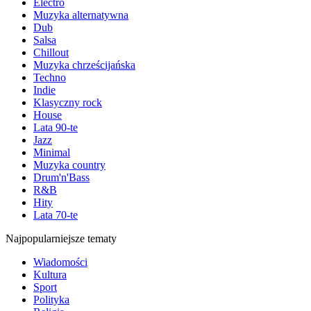
Electro
Muzyka alternatywna
Dub
Salsa
Chillout
Muzyka chrześcijańska
Techno
Indie
Klasyczny rock
House
Lata 90-te
Jazz
Minimal
Muzyka country
Drum'n'Bass
R&B
Hity
Lata 70-te
Najpopularniejsze tematy
Wiadomości
Kultura
Sport
Polityka