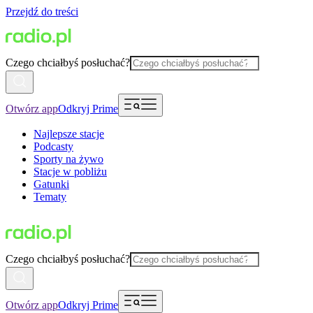
Przejdź do treści
Czego chciałbyś posłuchać?
Otwórz app
Odkryj Prime
Najlepsze stacje
Podcasty
Sporty na żywo
Stacje w pobliżu
Gatunki
Tematy
Czego chciałbyś posłuchać?
Otwórz app
Odkryj Prime