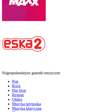
Najpopularniejsze gatunki muzyczne
Pop
Rock
Hip Hop
Reggae
Oldies
Muzyka latynoska
Muzyka klasyczna