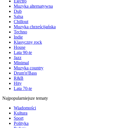
Electro
Muzyka alternatywna
Dub
Salsa
Chillout
Muzyka chrześcijańska
Techno
Indie
Klasyczny rock
House
Lata 90-te
Jazz
Minimal
Muzyka country
Drum'n'Bass
R&B
Hity
Lata 70-te
Najpopularniejsze tematy
Wiadomości
Kultura
Sport
Polityka