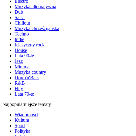
Electro
Muzyka alternatywna
Dub
Salsa
Chillout
Muzyka chrześcijańska
Techno
Indie
Klasyczny rock
House
Lata 90-te
Jazz
Minimal
Muzyka country
Drum'n'Bass
R&B
Hity
Lata 70-te
Najpopularniejsze tematy
Wiadomości
Kultura
Sport
Polityka