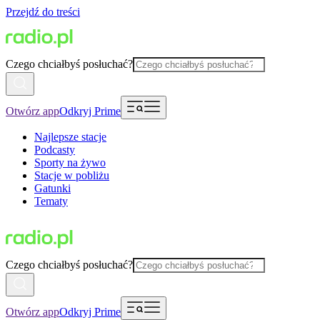
Przejdź do treści
Czego chciałbyś posłuchać?
Otwórz app
Odkryj Prime
Najlepsze stacje
Podcasty
Sporty na żywo
Stacje w pobliżu
Gatunki
Tematy
Czego chciałbyś posłuchać?
Otwórz app
Odkryj Prime