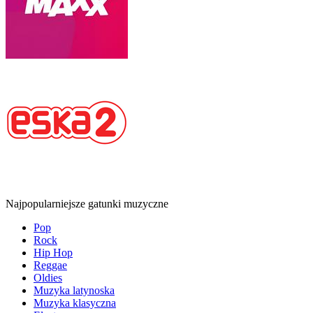
Najpopularniejsze gatunki muzyczne
Pop
Rock
Hip Hop
Reggae
Oldies
Muzyka latynoska
Muzyka klasyczna