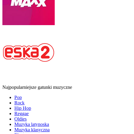
Najpopularniejsze gatunki muzyczne
Pop
Rock
Hip Hop
Reggae
Oldies
Muzyka latynoska
Muzyka klasyczna