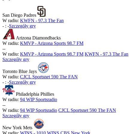
San Diego Padres
W radiu:
KWFN - 97.3 The Fan
-
:
-
Szczegóły gry
Arizona Diamondbacks
W radiu:
KMVP - Arizona Sports 98.7 FM
-
-
W radiu:
KMVP - Arizona Sports 98.7 FM
KWFN - 97.3 The Fan
Szczegóły gry
Toronto Blue Jays
W radiu:
CJCL Sportsnet 590 The FAN
-
:
-
Szczegóły gry
Philadelphia Phillies
W radiu:
94 WIP Sportsradio
-
-
W radiu:
94 WIP Sportsradio
CJCL Sportsnet 590 The FAN
Szczegóły gry
New York Mets
W radiu:
WINS - 1010 WINS CBS New York