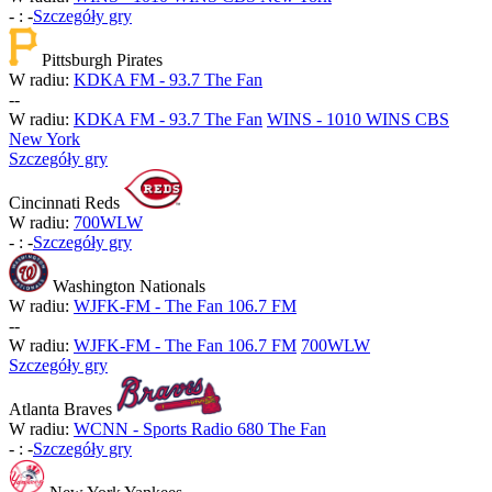
-
:
-
Szczegóły gry
Pittsburgh Pirates
W radiu:
KDKA FM - 93.7 The Fan
-
-
W radiu:
KDKA FM - 93.7 The Fan
WINS - 1010 WINS CBS
New York
Szczegóły gry
Cincinnati Reds
W radiu:
700WLW
-
:
-
Szczegóły gry
Washington Nationals
W radiu:
WJFK-FM - The Fan 106.7 FM
-
-
W radiu:
WJFK-FM - The Fan 106.7 FM
700WLW
Szczegóły gry
Atlanta Braves
W radiu:
WCNN - Sports Radio 680 The Fan
-
:
-
Szczegóły gry