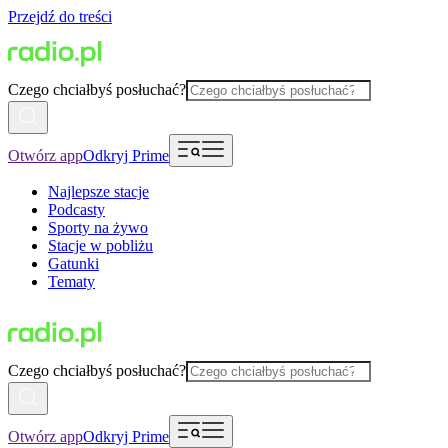
Przejdź do treści
Czego chciałbyś posłuchać?
Otwórz app
Odkryj Prime
Najlepsze stacje
Podcasty
Sporty na żywo
Stacje w pobliżu
Gatunki
Tematy
Czego chciałbyś posłuchać?
Otwórz app
Odkryj Prime