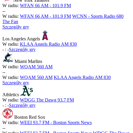
New York Yankees
W radiu:
WFAN 66 AM - 101.9 FM
-
-
W radiu:
WFAN 66 AM - 101.9 FM
WCNN - Sports Radio 680
The Fan
Szczegóły gry
Los Angeles Angels
W radiu:
KLAA Angels Radio AM 830
-
:
-
Szczegóły gry
Miami Marlins
W radiu:
WQAM 560 AM
-
-
W radiu:
WQAM 560 AM
KLAA Angels Radio AM 830
Szczegóły gry
Athletics
W radiu:
WDGG The Dawg 93.7 FM
-
:
-
Szczegóły gry
Boston Red Sox
W radiu:
WEEI 93.7 FM - Boston Sports News
-
-