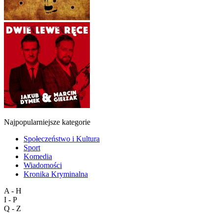
Najpopularniejsze kategorie
Społeczeństwo i Kultura
Sport
Komedia
Wiadomości
Kronika Kryminalna
A - H
I - P
Q - Z