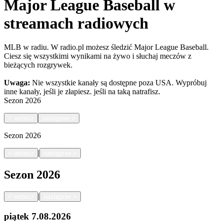
Major League Baseball w
streamach radiowych
MLB w radiu. W radio.pl możesz śledzić Major League Baseball.
Ciesz się wszystkimi wynikami na żywo i słuchaj meczów z
bieżących rozgrywek.
Uwaga:
Nie wszystkie kanały są dostępne poza USA. Wypróbuj
inne kanały, jeśli je złapiesz.
jeśli na taką natrafisz.
Sezon
2026
<
wstecz
następnie
>
Sezon
2026
|
<
wstecz
następnie
>
Sezon
2026
|
<
wstecz
następnie
>
piątek
7.08.2026