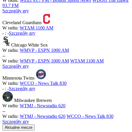
W radiu:
WEEI 93.7 FM - Boston Sports News
WDGG The Dawg
93.7 FM
Szczegóły gry
Cleveland Guardians
W radiu:
WTAM 1100 AM
-
:
-
Szczegóły gry
Chicago White Sox
W radiu:
WMVP - ESPN 1000 AM
-
-
W radiu:
WMVP - ESPN 1000 AM
WTAM 1100 AM
Szczegóły gry
Minnesota Twins
W radiu:
WCCO - News Talk 830
-
:
-
Szczegóły gry
Milwaukee Brewers
W radiu:
WTMJ - Newsradio 620
-
-
W radiu:
WTMJ - Newsradio 620
WCCO - News Talk 830
Szczegóły gry
Aktualne mecze