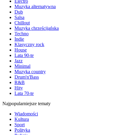
Electro
Muzyka alternatywna
Dub
Salsa
Chillout
Muzyka chrześcijańska
Techno
Indie
Klasyczny rock
House
Lata 90-te
Jazz
Minimal
Muzyka country
Drum'n'Bass
R&B
Hity
Lata 70-te
Najpopularniejsze tematy
Wiadomości
Kultura
Sport
Polityka