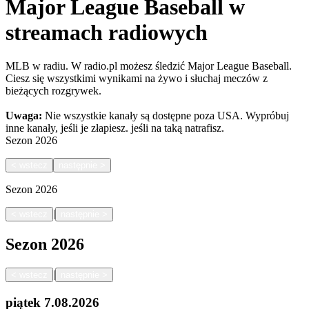
Major League Baseball w
streamach radiowych
MLB w radiu. W radio.pl możesz śledzić Major League Baseball.
Ciesz się wszystkimi wynikami na żywo i słuchaj meczów z
bieżących rozgrywek.
Uwaga:
Nie wszystkie kanały są dostępne poza USA. Wypróbuj
inne kanały, jeśli je złapiesz.
jeśli na taką natrafisz.
Sezon
2026
<
wstecz
następnie
>
Sezon
2026
|
<
wstecz
następnie
>
Sezon
2026
|
<
wstecz
następnie
>
piątek
7.08.2026