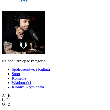
Najpopularniejsze kategorie
Społeczeństwo i Kultura
Sport
Komedia
Wiadomości
Kronika Kryminalna
A - H
I - P
Q - Z