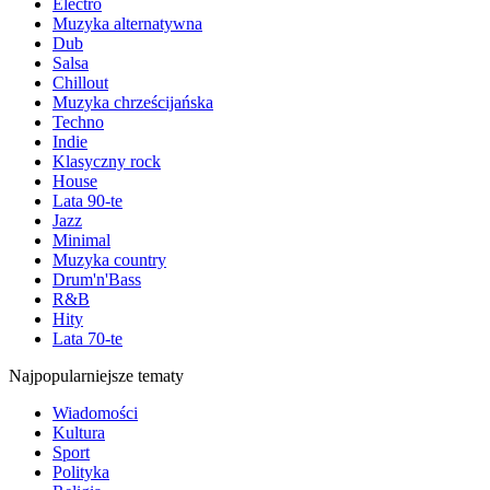
Electro
Muzyka alternatywna
Dub
Salsa
Chillout
Muzyka chrześcijańska
Techno
Indie
Klasyczny rock
House
Lata 90-te
Jazz
Minimal
Muzyka country
Drum'n'Bass
R&B
Hity
Lata 70-te
Najpopularniejsze tematy
Wiadomości
Kultura
Sport
Polityka