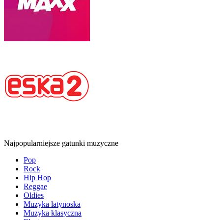
Najpopularniejsze gatunki muzyczne
Pop
Rock
Hip Hop
Reggae
Oldies
Muzyka latynoska
Muzyka klasyczna