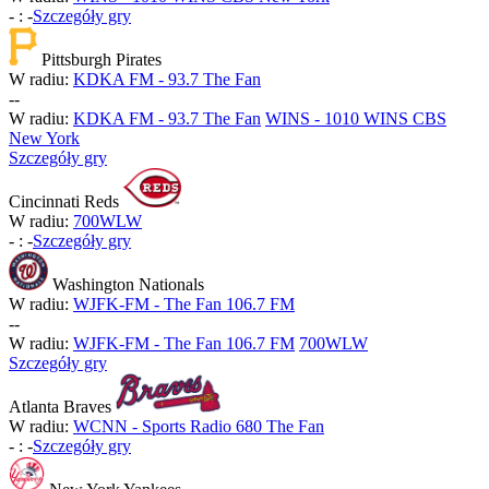
-
:
-
Szczegóły gry
Pittsburgh Pirates
W radiu:
KDKA FM - 93.7 The Fan
-
-
W radiu:
KDKA FM - 93.7 The Fan
WINS - 1010 WINS CBS
New York
Szczegóły gry
Cincinnati Reds
W radiu:
700WLW
-
:
-
Szczegóły gry
Washington Nationals
W radiu:
WJFK-FM - The Fan 106.7 FM
-
-
W radiu:
WJFK-FM - The Fan 106.7 FM
700WLW
Szczegóły gry
Atlanta Braves
W radiu:
WCNN - Sports Radio 680 The Fan
-
:
-
Szczegóły gry