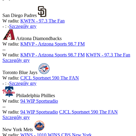
San Diego Padres
W radiu:
KWFN - 97.3 The Fan
-
:
-
Szczegóły gry
Arizona Diamondbacks
W radiu:
KMVP - Arizona Sports 98.7 FM
-
-
W radiu:
KMVP - Arizona Sports 98.7 FM
KWFN - 97.3 The Fan
Szczegóły gry
Toronto Blue Jays
W radiu:
CJCL Sportsnet 590 The FAN
-
:
-
Szczegóły gry
Philadelphia Phillies
W radiu:
94 WIP Sportsradio
-
-
W radiu:
94 WIP Sportsradio
CJCL Sportsnet 590 The FAN
Szczegóły gry
New York Mets
W radiu:
WINS - 1010 WINS CBS New York