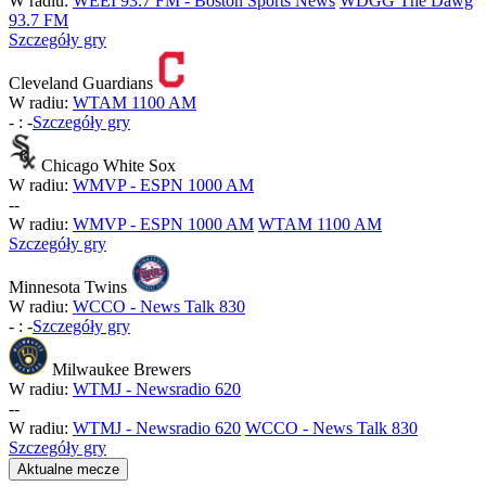
W radiu:
WEEI 93.7 FM - Boston Sports News
WDGG The Dawg
93.7 FM
Szczegóły gry
Cleveland Guardians
W radiu:
WTAM 1100 AM
-
:
-
Szczegóły gry
Chicago White Sox
W radiu:
WMVP - ESPN 1000 AM
-
-
W radiu:
WMVP - ESPN 1000 AM
WTAM 1100 AM
Szczegóły gry
Minnesota Twins
W radiu:
WCCO - News Talk 830
-
:
-
Szczegóły gry
Milwaukee Brewers
W radiu:
WTMJ - Newsradio 620
-
-
W radiu:
WTMJ - Newsradio 620
WCCO - News Talk 830
Szczegóły gry
Aktualne mecze