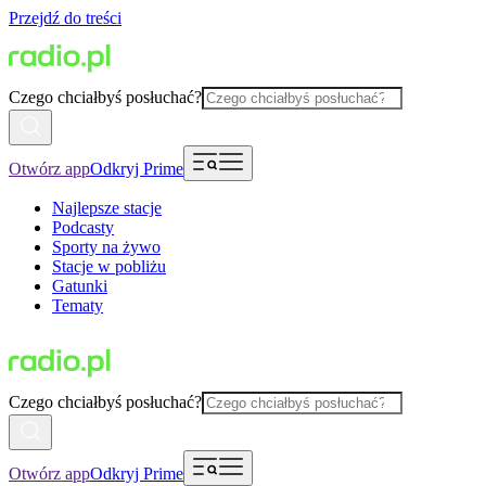
Przejdź do treści
Czego chciałbyś posłuchać?
Otwórz app
Odkryj Prime
Najlepsze stacje
Podcasty
Sporty na żywo
Stacje w pobliżu
Gatunki
Tematy
Czego chciałbyś posłuchać?
Otwórz app
Odkryj Prime