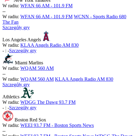
New York Yankees
W radiu:
WFAN 66 AM - 101.9 FM
-
-
W radiu:
WFAN 66 AM - 101.9 FM
WCNN - Sports Radio 680
The Fan
Szczegóły gry
Los Angeles Angels
W radiu:
KLAA Angels Radio AM 830
-
:
-
Szczegóły gry
Miami Marlins
W radiu:
WQAM 560 AM
-
-
W radiu:
WQAM 560 AM
KLAA Angels Radio AM 830
Szczegóły gry
Athletics
W radiu:
WDGG The Dawg 93.7 FM
-
:
-
Szczegóły gry
Boston Red Sox
W radiu:
WEEI 93.7 FM - Boston Sports News
-
-