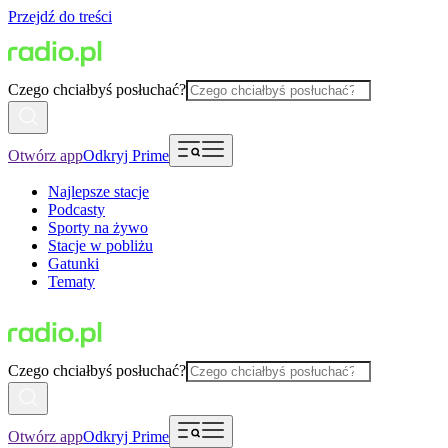
Przejdź do treści
Czego chciałbyś posłuchać?
Otwórz app
Odkryj Prime
Najlepsze stacje
Podcasty
Sporty na żywo
Stacje w pobliżu
Gatunki
Tematy
Czego chciałbyś posłuchać?
Otwórz app
Odkryj Prime