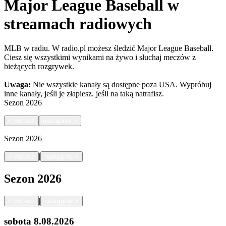
Major League Baseball w
streamach radiowych
MLB w radiu. W radio.pl możesz śledzić Major League Baseball.
Ciesz się wszystkimi wynikami na żywo i słuchaj meczów z
bieżących rozgrywek.
Uwaga:
Nie wszystkie kanały są dostępne poza USA. Wypróbuj
inne kanały, jeśli je złapiesz.
jeśli na taką natrafisz.
Sezon
2026
<
wstecz
następnie
>
Sezon
2026
|
<
wstecz
następnie
>
Sezon
2026
|
<
wstecz
następnie
>
sobota
8.08.2026