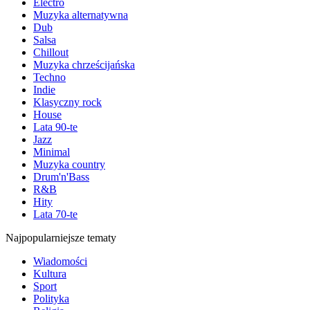
Electro
Muzyka alternatywna
Dub
Salsa
Chillout
Muzyka chrześcijańska
Techno
Indie
Klasyczny rock
House
Lata 90-te
Jazz
Minimal
Muzyka country
Drum'n'Bass
R&B
Hity
Lata 70-te
Najpopularniejsze tematy
Wiadomości
Kultura
Sport
Polityka