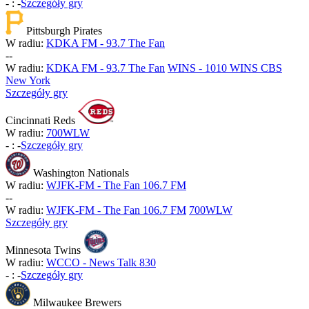
-
:
-
Szczegóły gry
Pittsburgh Pirates
W radiu:
KDKA FM - 93.7 The Fan
-
-
W radiu:
KDKA FM - 93.7 The Fan
WINS - 1010 WINS CBS
New York
Szczegóły gry
Cincinnati Reds
W radiu:
700WLW
-
:
-
Szczegóły gry
Washington Nationals
W radiu:
WJFK-FM - The Fan 106.7 FM
-
-
W radiu:
WJFK-FM - The Fan 106.7 FM
700WLW
Szczegóły gry
Minnesota Twins
W radiu:
WCCO - News Talk 830
-
:
-
Szczegóły gry
Milwaukee Brewers