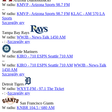
Arizona Diamondbacks
W radiu:
KMVP - Arizona Sports 98.7 FM
-
-
W radiu:
KMVP - Arizona Sports 98.7 FM
KLAC - AM 570 LA
Sports
Szczegóły gry
Tampa Bay Rays
W radiu:
WWJB - News-Talk 1450 AM
-
:
-
Szczegóły gry
Seattle Mariners
W radiu:
KIRO - 710 ESPN Seattle 710 AM
-
-
W radiu:
KIRO - 710 ESPN Seattle 710 AM
WWJB - News-Talk
1450 AM
Szczegóły gry
Detroit Tigers
W radiu:
WXYT-FM - 97.1 The Ticket
-
:
-
Szczegóły gry
San Francisco Giants
W radiu:
KNBR 104.5 / 680 AM