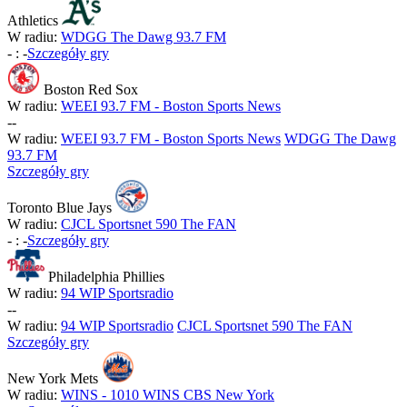
Athletics
W radiu:
WDGG The Dawg 93.7 FM
-
:
-
Szczegóły gry
Boston Red Sox
W radiu:
WEEI 93.7 FM - Boston Sports News
-
-
W radiu:
WEEI 93.7 FM - Boston Sports News
WDGG The Dawg
93.7 FM
Szczegóły gry
Toronto Blue Jays
W radiu:
CJCL Sportsnet 590 The FAN
-
:
-
Szczegóły gry
Philadelphia Phillies
W radiu:
94 WIP Sportsradio
-
-
W radiu:
94 WIP Sportsradio
CJCL Sportsnet 590 The FAN
Szczegóły gry
New York Mets
W radiu:
WINS - 1010 WINS CBS New York