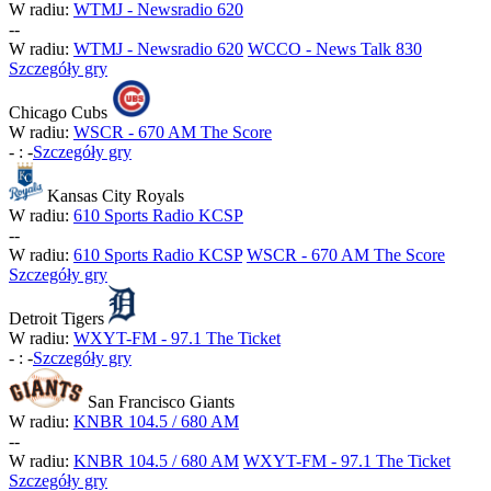
W radiu:
WTMJ - Newsradio 620
-
-
W radiu:
WTMJ - Newsradio 620
WCCO - News Talk 830
Szczegóły gry
Chicago Cubs
W radiu:
WSCR - 670 AM The Score
-
:
-
Szczegóły gry
Kansas City Royals
W radiu:
610 Sports Radio KCSP
-
-
W radiu:
610 Sports Radio KCSP
WSCR - 670 AM The Score
Szczegóły gry
Detroit Tigers
W radiu:
WXYT-FM - 97.1 The Ticket
-
:
-
Szczegóły gry
San Francisco Giants
W radiu:
KNBR 104.5 / 680 AM
-
-
W radiu:
KNBR 104.5 / 680 AM
WXYT-FM - 97.1 The Ticket
Szczegóły gry