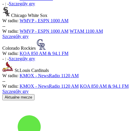
-
:
-
Szczegóły gry
Chicago White Sox
W radiu:
WMVP - ESPN 1000 AM
-
-
W radiu:
WMVP - ESPN 1000 AM
WTAM 1100 AM
Szczegóły gry
Colorado Rockies
W radiu:
KOA 850 AM & 94.1 FM
-
:
-
Szczegóły gry
St.Louis Cardinals
W radiu:
KMOX - NewsRadio 1120 AM
-
-
W radiu:
KMOX - NewsRadio 1120 AM
KOA 850 AM & 94.1 FM
Szczegóły gry
Aktualne mecze