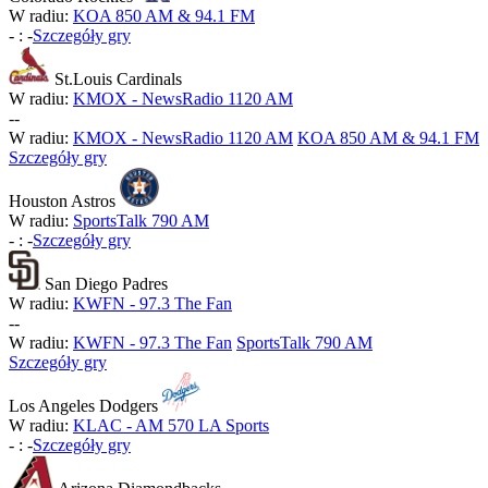
W radiu:
KOA 850 AM & 94.1 FM
-
:
-
Szczegóły gry
St.Louis Cardinals
W radiu:
KMOX - NewsRadio 1120 AM
-
-
W radiu:
KMOX - NewsRadio 1120 AM
KOA 850 AM & 94.1 FM
Szczegóły gry
Houston Astros
W radiu:
SportsTalk 790 AM
-
:
-
Szczegóły gry
San Diego Padres
W radiu:
KWFN - 97.3 The Fan
-
-
W radiu:
KWFN - 97.3 The Fan
SportsTalk 790 AM
Szczegóły gry
Los Angeles Dodgers
W radiu:
KLAC - AM 570 LA Sports
-
:
-
Szczegóły gry