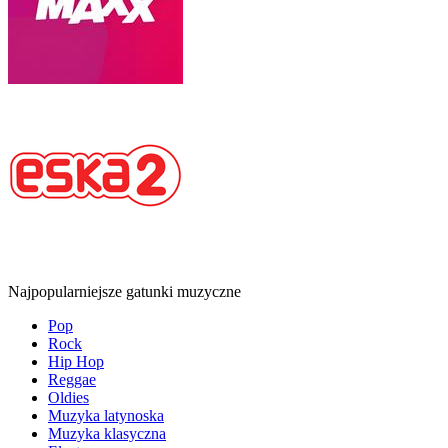
Najpopularniejsze gatunki muzyczne
Pop
Rock
Hip Hop
Reggae
Oldies
Muzyka latynoska
Muzyka klasyczna