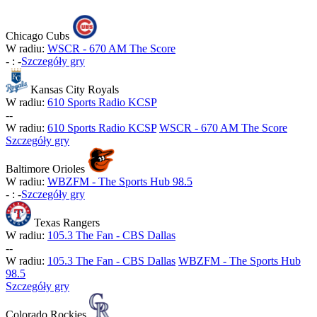
Chicago Cubs
W radiu:
WSCR - 670 AM The Score
-
:
-
Szczegóły gry
Kansas City Royals
W radiu:
610 Sports Radio KCSP
-
-
W radiu:
610 Sports Radio KCSP
WSCR - 670 AM The Score
Szczegóły gry
Baltimore Orioles
W radiu:
WBZFM - The Sports Hub 98.5
-
:
-
Szczegóły gry
Texas Rangers
W radiu:
105.3 The Fan - CBS Dallas
-
-
W radiu:
105.3 The Fan - CBS Dallas
WBZFM - The Sports Hub
98.5
Szczegóły gry
Colorado Rockies