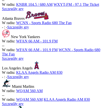
-
-
W radiu:
KNBR 104.5 / 680 AM
WXYT-FM - 97.1 The Ticket
Szczegóły gry
Atlanta Braves
W radiu:
WCNN - Sports Radio 680 The Fan
-
:
-
Szczegóły gry
New York Yankees
W radiu:
WFAN 66 AM - 101.9 FM
-
-
W radiu:
WFAN 66 AM - 101.9 FM
WCNN - Sports Radio 680
The Fan
Szczegóły gry
Los Angeles Angels
W radiu:
KLAA Angels Radio AM 830
-
:
-
Szczegóły gry
Miami Marlins
W radiu:
WQAM 560 AM
-
-
W radiu:
WQAM 560 AM
KLAA Angels Radio AM 830
Szczegóły gry