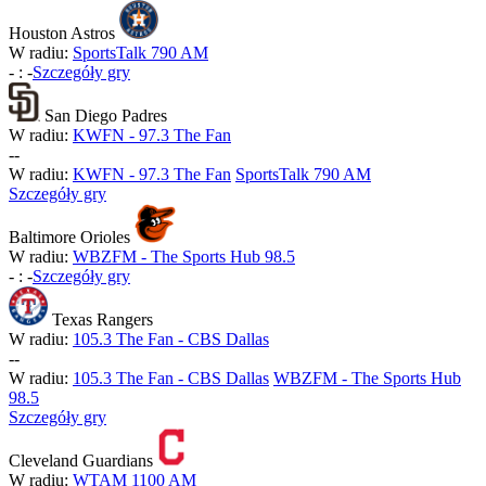
Houston Astros
W radiu:
SportsTalk 790 AM
-
:
-
Szczegóły gry
San Diego Padres
W radiu:
KWFN - 97.3 The Fan
-
-
W radiu:
KWFN - 97.3 The Fan
SportsTalk 790 AM
Szczegóły gry
Baltimore Orioles
W radiu:
WBZFM - The Sports Hub 98.5
-
:
-
Szczegóły gry
Texas Rangers
W radiu:
105.3 The Fan - CBS Dallas
-
-
W radiu:
105.3 The Fan - CBS Dallas
WBZFM - The Sports Hub
98.5
Szczegóły gry
Cleveland Guardians
W radiu:
WTAM 1100 AM