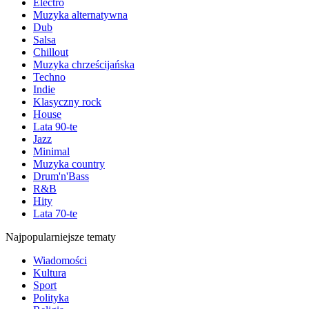
Electro
Muzyka alternatywna
Dub
Salsa
Chillout
Muzyka chrześcijańska
Techno
Indie
Klasyczny rock
House
Lata 90-te
Jazz
Minimal
Muzyka country
Drum'n'Bass
R&B
Hity
Lata 70-te
Najpopularniejsze tematy
Wiadomości
Kultura
Sport
Polityka