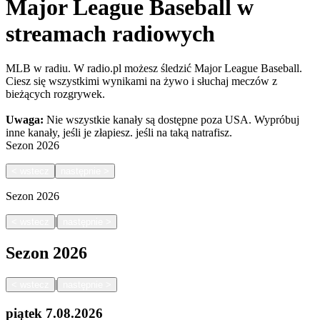
Major League Baseball w
streamach radiowych
MLB w radiu. W radio.pl możesz śledzić Major League Baseball.
Ciesz się wszystkimi wynikami na żywo i słuchaj meczów z
bieżących rozgrywek.
Uwaga:
Nie wszystkie kanały są dostępne poza USA. Wypróbuj
inne kanały, jeśli je złapiesz.
jeśli na taką natrafisz.
Sezon
2026
<
wstecz
następnie
>
Sezon
2026
|
<
wstecz
następnie
>
Sezon
2026
|
<
wstecz
następnie
>
piątek
7.08.2026