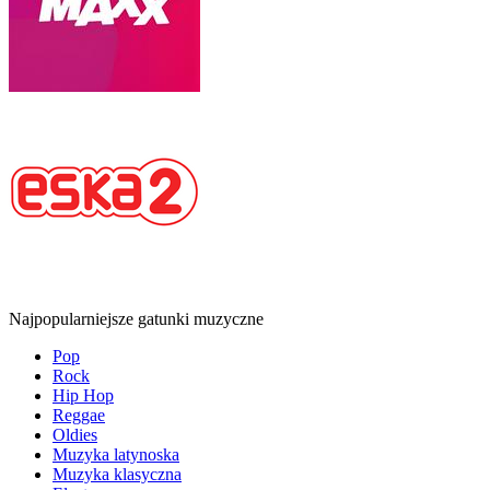
Najpopularniejsze gatunki muzyczne
Pop
Rock
Hip Hop
Reggae
Oldies
Muzyka latynoska
Muzyka klasyczna