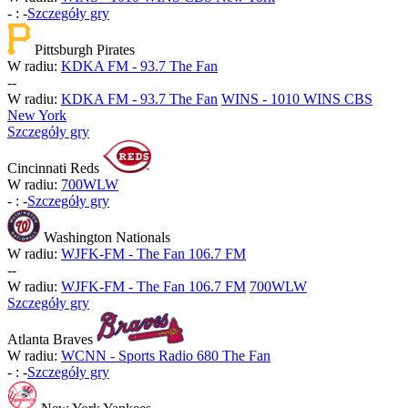
-
:
-
Szczegóły gry
Pittsburgh Pirates
W radiu:
KDKA FM - 93.7 The Fan
-
-
W radiu:
KDKA FM - 93.7 The Fan
WINS - 1010 WINS CBS
New York
Szczegóły gry
Cincinnati Reds
W radiu:
700WLW
-
:
-
Szczegóły gry
Washington Nationals
W radiu:
WJFK-FM - The Fan 106.7 FM
-
-
W radiu:
WJFK-FM - The Fan 106.7 FM
700WLW
Szczegóły gry
Atlanta Braves
W radiu:
WCNN - Sports Radio 680 The Fan
-
:
-
Szczegóły gry