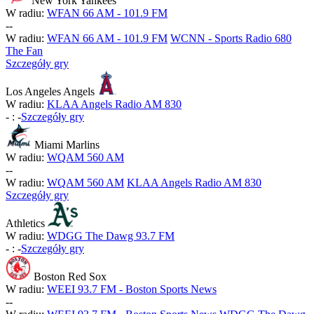
New York Yankees
W radiu:
WFAN 66 AM - 101.9 FM
-
-
W radiu:
WFAN 66 AM - 101.9 FM
WCNN - Sports Radio 680
The Fan
Szczegóły gry
Los Angeles Angels
W radiu:
KLAA Angels Radio AM 830
-
:
-
Szczegóły gry
Miami Marlins
W radiu:
WQAM 560 AM
-
-
W radiu:
WQAM 560 AM
KLAA Angels Radio AM 830
Szczegóły gry
Athletics
W radiu:
WDGG The Dawg 93.7 FM
-
:
-
Szczegóły gry
Boston Red Sox
W radiu:
WEEI 93.7 FM - Boston Sports News
-
-