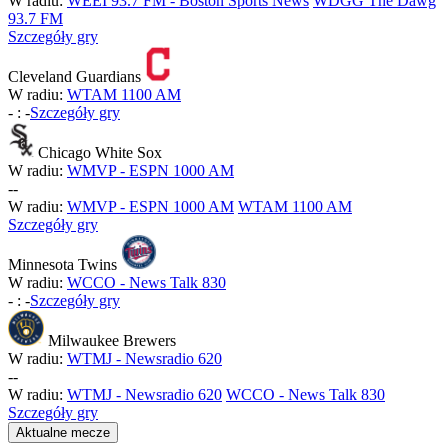
W radiu:
WEEI 93.7 FM - Boston Sports News
WDGG The Dawg
93.7 FM
Szczegóły gry
Cleveland Guardians
W radiu:
WTAM 1100 AM
-
:
-
Szczegóły gry
Chicago White Sox
W radiu:
WMVP - ESPN 1000 AM
-
-
W radiu:
WMVP - ESPN 1000 AM
WTAM 1100 AM
Szczegóły gry
Minnesota Twins
W radiu:
WCCO - News Talk 830
-
:
-
Szczegóły gry
Milwaukee Brewers
W radiu:
WTMJ - Newsradio 620
-
-
W radiu:
WTMJ - Newsradio 620
WCCO - News Talk 830
Szczegóły gry
Aktualne mecze