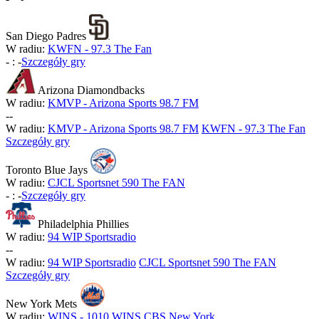
San Diego Padres
W radiu:
KWFN - 97.3 The Fan
-
:
-
Szczegóły gry
Arizona Diamondbacks
W radiu:
KMVP - Arizona Sports 98.7 FM
-
-
W radiu:
KMVP - Arizona Sports 98.7 FM
KWFN - 97.3 The Fan
Szczegóły gry
Toronto Blue Jays
W radiu:
CJCL Sportsnet 590 The FAN
-
:
-
Szczegóły gry
Philadelphia Phillies
W radiu:
94 WIP Sportsradio
-
-
W radiu:
94 WIP Sportsradio
CJCL Sportsnet 590 The FAN
Szczegóły gry
New York Mets
W radiu:
WINS - 1010 WINS CBS New York