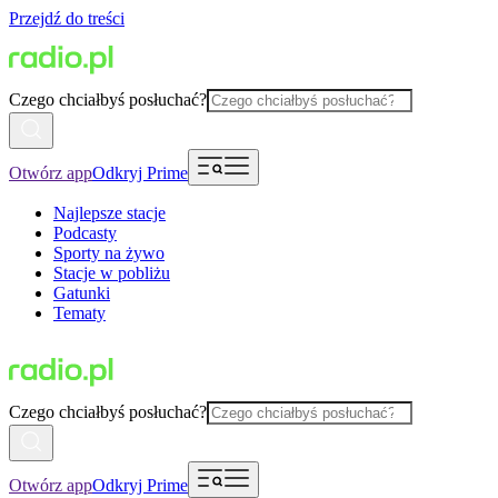
Przejdź do treści
Czego chciałbyś posłuchać?
Otwórz app
Odkryj Prime
Najlepsze stacje
Podcasty
Sporty na żywo
Stacje w pobliżu
Gatunki
Tematy
Czego chciałbyś posłuchać?
Otwórz app
Odkryj Prime