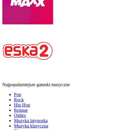
Najpopularniejsze gatunki muzyczne
Pop
Rock
Hip Hop
Reggae
Oldies
Muzyka latynoska
Muzyka klasyczna