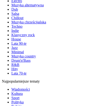
Electro
Muzyka alternatywna
Dub
Salsa
Chillout
Muzyka chrześcijańska
Techno
Indie
Klasyczny rock
House
Lata 90-te
Jazz
Minimal
Muzyka country
Drum'n'Bass
R&B
Hity
Lata 70-te
Najpopularniejsze tematy
Wiadomości
Kultura
Sport
Polityka