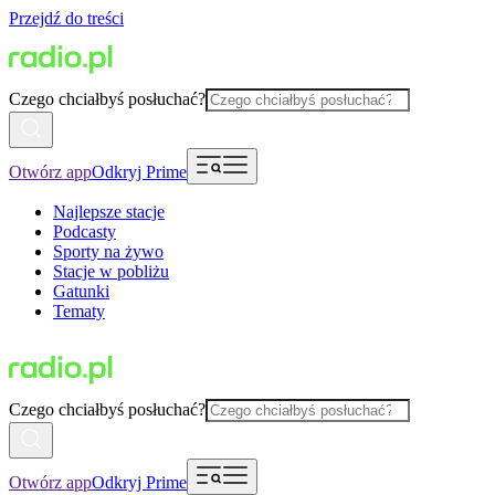
Przejdź do treści
Czego chciałbyś posłuchać?
Otwórz app
Odkryj Prime
Najlepsze stacje
Podcasty
Sporty na żywo
Stacje w pobliżu
Gatunki
Tematy
Czego chciałbyś posłuchać?
Otwórz app
Odkryj Prime