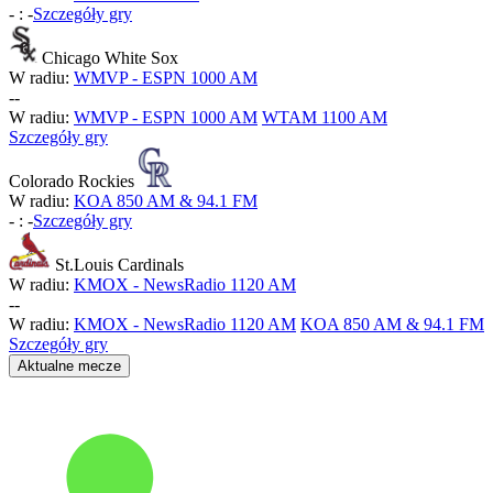
-
:
-
Szczegóły gry
Chicago White Sox
W radiu:
WMVP - ESPN 1000 AM
-
-
W radiu:
WMVP - ESPN 1000 AM
WTAM 1100 AM
Szczegóły gry
Colorado Rockies
W radiu:
KOA 850 AM & 94.1 FM
-
:
-
Szczegóły gry
St.Louis Cardinals
W radiu:
KMOX - NewsRadio 1120 AM
-
-
W radiu:
KMOX - NewsRadio 1120 AM
KOA 850 AM & 94.1 FM
Szczegóły gry
Aktualne mecze