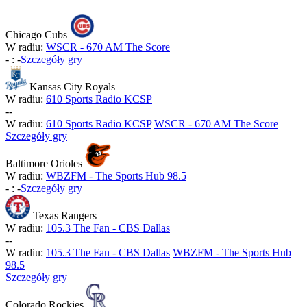
Chicago Cubs
W radiu:
WSCR - 670 AM The Score
-
:
-
Szczegóły gry
Kansas City Royals
W radiu:
610 Sports Radio KCSP
-
-
W radiu:
610 Sports Radio KCSP
WSCR - 670 AM The Score
Szczegóły gry
Baltimore Orioles
W radiu:
WBZFM - The Sports Hub 98.5
-
:
-
Szczegóły gry
Texas Rangers
W radiu:
105.3 The Fan - CBS Dallas
-
-
W radiu:
105.3 The Fan - CBS Dallas
WBZFM - The Sports Hub
98.5
Szczegóły gry
Colorado Rockies