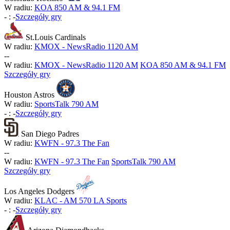
W radiu:
KOA 850 AM & 94.1 FM
-
:
-
Szczegóły gry
St.Louis Cardinals
W radiu:
KMOX - NewsRadio 1120 AM
-
-
W radiu:
KMOX - NewsRadio 1120 AM
KOA 850 AM & 94.1 FM
Szczegóły gry
Houston Astros
W radiu:
SportsTalk 790 AM
-
:
-
Szczegóły gry
San Diego Padres
W radiu:
KWFN - 97.3 The Fan
-
-
W radiu:
KWFN - 97.3 The Fan
SportsTalk 790 AM
Szczegóły gry
Los Angeles Dodgers
W radiu:
KLAC - AM 570 LA Sports
-
:
-
Szczegóły gry