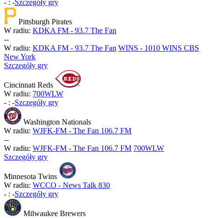
-
:
-
Szczegóły gry
Pittsburgh Pirates
W radiu:
KDKA FM - 93.7 The Fan
-
-
W radiu:
KDKA FM - 93.7 The Fan
WINS - 1010 WINS CBS
New York
Szczegóły gry
Cincinnati Reds
W radiu:
700WLW
-
:
-
Szczegóły gry
Washington Nationals
W radiu:
WJFK-FM - The Fan 106.7 FM
-
-
W radiu:
WJFK-FM - The Fan 106.7 FM
700WLW
Szczegóły gry
Minnesota Twins
W radiu:
WCCO - News Talk 830
-
:
-
Szczegóły gry
Milwaukee Brewers