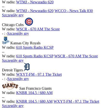
W radiu:
WTMJ - Newsradio 620
-
-
W radiu:
WTMJ - Newsradio 620
WCCO - News Talk 830
Szczegóły gry
Chicago Cubs
W radiu:
WSCR - 670 AM The Score
-
:
-
Szczegóły gry
Kansas City Royals
W radiu:
610 Sports Radio KCSP
-
-
W radiu:
610 Sports Radio KCSP
WSCR - 670 AM The Score
Szczegóły gry
Detroit Tigers
W radiu:
WXYT-FM - 97.1 The Ticket
-
:
-
Szczegóły gry
San Francisco Giants
W radiu:
KNBR 104.5 / 680 AM
-
-
W radiu:
KNBR 104.5 / 680 AM
WXYT-FM - 97.1 The Ticket
Szczegóły gry