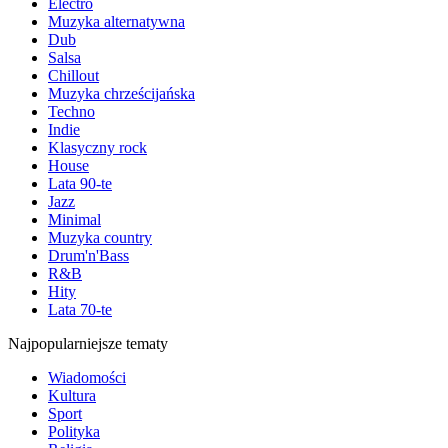
Electro
Muzyka alternatywna
Dub
Salsa
Chillout
Muzyka chrześcijańska
Techno
Indie
Klasyczny rock
House
Lata 90-te
Jazz
Minimal
Muzyka country
Drum'n'Bass
R&B
Hity
Lata 70-te
Najpopularniejsze tematy
Wiadomości
Kultura
Sport
Polityka