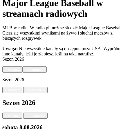
Major League Baseball w
streamach radiowych
MLB w radiu. W radio.pl możesz śledzić Major League Baseball.
Ciesz się wszystkimi wynikami na żywo i słuchaj meczów z
bieżących rozgrywek.
Uwaga:
Nie wszystkie kanały są dostępne poza USA. Wypróbuj
inne kanały, jeśli je złapiesz.
jeśli na taką natrafisz.
Sezon
2026
<
wstecz
następnie
>
Sezon
2026
|
<
wstecz
następnie
>
Sezon
2026
|
<
wstecz
następnie
>
sobota
8.08.2026