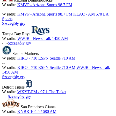
Arizona Diamondbacks
W radiu:
KMVP - Arizona Sports 98.7 FM
-
-
W radiu:
KMVP - Arizona Sports 98.7 FM
KLAC - AM 570 LA
Sports
Szczegóły gry
Tampa Bay Rays
W radiu:
WWJB - News-Talk 1450 AM
-
:
-
Szczegóły gry
Seattle Mariners
W radiu:
KIRO - 710 ESPN Seattle 710 AM
-
-
W radiu:
KIRO - 710 ESPN Seattle 710 AM
WWJB - News-Talk
1450 AM
Szczegóły gry
Detroit Tigers
W radiu:
WXYT-FM - 97.1 The Ticket
-
:
-
Szczegóły gry
San Francisco Giants
W radiu:
KNBR 104.5 / 680 AM