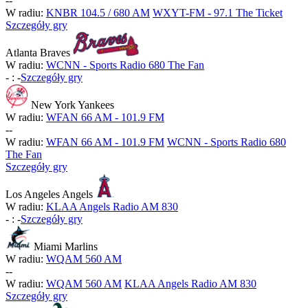
-
-
W radiu:
KNBR 104.5 / 680 AM
WXYT-FM - 97.1 The Ticket
Szczegóły gry
Atlanta Braves
W radiu:
WCNN - Sports Radio 680 The Fan
-
:
-
Szczegóły gry
New York Yankees
W radiu:
WFAN 66 AM - 101.9 FM
-
-
W radiu:
WFAN 66 AM - 101.9 FM
WCNN - Sports Radio 680
The Fan
Szczegóły gry
Los Angeles Angels
W radiu:
KLAA Angels Radio AM 830
-
:
-
Szczegóły gry
Miami Marlins
W radiu:
WQAM 560 AM
-
-
W radiu:
WQAM 560 AM
KLAA Angels Radio AM 830
Szczegóły gry