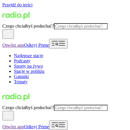
Przejdź do treści
Czego chciałbyś posłuchać?
Otwórz app
Odkryj Prime
Najlepsze stacje
Podcasty
Sporty na żywo
Stacje w pobliżu
Gatunki
Tematy
Czego chciałbyś posłuchać?
Otwórz app
Odkryj Prime