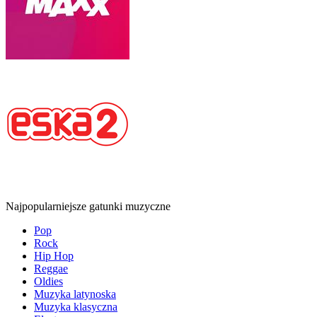
Najpopularniejsze gatunki muzyczne
Pop
Rock
Hip Hop
Reggae
Oldies
Muzyka latynoska
Muzyka klasyczna