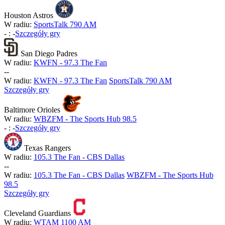
Houston Astros
W radiu:
SportsTalk 790 AM
-
:
-
Szczegóły gry
San Diego Padres
W radiu:
KWFN - 97.3 The Fan
-
-
W radiu:
KWFN - 97.3 The Fan
SportsTalk 790 AM
Szczegóły gry
Baltimore Orioles
W radiu:
WBZFM - The Sports Hub 98.5
-
:
-
Szczegóły gry
Texas Rangers
W radiu:
105.3 The Fan - CBS Dallas
-
-
W radiu:
105.3 The Fan - CBS Dallas
WBZFM - The Sports Hub
98.5
Szczegóły gry
Cleveland Guardians
W radiu:
WTAM 1100 AM