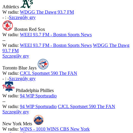
Athletics
W radiu:
WDGG The Dawg 93.7 FM
-
:
-
Szczegóły gry
Boston Red Sox
W radiu:
WEEI 93.7 FM - Boston Sports News
-
-
W radiu:
WEEI 93.7 FM - Boston Sports News
WDGG The Dawg
93.7 FM
Szczegóły gry
Toronto Blue Jays
W radiu:
CJCL Sportsnet 590 The FAN
-
:
-
Szczegóły gry
Philadelphia Phillies
W radiu:
94 WIP Sportsradio
-
-
W radiu:
94 WIP Sportsradio
CJCL Sportsnet 590 The FAN
Szczegóły gry
New York Mets
W radiu:
WINS - 1010 WINS CBS New York