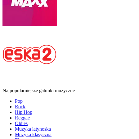
Najpopularniejsze gatunki muzyczne
Pop
Rock
Hip Hop
Reggae
Oldies
Muzyka latynoska
Muzyka klasyczna