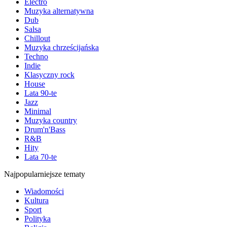
Electro
Muzyka alternatywna
Dub
Salsa
Chillout
Muzyka chrześcijańska
Techno
Indie
Klasyczny rock
House
Lata 90-te
Jazz
Minimal
Muzyka country
Drum'n'Bass
R&B
Hity
Lata 70-te
Najpopularniejsze tematy
Wiadomości
Kultura
Sport
Polityka