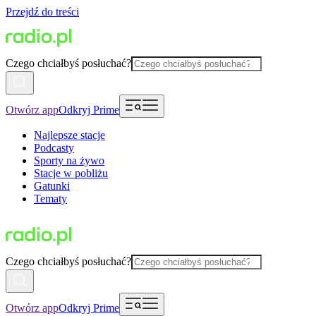
Przejdź do treści
Czego chciałbyś posłuchać?
Otwórz app
Odkryj Prime
Najlepsze stacje
Podcasty
Sporty na żywo
Stacje w pobliżu
Gatunki
Tematy
Czego chciałbyś posłuchać?
Otwórz app
Odkryj Prime