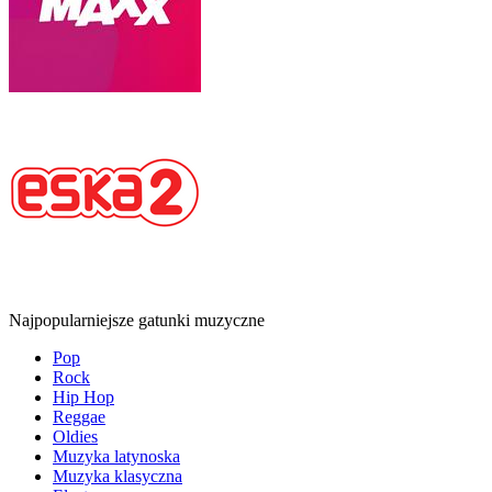
Najpopularniejsze gatunki muzyczne
Pop
Rock
Hip Hop
Reggae
Oldies
Muzyka latynoska
Muzyka klasyczna