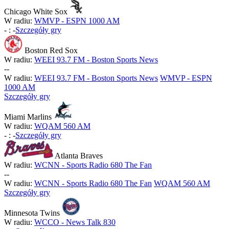
Chicago White Sox
W radiu:
WMVP - ESPN 1000 AM
-
:
-
Szczegóły gry
Boston Red Sox
W radiu:
WEEI 93.7 FM - Boston Sports News
-
-
W radiu:
WEEI 93.7 FM - Boston Sports News
WMVP - ESPN
1000 AM
Szczegóły gry
Miami Marlins
W radiu:
WQAM 560 AM
-
:
-
Szczegóły gry
Atlanta Braves
W radiu:
WCNN - Sports Radio 680 The Fan
-
-
W radiu:
WCNN - Sports Radio 680 The Fan
WQAM 560 AM
Szczegóły gry
Minnesota Twins
W radiu:
WCCO - News Talk 830