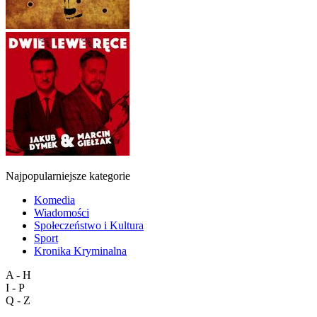
Najpopularniejsze kategorie
Komedia
Wiadomości
Społeczeństwo i Kultura
Sport
Kronika Kryminalna
A - H
I - P
Q - Z