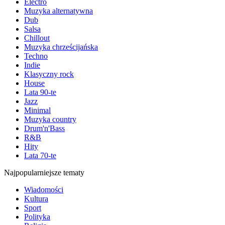
Electro
Muzyka alternatywna
Dub
Salsa
Chillout
Muzyka chrześcijańska
Techno
Indie
Klasyczny rock
House
Lata 90-te
Jazz
Minimal
Muzyka country
Drum'n'Bass
R&B
Hity
Lata 70-te
Najpopularniejsze tematy
Wiadomości
Kultura
Sport
Polityka