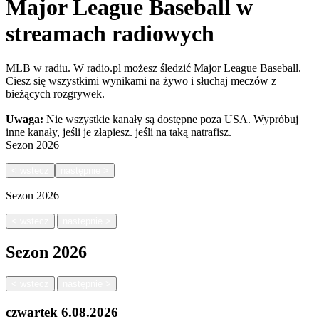
Major League Baseball w
streamach radiowych
MLB w radiu. W radio.pl możesz śledzić Major League Baseball.
Ciesz się wszystkimi wynikami na żywo i słuchaj meczów z
bieżących rozgrywek.
Uwaga:
Nie wszystkie kanały są dostępne poza USA. Wypróbuj
inne kanały, jeśli je złapiesz.
jeśli na taką natrafisz.
Sezon
2026
<
wstecz
następnie
>
Sezon
2026
|
<
wstecz
następnie
>
Sezon
2026
|
<
wstecz
następnie
>
czwartek
6.08.2026