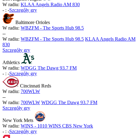
W radiu:
KLAA Angels Radio AM 830
-
:
-
Szczegóły gry
Baltimore Orioles
W radiu:
WBZFM - The Sports Hub 98.5
-
-
W radiu:
WBZFM - The Sports Hub 98.5
KLAA Angels Radio AM
830
Szczegóły gry
Athletics
W radiu:
WDGG The Dawg 93.7 FM
-
:
-
Szczegóły gry
Cincinnati Reds
W radiu:
700WLW
-
-
W radiu:
700WLW
WDGG The Dawg 93.7 FM
Szczegóły gry
New York Mets
W radiu:
WINS - 1010 WINS CBS New York
-
:
-
Szczegóły gry