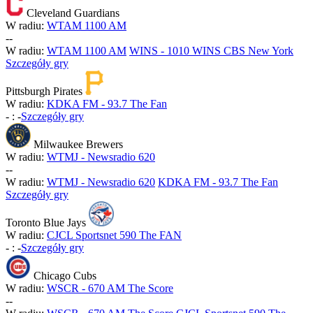
Cleveland Guardians
W radiu:
WTAM 1100 AM
-
-
W radiu:
WTAM 1100 AM
WINS - 1010 WINS CBS New York
Szczegóły gry
Pittsburgh Pirates
W radiu:
KDKA FM - 93.7 The Fan
-
:
-
Szczegóły gry
Milwaukee Brewers
W radiu:
WTMJ - Newsradio 620
-
-
W radiu:
WTMJ - Newsradio 620
KDKA FM - 93.7 The Fan
Szczegóły gry
Toronto Blue Jays
W radiu:
CJCL Sportsnet 590 The FAN
-
:
-
Szczegóły gry
Chicago Cubs
W radiu:
WSCR - 670 AM The Score
-
-