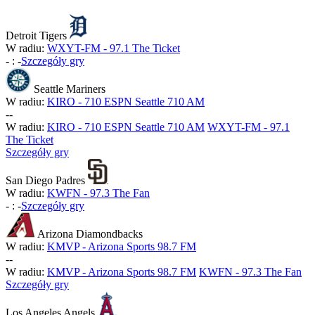
Detroit Tigers
W radiu:
WXYT-FM - 97.1 The Ticket
-
:
-
Szczegóły gry
Seattle Mariners
W radiu:
KIRO - 710 ESPN Seattle 710 AM
-
-
W radiu:
KIRO - 710 ESPN Seattle 710 AM
WXYT-FM - 97.1
The Ticket
Szczegóły gry
San Diego Padres
W radiu:
KWFN - 97.3 The Fan
-
:
-
Szczegóły gry
Arizona Diamondbacks
W radiu:
KMVP - Arizona Sports 98.7 FM
-
-
W radiu:
KMVP - Arizona Sports 98.7 FM
KWFN - 97.3 The Fan
Szczegóły gry
Los Angeles Angels