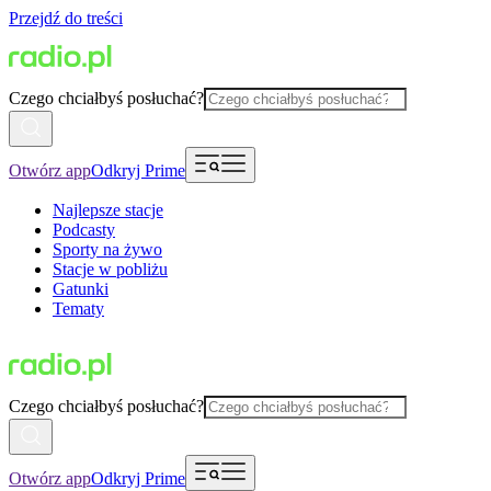
Przejdź do treści
Czego chciałbyś posłuchać?
Otwórz app
Odkryj Prime
Najlepsze stacje
Podcasty
Sporty na żywo
Stacje w pobliżu
Gatunki
Tematy
Czego chciałbyś posłuchać?
Otwórz app
Odkryj Prime