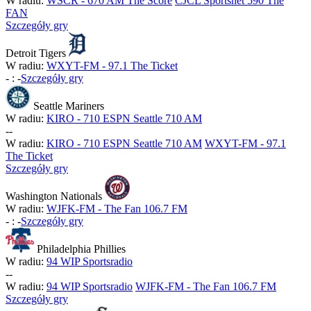
W radiu:
WSCR - 670 AM The Score
CJCL Sportsnet 590 The
FAN
Szczegóły gry
Detroit Tigers
W radiu:
WXYT-FM - 97.1 The Ticket
-
:
-
Szczegóły gry
Seattle Mariners
W radiu:
KIRO - 710 ESPN Seattle 710 AM
-
-
W radiu:
KIRO - 710 ESPN Seattle 710 AM
WXYT-FM - 97.1
The Ticket
Szczegóły gry
Washington Nationals
W radiu:
WJFK-FM - The Fan 106.7 FM
-
:
-
Szczegóły gry
Philadelphia Phillies
W radiu:
94 WIP Sportsradio
-
-
W radiu:
94 WIP Sportsradio
WJFK-FM - The Fan 106.7 FM
Szczegóły gry