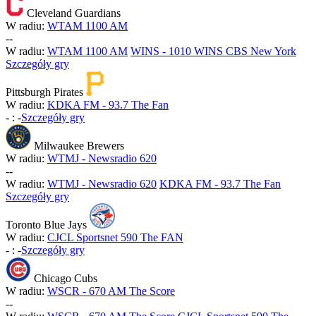
Cleveland Guardians
W radiu:
WTAM 1100 AM
-
-
W radiu:
WTAM 1100 AM
WINS - 1010 WINS CBS New York
Szczegóły gry
Pittsburgh Pirates
W radiu:
KDKA FM - 93.7 The Fan
-
:
-
Szczegóły gry
Milwaukee Brewers
W radiu:
WTMJ - Newsradio 620
-
-
W radiu:
WTMJ - Newsradio 620
KDKA FM - 93.7 The Fan
Szczegóły gry
Toronto Blue Jays
W radiu:
CJCL Sportsnet 590 The FAN
-
:
-
Szczegóły gry
Chicago Cubs
W radiu:
WSCR - 670 AM The Score
-
-