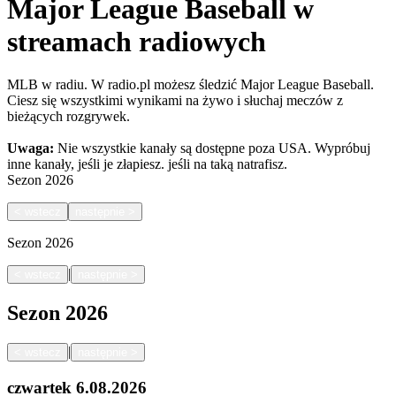
Major League Baseball w
streamach radiowych
MLB w radiu. W radio.pl możesz śledzić Major League Baseball.
Ciesz się wszystkimi wynikami na żywo i słuchaj meczów z
bieżących rozgrywek.
Uwaga:
Nie wszystkie kanały są dostępne poza USA. Wypróbuj
inne kanały, jeśli je złapiesz.
jeśli na taką natrafisz.
Sezon
2026
<
wstecz
następnie
>
Sezon
2026
|
<
wstecz
następnie
>
Sezon
2026
|
<
wstecz
następnie
>
czwartek
6.08.2026