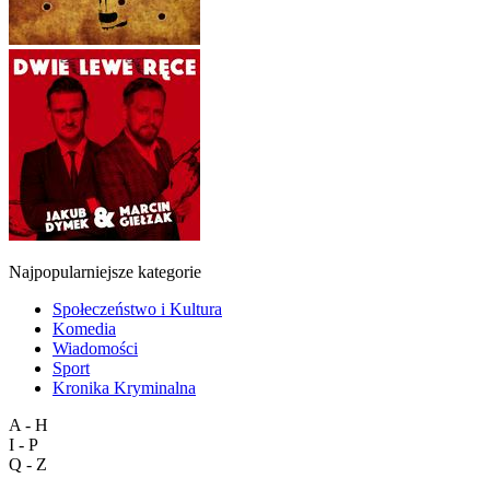
Najpopularniejsze kategorie
Społeczeństwo i Kultura
Komedia
Wiadomości
Sport
Kronika Kryminalna
A - H
I - P
Q - Z