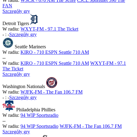
W radiu:
WSCR - 670 AM The Score
CJCL Sportsnet 590 The
FAN
Szczegóły gry
Detroit Tigers
W radiu:
WXYT-FM - 97.1 The Ticket
-
:
-
Szczegóły gry
Seattle Mariners
W radiu:
KIRO - 710 ESPN Seattle 710 AM
-
-
W radiu:
KIRO - 710 ESPN Seattle 710 AM
WXYT-FM - 97.1
The Ticket
Szczegóły gry
Washington Nationals
W radiu:
WJFK-FM - The Fan 106.7 FM
-
:
-
Szczegóły gry
Philadelphia Phillies
W radiu:
94 WIP Sportsradio
-
-
W radiu:
94 WIP Sportsradio
WJFK-FM - The Fan 106.7 FM
Szczegóły gry