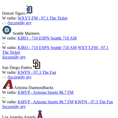
Detroit Tigers
W radiu:
WXYT-FM - 97.1 The Ticket
-
:
-
Szczegóły gry
Seattle Mariners
W radiu:
KIRO - 710 ESPN Seattle 710 AM
-
-
W radiu:
KIRO - 710 ESPN Seattle 710 AM
WXYT-FM - 97.1
The Ticket
Szczegóły gry
San Diego Padres
W radiu:
KWFN - 97.3 The Fan
-
:
-
Szczegóły gry
Arizona Diamondbacks
W radiu:
KMVP - Arizona Sports 98.7 FM
-
-
W radiu:
KMVP - Arizona Sports 98.7 FM
KWFN - 97.3 The Fan
Szczegóły gry
Los Angeles Angels