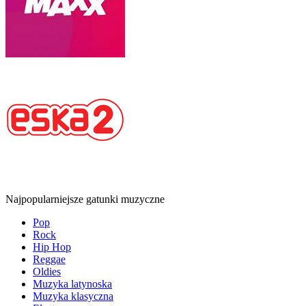
Najpopularniejsze gatunki muzyczne
Pop
Rock
Hip Hop
Reggae
Oldies
Muzyka latynoska
Muzyka klasyczna