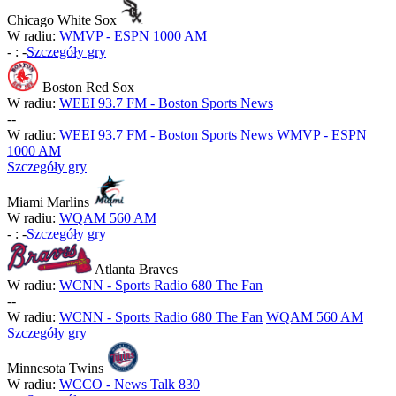
Chicago White Sox
W radiu:
WMVP - ESPN 1000 AM
-
:
-
Szczegóły gry
Boston Red Sox
W radiu:
WEEI 93.7 FM - Boston Sports News
-
-
W radiu:
WEEI 93.7 FM - Boston Sports News
WMVP - ESPN
1000 AM
Szczegóły gry
Miami Marlins
W radiu:
WQAM 560 AM
-
:
-
Szczegóły gry
Atlanta Braves
W radiu:
WCNN - Sports Radio 680 The Fan
-
-
W radiu:
WCNN - Sports Radio 680 The Fan
WQAM 560 AM
Szczegóły gry
Minnesota Twins
W radiu:
WCCO - News Talk 830