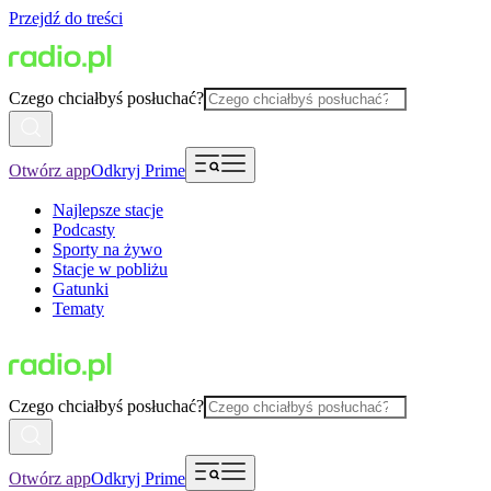
Przejdź do treści
Czego chciałbyś posłuchać?
Otwórz app
Odkryj Prime
Najlepsze stacje
Podcasty
Sporty na żywo
Stacje w pobliżu
Gatunki
Tematy
Czego chciałbyś posłuchać?
Otwórz app
Odkryj Prime