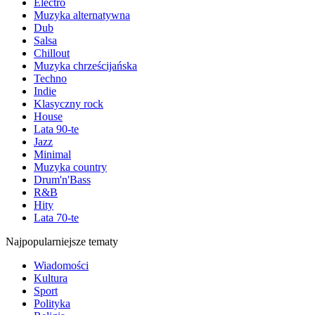
Electro
Muzyka alternatywna
Dub
Salsa
Chillout
Muzyka chrześcijańska
Techno
Indie
Klasyczny rock
House
Lata 90-te
Jazz
Minimal
Muzyka country
Drum'n'Bass
R&B
Hity
Lata 70-te
Najpopularniejsze tematy
Wiadomości
Kultura
Sport
Polityka