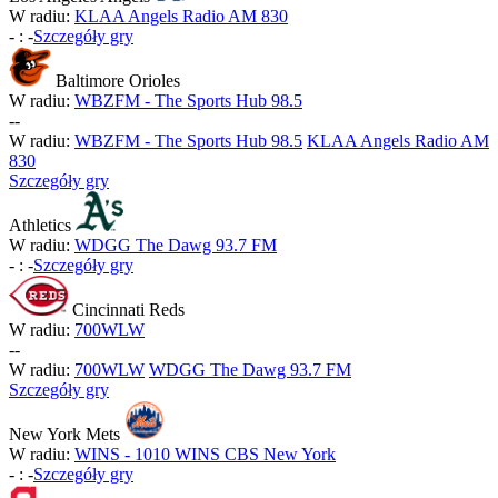
W radiu:
KLAA Angels Radio AM 830
-
:
-
Szczegóły gry
Baltimore Orioles
W radiu:
WBZFM - The Sports Hub 98.5
-
-
W radiu:
WBZFM - The Sports Hub 98.5
KLAA Angels Radio AM
830
Szczegóły gry
Athletics
W radiu:
WDGG The Dawg 93.7 FM
-
:
-
Szczegóły gry
Cincinnati Reds
W radiu:
700WLW
-
-
W radiu:
700WLW
WDGG The Dawg 93.7 FM
Szczegóły gry
New York Mets
W radiu:
WINS - 1010 WINS CBS New York
-
:
-
Szczegóły gry