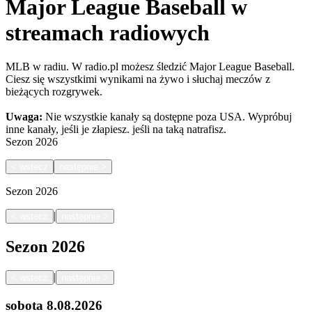
Major League Baseball w
streamach radiowych
MLB w radiu. W radio.pl możesz śledzić Major League Baseball.
Ciesz się wszystkimi wynikami na żywo i słuchaj meczów z
bieżących rozgrywek.
Uwaga:
Nie wszystkie kanały są dostępne poza USA. Wypróbuj
inne kanały, jeśli je złapiesz.
jeśli na taką natrafisz.
Sezon
2026
<
wstecz
następnie
>
Sezon
2026
|
<
wstecz
następnie
>
Sezon
2026
|
<
wstecz
następnie
>
sobota
8.08.2026