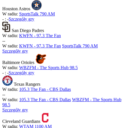
Houston Astros
W radiu:
SportsTalk 790 AM
-
:
-
Szczegóły gry
San Diego Padres
W radiu:
KWFN - 97.3 The Fan
-
-
W radiu:
KWFN - 97.3 The Fan
SportsTalk 790 AM
Szczegóły gry
Baltimore Orioles
W radiu:
WBZFM - The Sports Hub 98.5
-
:
-
Szczegóły gry
Texas Rangers
W radiu:
105.3 The Fan - CBS Dallas
-
-
W radiu:
105.3 The Fan - CBS Dallas
WBZFM - The Sports Hub
98.5
Szczegóły gry
Cleveland Guardians
W radiu:
WTAM 1100 AM