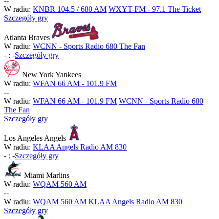
-
-
W radiu:
KNBR 104.5 / 680 AM
WXYT-FM - 97.1 The Ticket
Szczegóły gry
Atlanta Braves
W radiu:
WCNN - Sports Radio 680 The Fan
-
:
-
Szczegóły gry
New York Yankees
W radiu:
WFAN 66 AM - 101.9 FM
-
-
W radiu:
WFAN 66 AM - 101.9 FM
WCNN - Sports Radio 680
The Fan
Szczegóły gry
Los Angeles Angels
W radiu:
KLAA Angels Radio AM 830
-
:
-
Szczegóły gry
Miami Marlins
W radiu:
WQAM 560 AM
-
-
W radiu:
WQAM 560 AM
KLAA Angels Radio AM 830
Szczegóły gry