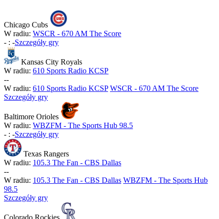
Chicago Cubs
W radiu:
WSCR - 670 AM The Score
-
:
-
Szczegóły gry
Kansas City Royals
W radiu:
610 Sports Radio KCSP
-
-
W radiu:
610 Sports Radio KCSP
WSCR - 670 AM The Score
Szczegóły gry
Baltimore Orioles
W radiu:
WBZFM - The Sports Hub 98.5
-
:
-
Szczegóły gry
Texas Rangers
W radiu:
105.3 The Fan - CBS Dallas
-
-
W radiu:
105.3 The Fan - CBS Dallas
WBZFM - The Sports Hub
98.5
Szczegóły gry
Colorado Rockies