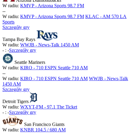
Arizona Diamondbacks
W radiu:
KMVP - Arizona Sports 98.7 FM
-
-
W radiu:
KMVP - Arizona Sports 98.7 FM
KLAC - AM 570 LA
Sports
Szczegóły gry
Tampa Bay Rays
W radiu:
WWJB - News-Talk 1450 AM
-
:
-
Szczegóły gry
Seattle Mariners
W radiu:
KIRO - 710 ESPN Seattle 710 AM
-
-
W radiu:
KIRO - 710 ESPN Seattle 710 AM
WWJB - News-Talk
1450 AM
Szczegóły gry
Detroit Tigers
W radiu:
WXYT-FM - 97.1 The Ticket
-
:
-
Szczegóły gry
San Francisco Giants
W radiu:
KNBR 104.5 / 680 AM