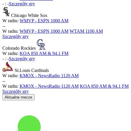
-
:
-
Szczegóły gry
Chicago White Sox
W radiu:
WMVP - ESPN 1000 AM
-
-
W radiu:
WMVP - ESPN 1000 AM
WTAM 1100 AM
Szczegóły gry
Colorado Rockies
W radiu:
KOA 850 AM & 94.1 FM
-
:
-
Szczegóły gry
St.Louis Cardinals
W radiu:
KMOX - NewsRadio 1120 AM
-
-
W radiu:
KMOX - NewsRadio 1120 AM
KOA 850 AM & 94.1 FM
Szczegóły gry
Aktualne mecze