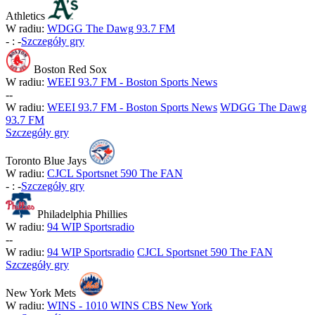
Athletics
W radiu:
WDGG The Dawg 93.7 FM
-
:
-
Szczegóły gry
Boston Red Sox
W radiu:
WEEI 93.7 FM - Boston Sports News
-
-
W radiu:
WEEI 93.7 FM - Boston Sports News
WDGG The Dawg
93.7 FM
Szczegóły gry
Toronto Blue Jays
W radiu:
CJCL Sportsnet 590 The FAN
-
:
-
Szczegóły gry
Philadelphia Phillies
W radiu:
94 WIP Sportsradio
-
-
W radiu:
94 WIP Sportsradio
CJCL Sportsnet 590 The FAN
Szczegóły gry
New York Mets
W radiu:
WINS - 1010 WINS CBS New York