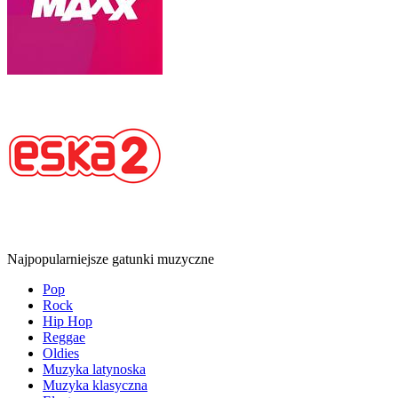
Najpopularniejsze gatunki muzyczne
Pop
Rock
Hip Hop
Reggae
Oldies
Muzyka latynoska
Muzyka klasyczna