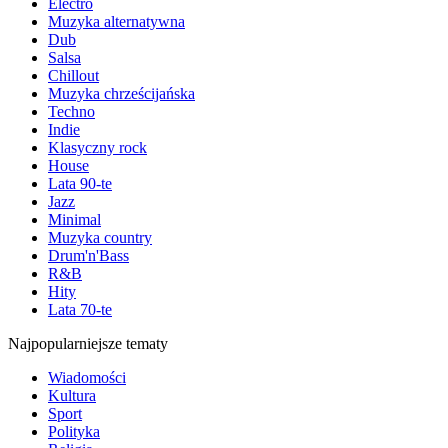
Electro
Muzyka alternatywna
Dub
Salsa
Chillout
Muzyka chrześcijańska
Techno
Indie
Klasyczny rock
House
Lata 90-te
Jazz
Minimal
Muzyka country
Drum'n'Bass
R&B
Hity
Lata 70-te
Najpopularniejsze tematy
Wiadomości
Kultura
Sport
Polityka