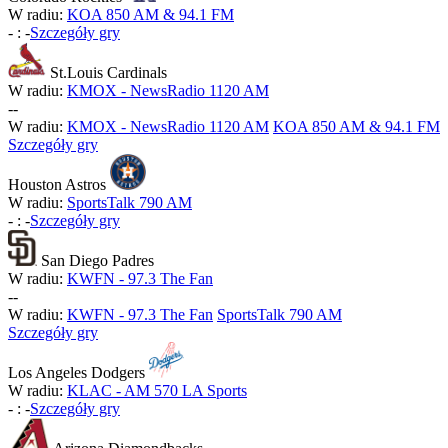
W radiu:
KOA 850 AM & 94.1 FM
-
:
-
Szczegóły gry
St.Louis Cardinals
W radiu:
KMOX - NewsRadio 1120 AM
-
-
W radiu:
KMOX - NewsRadio 1120 AM
KOA 850 AM & 94.1 FM
Szczegóły gry
Houston Astros
W radiu:
SportsTalk 790 AM
-
:
-
Szczegóły gry
San Diego Padres
W radiu:
KWFN - 97.3 The Fan
-
-
W radiu:
KWFN - 97.3 The Fan
SportsTalk 790 AM
Szczegóły gry
Los Angeles Dodgers
W radiu:
KLAC - AM 570 LA Sports
-
:
-
Szczegóły gry