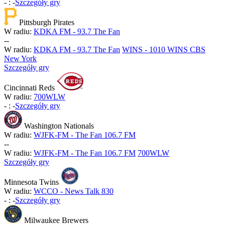
-
:
-
Szczegóły gry
Pittsburgh Pirates
W radiu:
KDKA FM - 93.7 The Fan
-
-
W radiu:
KDKA FM - 93.7 The Fan
WINS - 1010 WINS CBS
New York
Szczegóły gry
Cincinnati Reds
W radiu:
700WLW
-
:
-
Szczegóły gry
Washington Nationals
W radiu:
WJFK-FM - The Fan 106.7 FM
-
-
W radiu:
WJFK-FM - The Fan 106.7 FM
700WLW
Szczegóły gry
Minnesota Twins
W radiu:
WCCO - News Talk 830
-
:
-
Szczegóły gry
Milwaukee Brewers