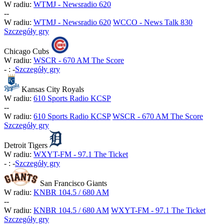
W radiu:
WTMJ - Newsradio 620
-
-
W radiu:
WTMJ - Newsradio 620
WCCO - News Talk 830
Szczegóły gry
Chicago Cubs
W radiu:
WSCR - 670 AM The Score
-
:
-
Szczegóły gry
Kansas City Royals
W radiu:
610 Sports Radio KCSP
-
-
W radiu:
610 Sports Radio KCSP
WSCR - 670 AM The Score
Szczegóły gry
Detroit Tigers
W radiu:
WXYT-FM - 97.1 The Ticket
-
:
-
Szczegóły gry
San Francisco Giants
W radiu:
KNBR 104.5 / 680 AM
-
-
W radiu:
KNBR 104.5 / 680 AM
WXYT-FM - 97.1 The Ticket
Szczegóły gry