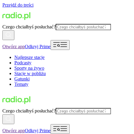
Przejdź do treści
Czego chciałbyś posłuchać?
Otwórz app
Odkryj Prime
Najlepsze stacje
Podcasty
Sporty na żywo
Stacje w pobliżu
Gatunki
Tematy
Czego chciałbyś posłuchać?
Otwórz app
Odkryj Prime