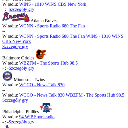
W radiu:
WINS - 1010 WINS CBS New York
-
:
-
Szczegóły gry
Atlanta Braves
W radiu:
WCNN - Sports Radio 680 The Fan
-
-
W radiu:
WCNN - Sports Radio 680 The Fan
WINS - 1010 WINS
CBS New York
Szczegóły gry
Baltimore Orioles
W radiu:
WBZFM - The Sports Hub 98.5
-
:
-
Szczegóły gry
Minnesota Twins
W radiu:
WCCO - News Talk 830
-
-
W radiu:
WCCO - News Talk 830
WBZFM - The Sports Hub 98.5
Szczegóły gry
Philadelphia Phillies
W radiu:
94 WIP Sportsradio
-
:
-
Szczegóły gry