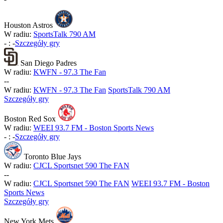
Houston Astros
W radiu:
SportsTalk 790 AM
-
:
-
Szczegóły gry
San Diego Padres
W radiu:
KWFN - 97.3 The Fan
-
-
W radiu:
KWFN - 97.3 The Fan
SportsTalk 790 AM
Szczegóły gry
Boston Red Sox
W radiu:
WEEI 93.7 FM - Boston Sports News
-
:
-
Szczegóły gry
Toronto Blue Jays
W radiu:
CJCL Sportsnet 590 The FAN
-
-
W radiu:
CJCL Sportsnet 590 The FAN
WEEI 93.7 FM - Boston
Sports News
Szczegóły gry
New York Mets