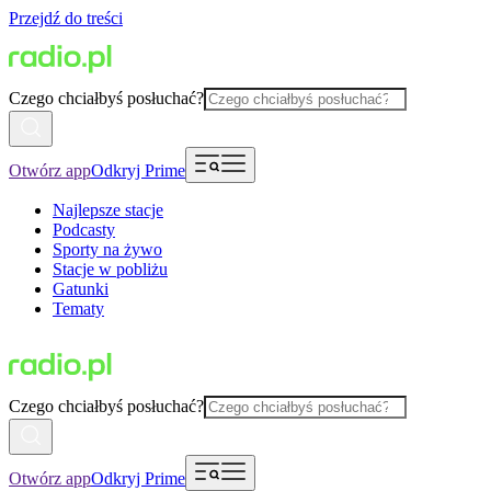
Przejdź do treści
Czego chciałbyś posłuchać?
Otwórz app
Odkryj Prime
Najlepsze stacje
Podcasty
Sporty na żywo
Stacje w pobliżu
Gatunki
Tematy
Czego chciałbyś posłuchać?
Otwórz app
Odkryj Prime