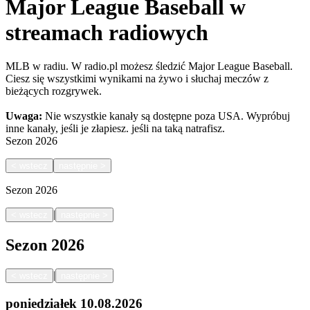
Major League Baseball w
streamach radiowych
MLB w radiu. W radio.pl możesz śledzić Major League Baseball.
Ciesz się wszystkimi wynikami na żywo i słuchaj meczów z
bieżących rozgrywek.
Uwaga:
Nie wszystkie kanały są dostępne poza USA. Wypróbuj
inne kanały, jeśli je złapiesz.
jeśli na taką natrafisz.
Sezon
2026
<
wstecz
następnie
>
Sezon
2026
|
<
wstecz
następnie
>
Sezon
2026
|
<
wstecz
następnie
>
poniedziałek
10.08.2026