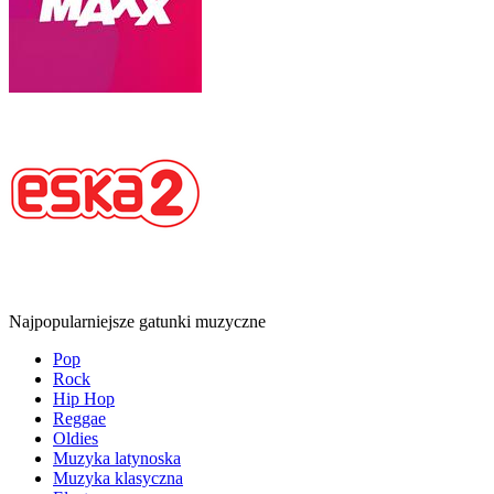
Najpopularniejsze gatunki muzyczne
Pop
Rock
Hip Hop
Reggae
Oldies
Muzyka latynoska
Muzyka klasyczna