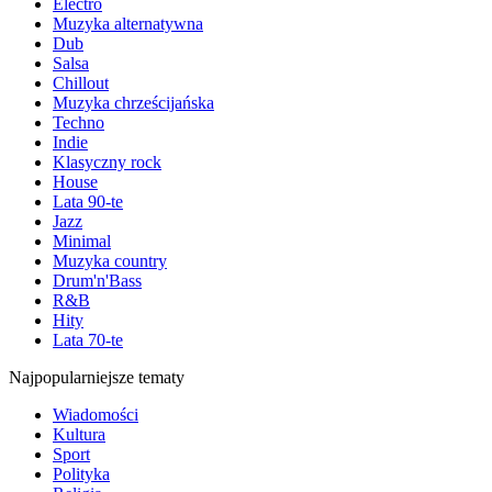
Electro
Muzyka alternatywna
Dub
Salsa
Chillout
Muzyka chrześcijańska
Techno
Indie
Klasyczny rock
House
Lata 90-te
Jazz
Minimal
Muzyka country
Drum'n'Bass
R&B
Hity
Lata 70-te
Najpopularniejsze tematy
Wiadomości
Kultura
Sport
Polityka