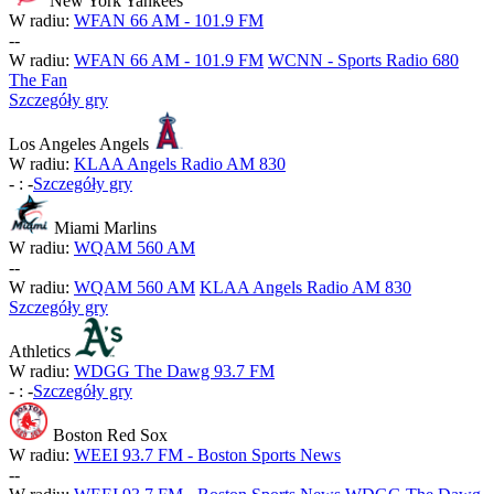
New York Yankees
W radiu:
WFAN 66 AM - 101.9 FM
-
-
W radiu:
WFAN 66 AM - 101.9 FM
WCNN - Sports Radio 680
The Fan
Szczegóły gry
Los Angeles Angels
W radiu:
KLAA Angels Radio AM 830
-
:
-
Szczegóły gry
Miami Marlins
W radiu:
WQAM 560 AM
-
-
W radiu:
WQAM 560 AM
KLAA Angels Radio AM 830
Szczegóły gry
Athletics
W radiu:
WDGG The Dawg 93.7 FM
-
:
-
Szczegóły gry
Boston Red Sox
W radiu:
WEEI 93.7 FM - Boston Sports News
-
-