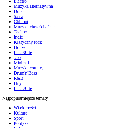
Electro
Muzyka alternatywna
Dub
Salsa
Chillout
Muzyka chrześcijańska
Techno
Indie
Klasyczny rock
House
Lata 90-te
Jazz
Minimal
Muzyka country
Drum'n'Bass
R&B
Hity
Lata 70-te
Najpopularniejsze tematy
Wiadomości
Kultura
Sport
Polityka