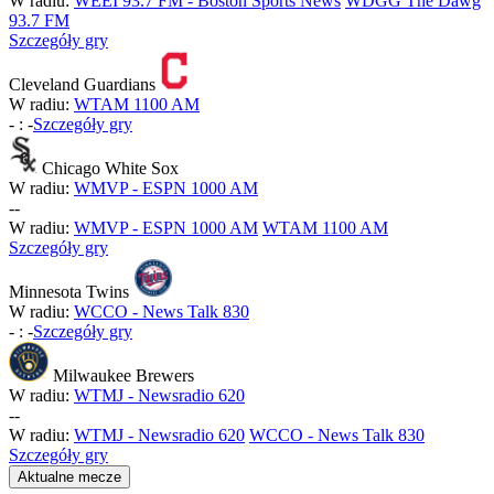
W radiu:
WEEI 93.7 FM - Boston Sports News
WDGG The Dawg
93.7 FM
Szczegóły gry
Cleveland Guardians
W radiu:
WTAM 1100 AM
-
:
-
Szczegóły gry
Chicago White Sox
W radiu:
WMVP - ESPN 1000 AM
-
-
W radiu:
WMVP - ESPN 1000 AM
WTAM 1100 AM
Szczegóły gry
Minnesota Twins
W radiu:
WCCO - News Talk 830
-
:
-
Szczegóły gry
Milwaukee Brewers
W radiu:
WTMJ - Newsradio 620
-
-
W radiu:
WTMJ - Newsradio 620
WCCO - News Talk 830
Szczegóły gry
Aktualne mecze