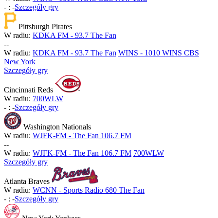
-
:
-
Szczegóły gry
Pittsburgh Pirates
W radiu:
KDKA FM - 93.7 The Fan
-
-
W radiu:
KDKA FM - 93.7 The Fan
WINS - 1010 WINS CBS
New York
Szczegóły gry
Cincinnati Reds
W radiu:
700WLW
-
:
-
Szczegóły gry
Washington Nationals
W radiu:
WJFK-FM - The Fan 106.7 FM
-
-
W radiu:
WJFK-FM - The Fan 106.7 FM
700WLW
Szczegóły gry
Atlanta Braves
W radiu:
WCNN - Sports Radio 680 The Fan
-
:
-
Szczegóły gry