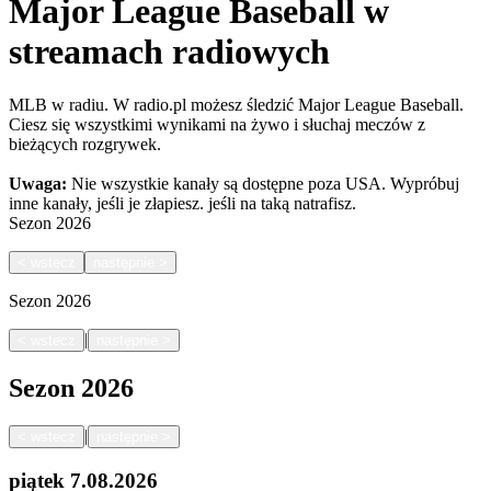
Major League Baseball w
streamach radiowych
MLB w radiu. W radio.pl możesz śledzić Major League Baseball.
Ciesz się wszystkimi wynikami na żywo i słuchaj meczów z
bieżących rozgrywek.
Uwaga:
Nie wszystkie kanały są dostępne poza USA. Wypróbuj
inne kanały, jeśli je złapiesz.
jeśli na taką natrafisz.
Sezon
2026
<
wstecz
następnie
>
Sezon
2026
|
<
wstecz
następnie
>
Sezon
2026
|
<
wstecz
następnie
>
piątek
7.08.2026