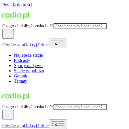
Przejdź do treści
Czego chciałbyś posłuchać?
Otwórz app
Odkryj Prime
Najlepsze stacje
Podcasty
Sporty na żywo
Stacje w pobliżu
Gatunki
Tematy
Czego chciałbyś posłuchać?
Otwórz app
Odkryj Prime