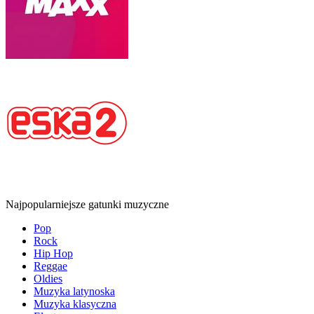
Najpopularniejsze gatunki muzyczne
Pop
Rock
Hip Hop
Reggae
Oldies
Muzyka latynoska
Muzyka klasyczna