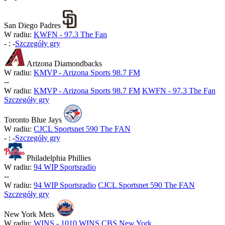
San Diego Padres
W radiu:
KWFN - 97.3 The Fan
-
:
-
Szczegóły gry
Arizona Diamondbacks
W radiu:
KMVP - Arizona Sports 98.7 FM
-
-
W radiu:
KMVP - Arizona Sports 98.7 FM
KWFN - 97.3 The Fan
Szczegóły gry
Toronto Blue Jays
W radiu:
CJCL Sportsnet 590 The FAN
-
:
-
Szczegóły gry
Philadelphia Phillies
W radiu:
94 WIP Sportsradio
-
-
W radiu:
94 WIP Sportsradio
CJCL Sportsnet 590 The FAN
Szczegóły gry
New York Mets
W radiu:
WINS - 1010 WINS CBS New York