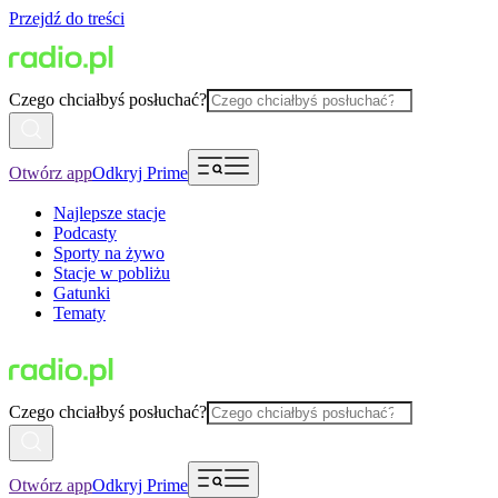
Przejdź do treści
Czego chciałbyś posłuchać?
Otwórz app
Odkryj Prime
Najlepsze stacje
Podcasty
Sporty na żywo
Stacje w pobliżu
Gatunki
Tematy
Czego chciałbyś posłuchać?
Otwórz app
Odkryj Prime