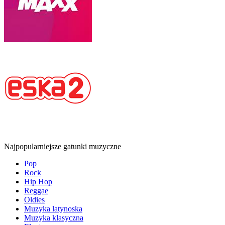
Najpopularniejsze gatunki muzyczne
Pop
Rock
Hip Hop
Reggae
Oldies
Muzyka latynoska
Muzyka klasyczna