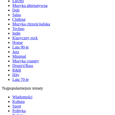
Electro
Muzyka alternatywna
Dub
Salsa
Chillout
Muzyka chrześcijańska
Techno
Indie
Klasyczny rock
House
Lata 90-te
Jazz
Minimal
Muzyka country
Drum'n'Bass
R&B
Hity
Lata 70-te
Najpopularniejsze tematy
Wiadomości
Kultura
Sport
Polityka