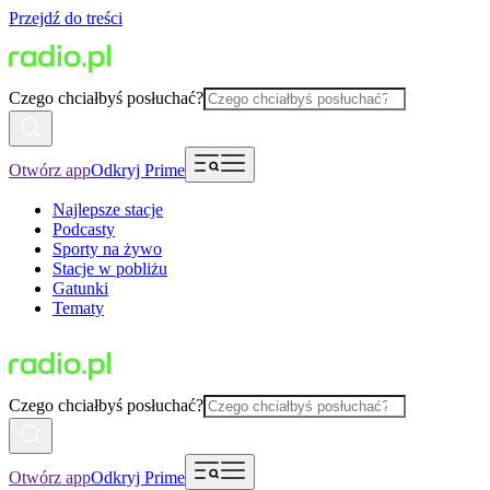
Przejdź do treści
Czego chciałbyś posłuchać?
Otwórz app
Odkryj Prime
Najlepsze stacje
Podcasty
Sporty na żywo
Stacje w pobliżu
Gatunki
Tematy
Czego chciałbyś posłuchać?
Otwórz app
Odkryj Prime