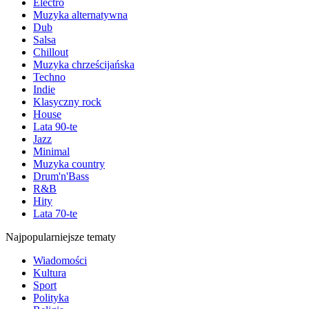
Electro
Muzyka alternatywna
Dub
Salsa
Chillout
Muzyka chrześcijańska
Techno
Indie
Klasyczny rock
House
Lata 90-te
Jazz
Minimal
Muzyka country
Drum'n'Bass
R&B
Hity
Lata 70-te
Najpopularniejsze tematy
Wiadomości
Kultura
Sport
Polityka