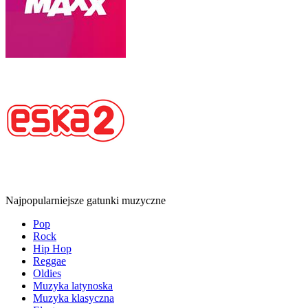
Najpopularniejsze gatunki muzyczne
Pop
Rock
Hip Hop
Reggae
Oldies
Muzyka latynoska
Muzyka klasyczna