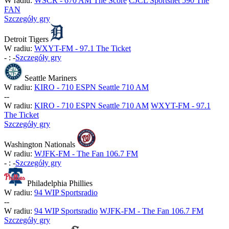
W radiu:
WSCR - 670 AM The Score
CJCL Sportsnet 590 The
FAN
Szczegóły gry
Detroit Tigers
W radiu:
WXYT-FM - 97.1 The Ticket
-
:
-
Szczegóły gry
Seattle Mariners
W radiu:
KIRO - 710 ESPN Seattle 710 AM
-
-
W radiu:
KIRO - 710 ESPN Seattle 710 AM
WXYT-FM - 97.1
The Ticket
Szczegóły gry
Washington Nationals
W radiu:
WJFK-FM - The Fan 106.7 FM
-
:
-
Szczegóły gry
Philadelphia Phillies
W radiu:
94 WIP Sportsradio
-
-
W radiu:
94 WIP Sportsradio
WJFK-FM - The Fan 106.7 FM
Szczegóły gry