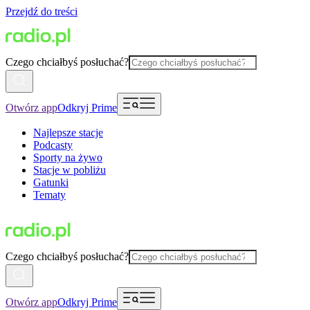
Przejdź do treści
Czego chciałbyś posłuchać?
Otwórz app
Odkryj Prime
Najlepsze stacje
Podcasty
Sporty na żywo
Stacje w pobliżu
Gatunki
Tematy
Czego chciałbyś posłuchać?
Otwórz app
Odkryj Prime