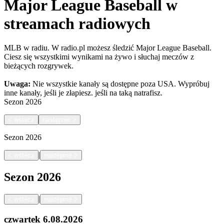
Major League Baseball w
streamach radiowych
MLB w radiu. W radio.pl możesz śledzić Major League Baseball.
Ciesz się wszystkimi wynikami na żywo i słuchaj meczów z
bieżących rozgrywek.
Uwaga:
Nie wszystkie kanały są dostępne poza USA. Wypróbuj
inne kanały, jeśli je złapiesz.
jeśli na taką natrafisz.
Sezon
2026
<
wstecz
następnie
>
Sezon
2026
|
<
wstecz
następnie
>
Sezon
2026
|
<
wstecz
następnie
>
czwartek
6.08.2026