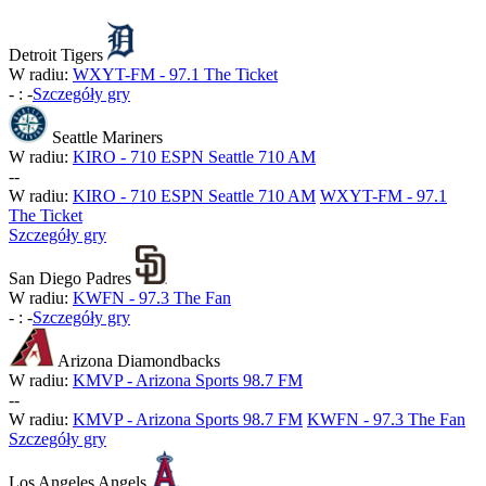
Detroit Tigers
W radiu:
WXYT-FM - 97.1 The Ticket
-
:
-
Szczegóły gry
Seattle Mariners
W radiu:
KIRO - 710 ESPN Seattle 710 AM
-
-
W radiu:
KIRO - 710 ESPN Seattle 710 AM
WXYT-FM - 97.1
The Ticket
Szczegóły gry
San Diego Padres
W radiu:
KWFN - 97.3 The Fan
-
:
-
Szczegóły gry
Arizona Diamondbacks
W radiu:
KMVP - Arizona Sports 98.7 FM
-
-
W radiu:
KMVP - Arizona Sports 98.7 FM
KWFN - 97.3 The Fan
Szczegóły gry
Los Angeles Angels