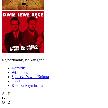
Najpopularniejsze kategorie
Komedia
Wiadomości
Społeczeństwo i Kultura
Sport
Kronika Kryminalna
A - H
I - P
Q - Z