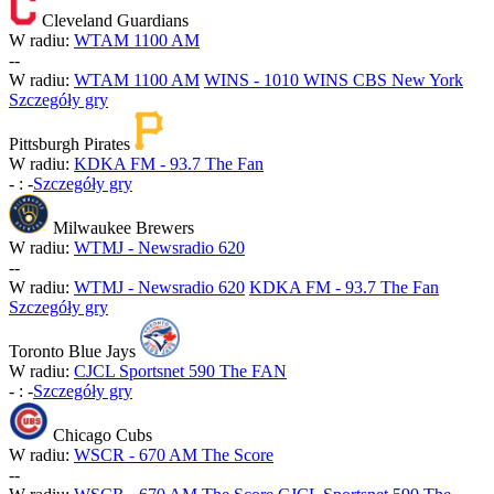
Cleveland Guardians
W radiu:
WTAM 1100 AM
-
-
W radiu:
WTAM 1100 AM
WINS - 1010 WINS CBS New York
Szczegóły gry
Pittsburgh Pirates
W radiu:
KDKA FM - 93.7 The Fan
-
:
-
Szczegóły gry
Milwaukee Brewers
W radiu:
WTMJ - Newsradio 620
-
-
W radiu:
WTMJ - Newsradio 620
KDKA FM - 93.7 The Fan
Szczegóły gry
Toronto Blue Jays
W radiu:
CJCL Sportsnet 590 The FAN
-
:
-
Szczegóły gry
Chicago Cubs
W radiu:
WSCR - 670 AM The Score
-
-