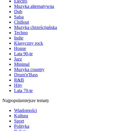
Electro
Muzyka alternatywna
Dub
Salsa
Chillout
Muzyka chrześcijańska
Techno
Indie
Klasyczny rock
House
Lata 90-te
Jazz
Minimal
Muzyka country
Drum'n'Bass
R&B
Hity
Lata 70-te
Najpopularniejsze tematy
Wiadomości
Kultura
Sport
Polityka