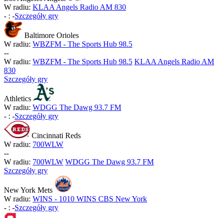
W radiu:
KLAA Angels Radio AM 830
-
:
-
Szczegóły gry
Baltimore Orioles
W radiu:
WBZFM - The Sports Hub 98.5
-
-
W radiu:
WBZFM - The Sports Hub 98.5
KLAA Angels Radio AM
830
Szczegóły gry
Athletics
W radiu:
WDGG The Dawg 93.7 FM
-
:
-
Szczegóły gry
Cincinnati Reds
W radiu:
700WLW
-
-
W radiu:
700WLW
WDGG The Dawg 93.7 FM
Szczegóły gry
New York Mets
W radiu:
WINS - 1010 WINS CBS New York
-
:
-
Szczegóły gry