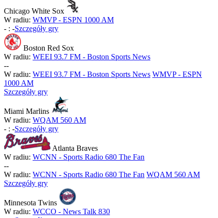
Chicago White Sox
W radiu:
WMVP - ESPN 1000 AM
-
:
-
Szczegóły gry
Boston Red Sox
W radiu:
WEEI 93.7 FM - Boston Sports News
-
-
W radiu:
WEEI 93.7 FM - Boston Sports News
WMVP - ESPN
1000 AM
Szczegóły gry
Miami Marlins
W radiu:
WQAM 560 AM
-
:
-
Szczegóły gry
Atlanta Braves
W radiu:
WCNN - Sports Radio 680 The Fan
-
-
W radiu:
WCNN - Sports Radio 680 The Fan
WQAM 560 AM
Szczegóły gry
Minnesota Twins
W radiu:
WCCO - News Talk 830