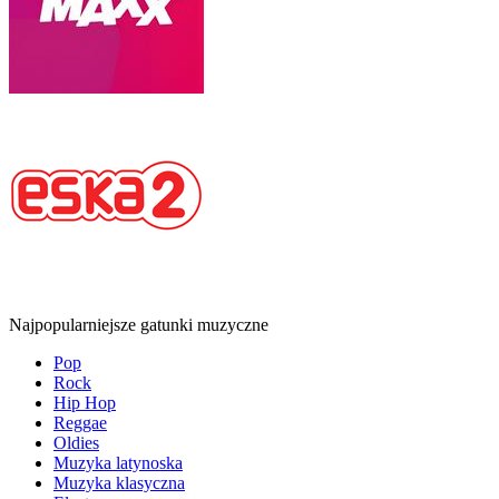
Najpopularniejsze gatunki muzyczne
Pop
Rock
Hip Hop
Reggae
Oldies
Muzyka latynoska
Muzyka klasyczna