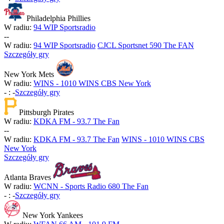
Philadelphia Phillies
W radiu:
94 WIP Sportsradio
-
-
W radiu:
94 WIP Sportsradio
CJCL Sportsnet 590 The FAN
Szczegóły gry
New York Mets
W radiu:
WINS - 1010 WINS CBS New York
-
:
-
Szczegóły gry
Pittsburgh Pirates
W radiu:
KDKA FM - 93.7 The Fan
-
-
W radiu:
KDKA FM - 93.7 The Fan
WINS - 1010 WINS CBS
New York
Szczegóły gry
Atlanta Braves
W radiu:
WCNN - Sports Radio 680 The Fan
-
:
-
Szczegóły gry
New York Yankees