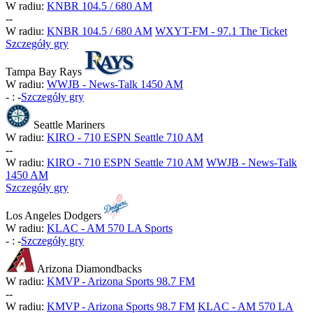
W radiu:
KNBR 104.5 / 680 AM
-
-
W radiu:
KNBR 104.5 / 680 AM
WXYT-FM - 97.1 The Ticket
Szczegóły gry
Tampa Bay Rays
W radiu:
WWJB - News-Talk 1450 AM
-
:
-
Szczegóły gry
Seattle Mariners
W radiu:
KIRO - 710 ESPN Seattle 710 AM
-
-
W radiu:
KIRO - 710 ESPN Seattle 710 AM
WWJB - News-Talk
1450 AM
Szczegóły gry
Los Angeles Dodgers
W radiu:
KLAC - AM 570 LA Sports
-
:
-
Szczegóły gry
Arizona Diamondbacks
W radiu:
KMVP - Arizona Sports 98.7 FM
-
-
W radiu:
KMVP - Arizona Sports 98.7 FM
KLAC - AM 570 LA