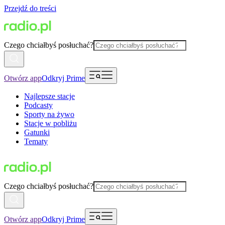
Przejdź do treści
Czego chciałbyś posłuchać?
Otwórz app
Odkryj Prime
Najlepsze stacje
Podcasty
Sporty na żywo
Stacje w pobliżu
Gatunki
Tematy
Czego chciałbyś posłuchać?
Otwórz app
Odkryj Prime