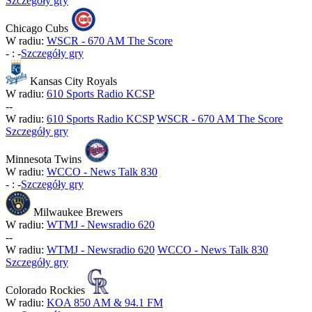
Szczegóły gry
Chicago Cubs
W radiu:
WSCR - 670 AM The Score
-
:
-
Szczegóły gry
Kansas City Royals
W radiu:
610 Sports Radio KCSP
-
-
W radiu:
610 Sports Radio KCSP
WSCR - 670 AM The Score
Szczegóły gry
Minnesota Twins
W radiu:
WCCO - News Talk 830
-
:
-
Szczegóły gry
Milwaukee Brewers
W radiu:
WTMJ - Newsradio 620
-
-
W radiu:
WTMJ - Newsradio 620
WCCO - News Talk 830
Szczegóły gry
Colorado Rockies
W radiu:
KOA 850 AM & 94.1 FM