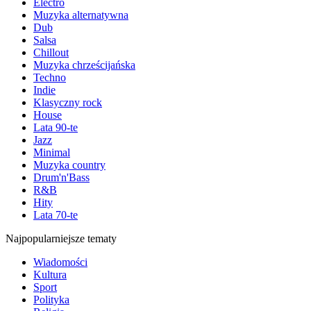
Electro
Muzyka alternatywna
Dub
Salsa
Chillout
Muzyka chrześcijańska
Techno
Indie
Klasyczny rock
House
Lata 90-te
Jazz
Minimal
Muzyka country
Drum'n'Bass
R&B
Hity
Lata 70-te
Najpopularniejsze tematy
Wiadomości
Kultura
Sport
Polityka