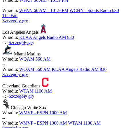
W radiu:
WFAN 66 AM - 101.9 FM
-
-
W radiu:
WFAN 66 AM - 101.9 FM
WCNN - Sports Radio 680
The Fan
Szczegóły gry
Los Angeles Angels
W radiu:
KLAA Angels Radio AM 830
-
:
-
Szczegóły gry
Miami Marlins
W radiu:
WQAM 560 AM
-
-
W radiu:
WQAM 560 AM
KLAA Angels Radio AM 830
Szczegóły gry
Cleveland Guardians
W radiu:
WTAM 1100 AM
-
:
-
Szczegóły gry
Chicago White Sox
W radiu:
WMVP - ESPN 1000 AM
-
-
W radiu:
WMVP - ESPN 1000 AM
WTAM 1100 AM