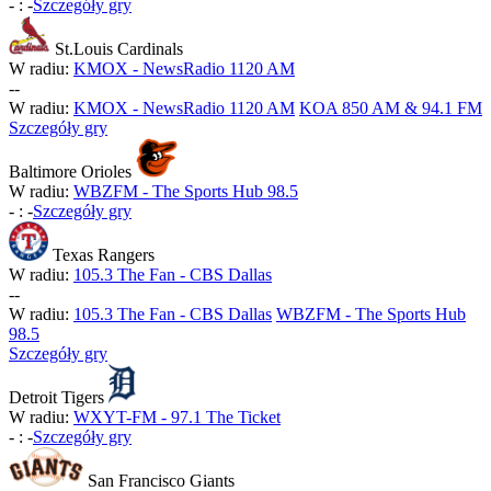
-
:
-
Szczegóły gry
St.Louis Cardinals
W radiu:
KMOX - NewsRadio 1120 AM
-
-
W radiu:
KMOX - NewsRadio 1120 AM
KOA 850 AM & 94.1 FM
Szczegóły gry
Baltimore Orioles
W radiu:
WBZFM - The Sports Hub 98.5
-
:
-
Szczegóły gry
Texas Rangers
W radiu:
105.3 The Fan - CBS Dallas
-
-
W radiu:
105.3 The Fan - CBS Dallas
WBZFM - The Sports Hub
98.5
Szczegóły gry
Detroit Tigers
W radiu:
WXYT-FM - 97.1 The Ticket
-
:
-
Szczegóły gry
San Francisco Giants