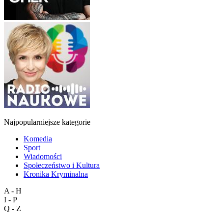
Najpopularniejsze kategorie
Komedia
Sport
Wiadomości
Społeczeństwo i Kultura
Kronika Kryminalna
A - H
I - P
Q - Z