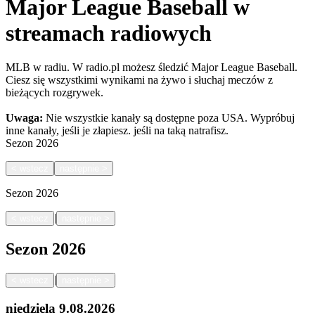
Major League Baseball w
streamach radiowych
MLB w radiu. W radio.pl możesz śledzić Major League Baseball.
Ciesz się wszystkimi wynikami na żywo i słuchaj meczów z
bieżących rozgrywek.
Uwaga:
Nie wszystkie kanały są dostępne poza USA. Wypróbuj
inne kanały, jeśli je złapiesz.
jeśli na taką natrafisz.
Sezon
2026
<
wstecz
następnie
>
Sezon
2026
|
<
wstecz
następnie
>
Sezon
2026
|
<
wstecz
następnie
>
niedziela
9.08.2026