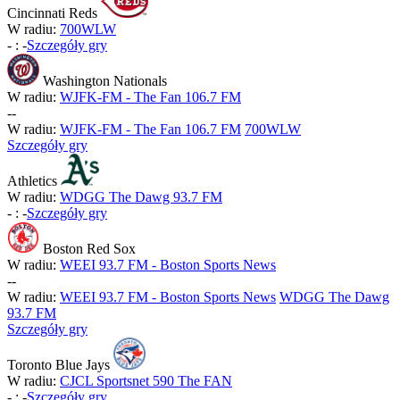
Cincinnati Reds
W radiu:
700WLW
-
:
-
Szczegóły gry
Washington Nationals
W radiu:
WJFK-FM - The Fan 106.7 FM
-
-
W radiu:
WJFK-FM - The Fan 106.7 FM
700WLW
Szczegóły gry
Athletics
W radiu:
WDGG The Dawg 93.7 FM
-
:
-
Szczegóły gry
Boston Red Sox
W radiu:
WEEI 93.7 FM - Boston Sports News
-
-
W radiu:
WEEI 93.7 FM - Boston Sports News
WDGG The Dawg
93.7 FM
Szczegóły gry
Toronto Blue Jays
W radiu:
CJCL Sportsnet 590 The FAN
-
:
-
Szczegóły gry