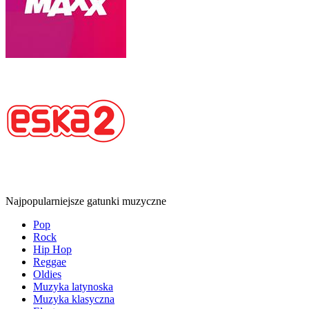
Najpopularniejsze gatunki muzyczne
Pop
Rock
Hip Hop
Reggae
Oldies
Muzyka latynoska
Muzyka klasyczna