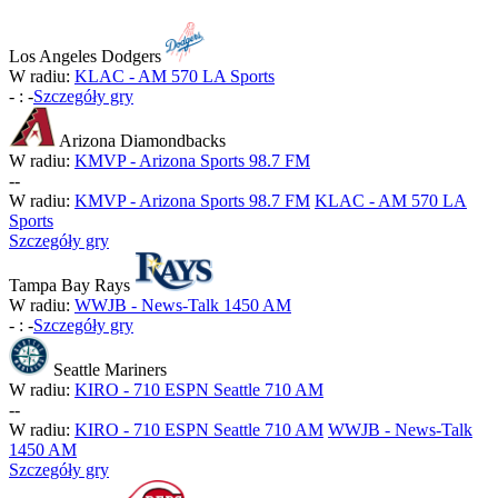
Los Angeles Dodgers
W radiu:
KLAC - AM 570 LA Sports
-
:
-
Szczegóły gry
Arizona Diamondbacks
W radiu:
KMVP - Arizona Sports 98.7 FM
-
-
W radiu:
KMVP - Arizona Sports 98.7 FM
KLAC - AM 570 LA
Sports
Szczegóły gry
Tampa Bay Rays
W radiu:
WWJB - News-Talk 1450 AM
-
:
-
Szczegóły gry
Seattle Mariners
W radiu:
KIRO - 710 ESPN Seattle 710 AM
-
-
W radiu:
KIRO - 710 ESPN Seattle 710 AM
WWJB - News-Talk
1450 AM
Szczegóły gry