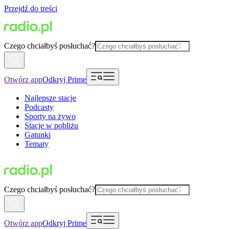
Przejdź do treści
Czego chciałbyś posłuchać?
Otwórz app
Odkryj Prime
Najlepsze stacje
Podcasty
Sporty na żywo
Stacje w pobliżu
Gatunki
Tematy
Czego chciałbyś posłuchać?
Otwórz app
Odkryj Prime