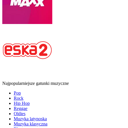
Najpopularniejsze gatunki muzyczne
Pop
Rock
Hip Hop
Reggae
Oldies
Muzyka latynoska
Muzyka klasyczna