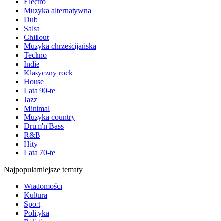
Electro
Muzyka alternatywna
Dub
Salsa
Chillout
Muzyka chrześcijańska
Techno
Indie
Klasyczny rock
House
Lata 90-te
Jazz
Minimal
Muzyka country
Drum'n'Bass
R&B
Hity
Lata 70-te
Najpopularniejsze tematy
Wiadomości
Kultura
Sport
Polityka