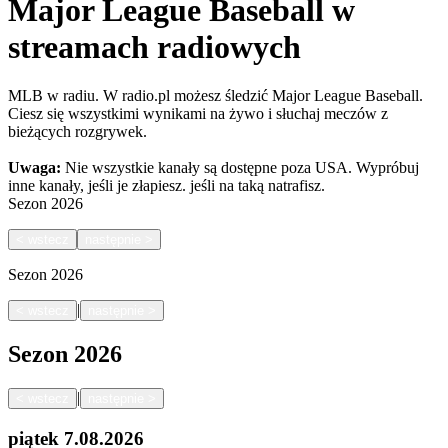
Major League Baseball w
streamach radiowych
MLB w radiu. W radio.pl możesz śledzić Major League Baseball.
Ciesz się wszystkimi wynikami na żywo i słuchaj meczów z
bieżących rozgrywek.
Uwaga:
Nie wszystkie kanały są dostępne poza USA. Wypróbuj
inne kanały, jeśli je złapiesz.
jeśli na taką natrafisz.
Sezon
2026
<
wstecz
następnie
>
Sezon
2026
|
<
wstecz
następnie
>
Sezon
2026
|
<
wstecz
następnie
>
piątek
7.08.2026