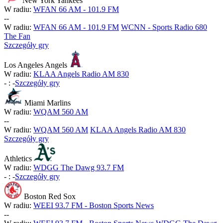
New York Yankees
W radiu:
WFAN 66 AM - 101.9 FM
-
-
W radiu:
WFAN 66 AM - 101.9 FM
WCNN - Sports Radio 680
The Fan
Szczegóły gry
Los Angeles Angels
W radiu:
KLAA Angels Radio AM 830
-
:
-
Szczegóły gry
Miami Marlins
W radiu:
WQAM 560 AM
-
-
W radiu:
WQAM 560 AM
KLAA Angels Radio AM 830
Szczegóły gry
Athletics
W radiu:
WDGG The Dawg 93.7 FM
-
:
-
Szczegóły gry
Boston Red Sox
W radiu:
WEEI 93.7 FM - Boston Sports News
-
-