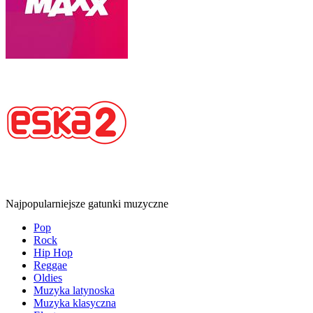
Najpopularniejsze gatunki muzyczne
Pop
Rock
Hip Hop
Reggae
Oldies
Muzyka latynoska
Muzyka klasyczna