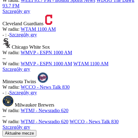
W radiu:
WEEI 93.7 FM - Boston Sports News
WDGG The Dawg
93.7 FM
Szczegóły gry
Cleveland Guardians
W radiu:
WTAM 1100 AM
-
:
-
Szczegóły gry
Chicago White Sox
W radiu:
WMVP - ESPN 1000 AM
-
-
W radiu:
WMVP - ESPN 1000 AM
WTAM 1100 AM
Szczegóły gry
Minnesota Twins
W radiu:
WCCO - News Talk 830
-
:
-
Szczegóły gry
Milwaukee Brewers
W radiu:
WTMJ - Newsradio 620
-
-
W radiu:
WTMJ - Newsradio 620
WCCO - News Talk 830
Szczegóły gry
Aktualne mecze