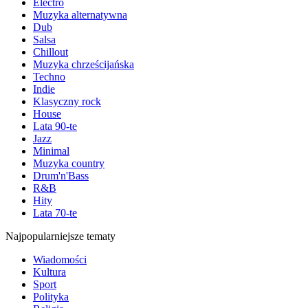
Electro
Muzyka alternatywna
Dub
Salsa
Chillout
Muzyka chrześcijańska
Techno
Indie
Klasyczny rock
House
Lata 90-te
Jazz
Minimal
Muzyka country
Drum'n'Bass
R&B
Hity
Lata 70-te
Najpopularniejsze tematy
Wiadomości
Kultura
Sport
Polityka