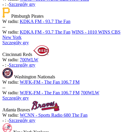
-
:
-
Szczegóły gry
Pittsburgh Pirates
W radiu:
KDKA FM - 93.7 The Fan
-
-
W radiu:
KDKA FM - 93.7 The Fan
WINS - 1010 WINS CBS
New York
Szczegóły gry
Cincinnati Reds
W radiu:
700WLW
-
:
-
Szczegóły gry
Washington Nationals
W radiu:
WJFK-FM - The Fan 106.7 FM
-
-
W radiu:
WJFK-FM - The Fan 106.7 FM
700WLW
Szczegóły gry
Atlanta Braves
W radiu:
WCNN - Sports Radio 680 The Fan
-
:
-
Szczegóły gry