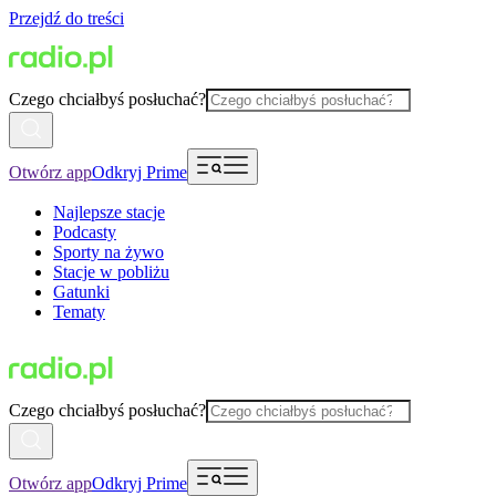
Przejdź do treści
Czego chciałbyś posłuchać?
Otwórz app
Odkryj Prime
Najlepsze stacje
Podcasty
Sporty na żywo
Stacje w pobliżu
Gatunki
Tematy
Czego chciałbyś posłuchać?
Otwórz app
Odkryj Prime