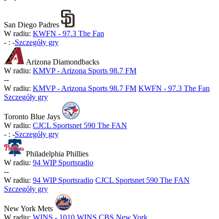
San Diego Padres
W radiu:
KWFN - 97.3 The Fan
-
:
-
Szczegóły gry
Arizona Diamondbacks
W radiu:
KMVP - Arizona Sports 98.7 FM
-
-
W radiu:
KMVP - Arizona Sports 98.7 FM
KWFN - 97.3 The Fan
Szczegóły gry
Toronto Blue Jays
W radiu:
CJCL Sportsnet 590 The FAN
-
:
-
Szczegóły gry
Philadelphia Phillies
W radiu:
94 WIP Sportsradio
-
-
W radiu:
94 WIP Sportsradio
CJCL Sportsnet 590 The FAN
Szczegóły gry
New York Mets
W radiu:
WINS - 1010 WINS CBS New York